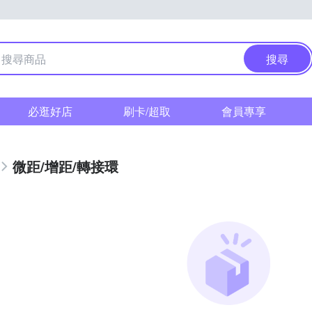
搜尋
必逛好店
刷卡/超取
會員專享
微距/增距/轉接環