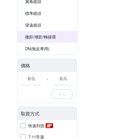
廣角鏡頭
標準鏡頭
望遠鏡頭
微距/增距/轉接環
DN(無反專用)
價格
-
確定
取貨方式
快速到貨
7-11常溫