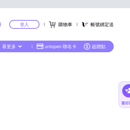
購物車
帳號綁定送
登入
看更多
uniopen 聯名卡
超贈點