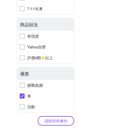
7-11冷凍
商品狀況
有現貨
Yahoo自營
評價4顆
以上
優惠
挑戰低價
券
活動
清除所有條件