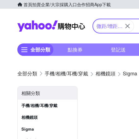
首頁
拍賣
企業/大宗採購入口
合作招商
App下載
Yahoo購物中心
微距/增距/
轉接環
全部分類
點換券
登記送
手機/相機/耳機/穿戴
相機鏡頭
Sigma
相關分類
手機/相機/耳機/穿戴
相機鏡頭
Sigma