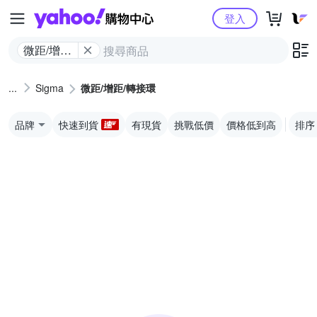
Yahoo購物中心
登入
微距/增距/
轉接環
Sigma
微距/增距/轉接環
品牌
快速到貨
有現貨
挑戰低價
價格低到高
排序