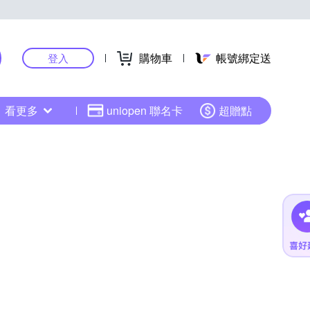
購物車
帳號綁定送
登入
看更多
uniopen 聯名卡
超贈點