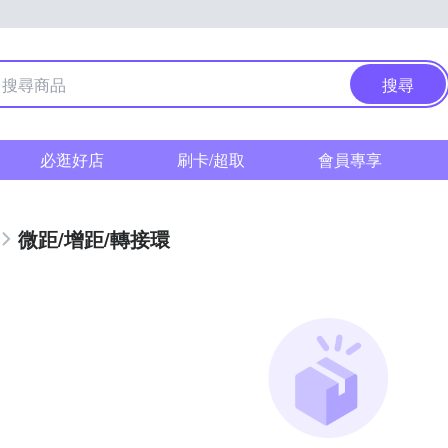
搜尋
必逛好店
刷卡/超取
會員專享
微距/增距/轉接環