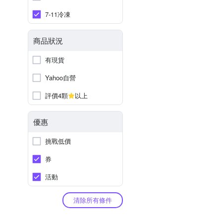
7-11冷凍
商品狀況
有現貨
Yahoo自營
評價4顆
以上
優惠
挑戰低價
券
活動
清除所有條件