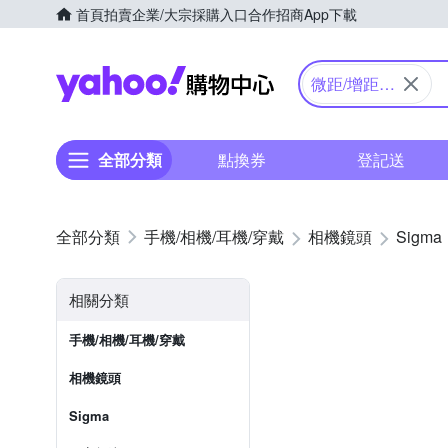
首頁
拍賣
企業/大宗採購入口
合作招商
App下載
Yahoo購物中心
微距/增距/
轉接環
全部分類
點換券
登記送
手機/相機/耳機/穿戴
相機鏡頭
Sigma
相關分類
手機/相機/耳機/穿戴
相機鏡頭
Sigma