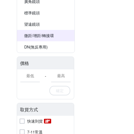
廣角鏡頭
標準鏡頭
望遠鏡頭
微距/增距/轉接環
DN(無反專用)
價格
-
確定
取貨方式
快速到貨
7-11常溫