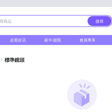
搜尋
必逛好店
刷卡/超取
會員專享
標準鏡頭