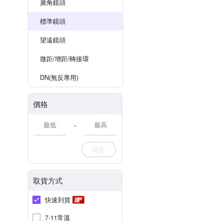
廣角鏡頭
標準鏡頭
望遠鏡頭
微距/增距/轉接環
DN(無反專用)
價格
-
確定
取貨方式
快速到貨
7-11常溫