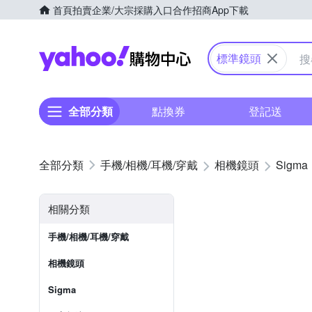
首頁
拍賣
企業/大宗採購入口
合作招商
App下載
Yahoo購物中心
標準鏡頭
全部分類
點換券
登記送
手機/相機/耳機/穿戴
相機鏡頭
Sigma
相關分類
手機/相機/耳機/穿戴
相機鏡頭
Sigma