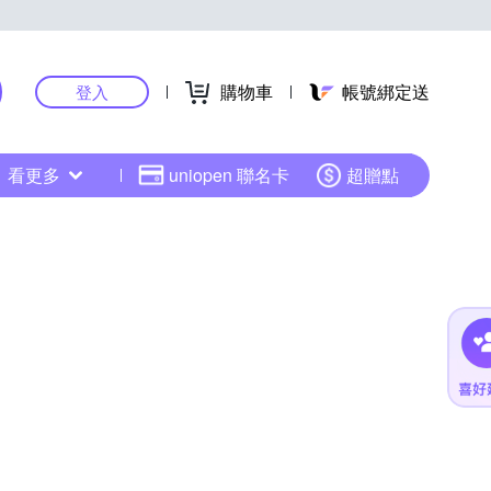
購物車
帳號綁定送
登入
看更多
uniopen 聯名卡
超贈點