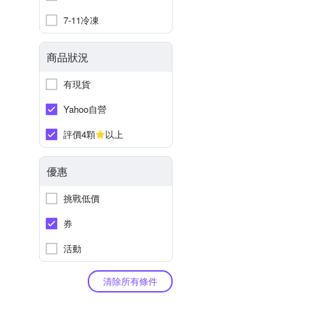
7-11冷凍
商品狀況
有現貨
Yahoo自營
評價4顆
以上
優惠
挑戰低價
券
活動
清除所有條件