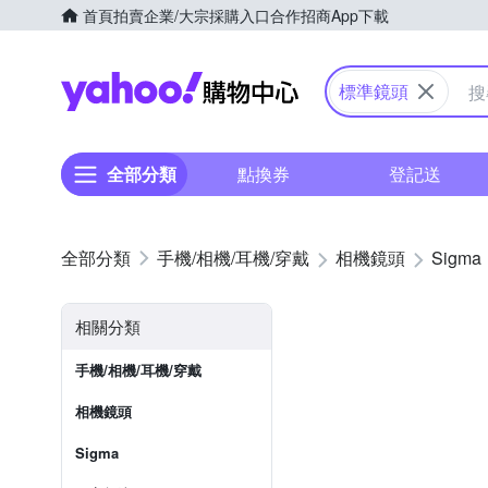
首頁
拍賣
企業/大宗採購入口
合作招商
App下載
Yahoo購物中心
標準鏡頭
全部分類
點換券
登記送
手機/相機/耳機/穿戴
相機鏡頭
Sigma
相關分類
手機/相機/耳機/穿戴
相機鏡頭
Sigma