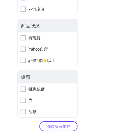
7-11冷凍
商品狀況
有現貨
Yahoo自營
評價4顆
以上
優惠
挑戰低價
券
活動
清除所有條件