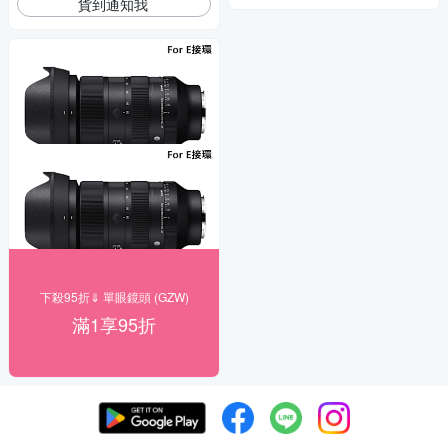
貨到通知我
下殺95折⇓ 單眼鏡頭 (GZW)
滿1享95折