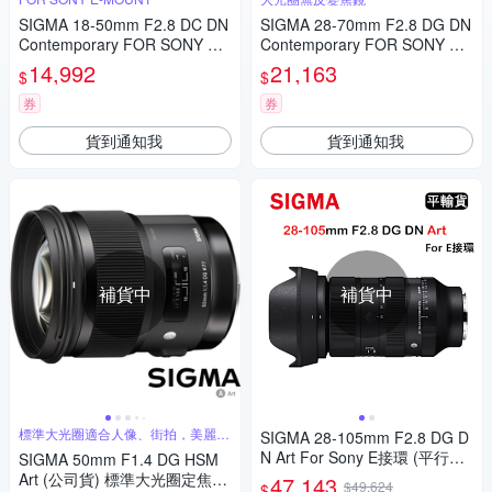
SIGMA 18-50mm F2.8 DC DN
SIGMA 28-70mm F2.8 DG DN
Contemporary FOR SONY 公
Contemporary FOR SONY 公
司貨
司貨
14,992
21,163
$
$
券
券
貨到通知我
貨到通知我
補貨中
補貨中
標準大光圈適合人像、街拍，美麗淺
SIGMA 28-105mm F2.8 DG D
景深
N Art For Sony E接環 (平行輸
SIGMA 50mm F1.4 DG HSM
入) 送UV保護鏡+吹球清潔組
Art (公司貨) 標準大光圈定焦鏡
47,143
$49,624
$