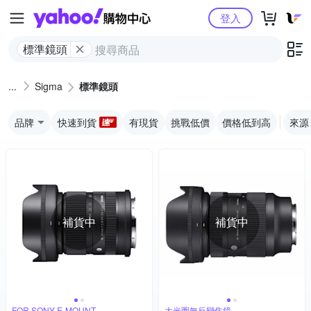
Yahoo購物中心
登入
標準鏡頭
Sigma
標準鏡頭
品牌
快速到貨
有現貨
挑戰低價
價格低到高
來源
補貨中
補貨中
FOR SONY E-MOUNT
大光圈無反變焦鏡