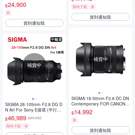
人像鏡
24,900
$
限時下殺
券
券
貨到通知我
貨到通知我
補貨中
補貨中
SIGMA 18-50mm F2.8 DC DN
Contemporary FOR CANON
SIGMA 28-105mm F2.8 DG D
公司貨
N Art For Sony E接環 (平行輸
14,992
$
入)
46,989
$49,462
$
券
限時下殺
券
貨到通知我