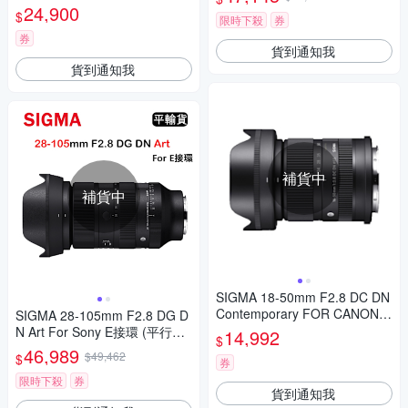
人像鏡
24,900
$
限時下殺
券
券
貨到通知我
貨到通知我
補貨中
補貨中
SIGMA 18-50mm F2.8 DC DN
Contemporary FOR CANON
SIGMA 28-105mm F2.8 DG D
公司貨
N Art For Sony E接環 (平行輸
14,992
$
入)
46,989
$49,462
$
券
限時下殺
券
貨到通知我