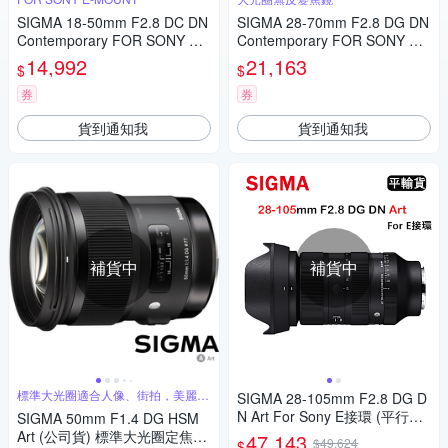
SIGMA 18-50mm F2.8 DC DN
SIGMA 28-70mm F2.8 DG DN
Contemporary FOR SONY 公
Contemporary FOR SONY 公
司貨
司貨
14,992
21,163
$
$
券
券
貨到通知我
貨到通知我
補貨中
補貨中
標準大光圈適合人像、街拍，美麗淺
SIGMA 28-105mm F2.8 DG D
景深
N Art For Sony E接環 (平行輸
SIGMA 50mm F1.4 DG HSM
入) 送UV保護鏡+吹球清潔組
Art (公司貨) 標準大光圈定焦鏡
47,143
$49,624
$