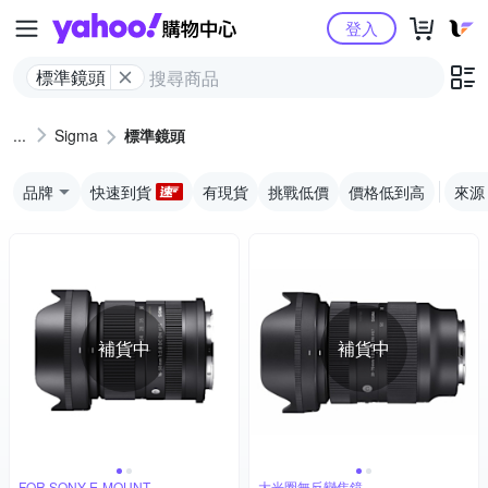
Yahoo購物中心
登入
標準鏡頭
Sigma
標準鏡頭
品牌
快速到貨
有現貨
挑戰低價
價格低到高
來源
補貨中
補貨中
FOR SONY E-MOUNT
大光圈無反變焦鏡