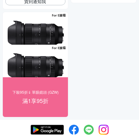
貨到通知我
下殺95折⇓ 單眼鏡頭 (GZW)
滿1享95折