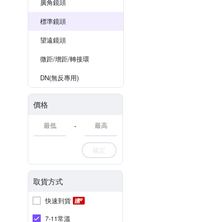
廣角鏡頭
標準鏡頭
望遠鏡頭
微距/增距/轉接環
DN(無反專用)
價格
-
確定
取貨方式
快速到貨
7-11常溫