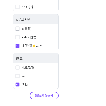
7-11冷凍
商品狀況
有現貨
Yahoo自營
評價4顆
以上
優惠
挑戰低價
券
活動
清除所有條件