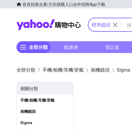
首頁
拍賣
企業/大宗採購入口
合作招商
App下載
Yahoo購物中心
標準鏡頭
全部分類
點換券
登記送
手機/相機/耳機/穿戴
相機鏡頭
Sigma
相關分類
手機/相機/耳機/穿戴
相機鏡頭
Sigma