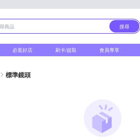
搜尋
必逛好店
刷卡/超取
會員專享
標準鏡頭