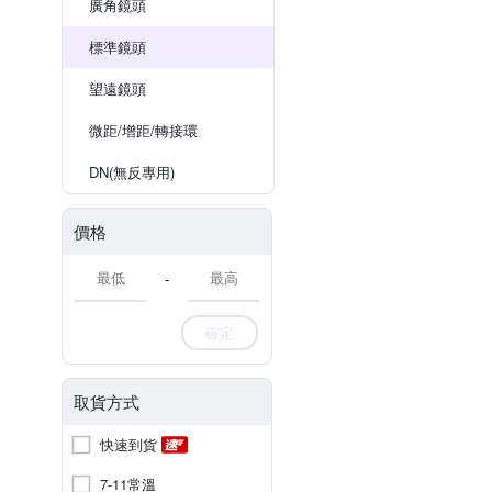
廣角鏡頭
標準鏡頭
望遠鏡頭
微距/增距/轉接環
DN(無反專用)
價格
-
確定
取貨方式
快速到貨
7-11常溫