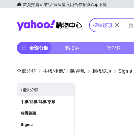
首頁
拍賣
企業/大宗採購入口
合作招商
App下載
Yahoo購物中心
標準鏡頭
全部分類
點換券
登記送
手機/相機/耳機/穿戴
相機鏡頭
Sigma
相關分類
手機/相機/耳機/穿戴
相機鏡頭
Sigma