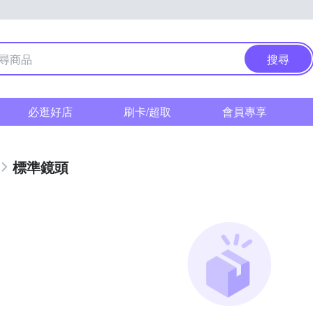
搜尋
必逛好店
刷卡/超取
會員專享
標準鏡頭