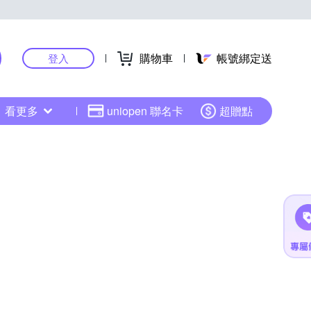
購物車
帳號綁定送
登入
看更多
uniopen 聯名卡
超贈點