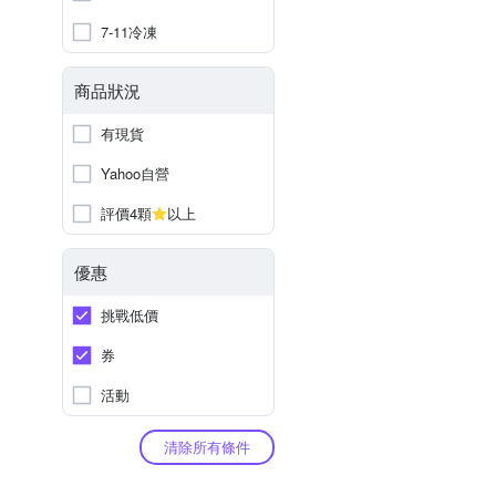
7-11冷凍
商品狀況
有現貨
Yahoo自營
評價4顆
以上
優惠
挑戰低價
券
活動
清除所有條件