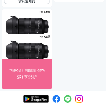
貨到通知我
下殺95折⇓ 單眼鏡頭 (GZW)
滿1享95折