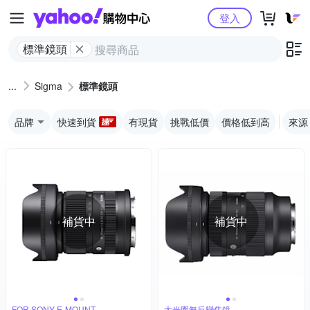
Yahoo購物中心
登入
標準鏡頭
Sigma
標準鏡頭
品牌
快速到貨
有現貨
挑戰低價
價格低到高
來源
補貨中
補貨中
FOR SONY E-MOUNT
大光圈無反變焦鏡