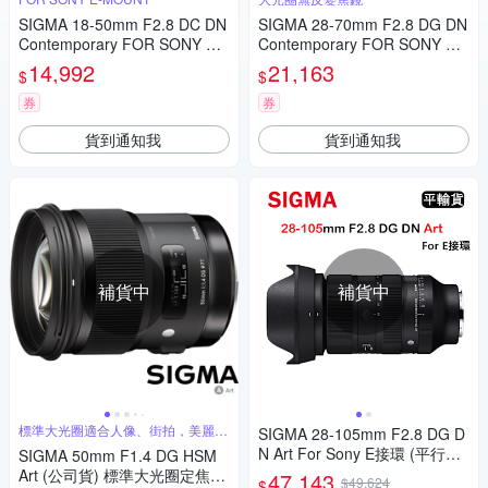
SIGMA 18-50mm F2.8 DC DN
SIGMA 28-70mm F2.8 DG DN
Contemporary FOR SONY 公
Contemporary FOR SONY 公
司貨
司貨
14,992
21,163
$
$
券
券
貨到通知我
貨到通知我
補貨中
補貨中
標準大光圈適合人像、街拍，美麗淺
SIGMA 28-105mm F2.8 DG D
景深
N Art For Sony E接環 (平行輸
SIGMA 50mm F1.4 DG HSM
入) 送UV保護鏡+吹球清潔組
Art (公司貨) 標準大光圈定焦鏡
47,143
$49,624
$