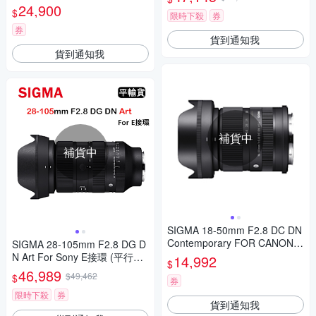
人像鏡
24,900
$
限時下殺
券
券
貨到通知我
貨到通知我
補貨中
補貨中
SIGMA 18-50mm F2.8 DC DN
Contemporary FOR CANON
SIGMA 28-105mm F2.8 DG D
公司貨
N Art For Sony E接環 (平行輸
14,992
$
入)
46,989
$49,462
$
券
限時下殺
券
貨到通知我