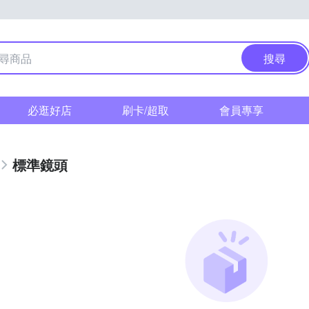
搜尋
必逛好店
刷卡/超取
會員專享
標準鏡頭