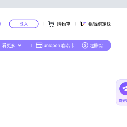
購物車
帳號綁定送
登入
看更多
uniopen 聯名卡
超贈點