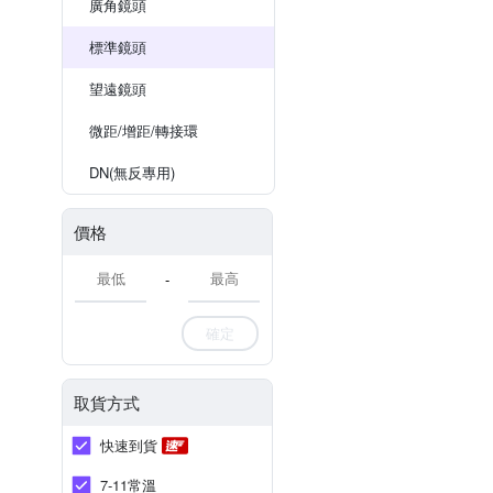
廣角鏡頭
標準鏡頭
望遠鏡頭
微距/增距/轉接環
DN(無反專用)
價格
-
確定
取貨方式
快速到貨
7-11常溫