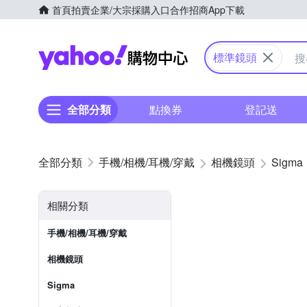
首頁
拍賣
企業/大宗採購入口
合作招商
App下載
Yahoo購物中心
標準鏡頭
全部分類
點換券
登記送
手機/相機/耳機/穿戴
相機鏡頭
Sigma
相關分類
手機/相機/耳機/穿戴
相機鏡頭
Sigma