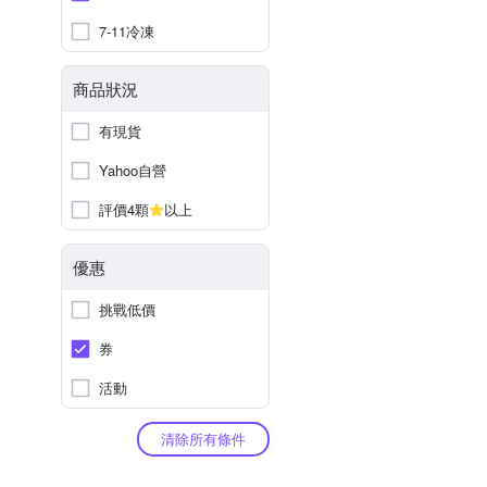
7-11冷凍
商品狀況
有現貨
Yahoo自營
評價4顆
以上
優惠
挑戰低價
券
活動
清除所有條件