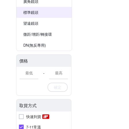
廣角鏡頭
標準鏡頭
望遠鏡頭
微距/增距/轉接環
DN(無反專用)
價格
-
確定
取貨方式
快速到貨
7-11常溫