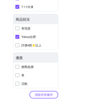
7-11冷凍
商品狀況
有現貨
Yahoo自營
評價4顆
以上
優惠
挑戰低價
券
活動
清除所有條件