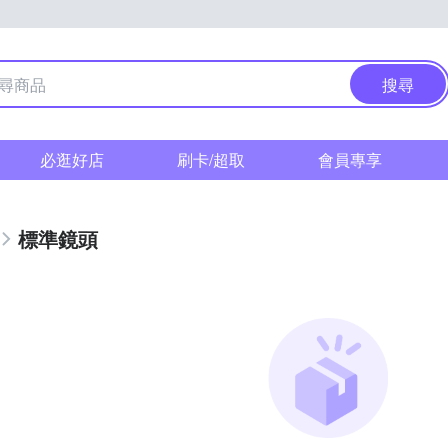
搜尋
必逛好店
刷卡/超取
會員專享
標準鏡頭