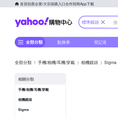
首頁
拍賣
企業/大宗採購入口
合作招商
App下載
Yahoo購物中心
標準鏡頭
全部分類
點換券
登記送
手機/相機/耳機/穿戴
相機鏡頭
Sigma
相關分類
手機/相機/耳機/穿戴
相機鏡頭
Sigma