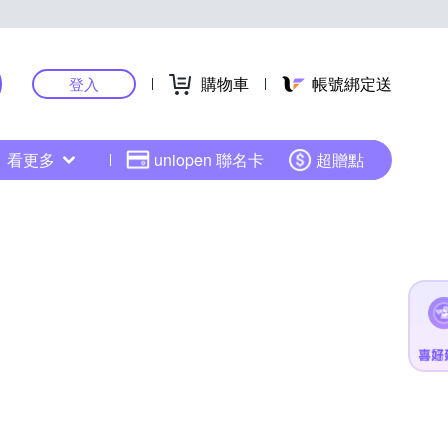
購物車
帳號綁定送
登入
看更多
uniopen 聯名卡
超贈點