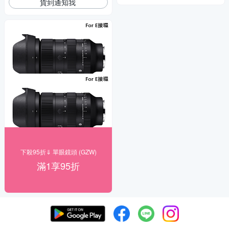
貨到通知我
下殺95折⇓ 單眼鏡頭 (GZW)
滿1享95折