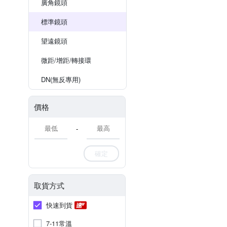
廣角鏡頭
標準鏡頭
望遠鏡頭
微距/增距/轉接環
DN(無反專用)
價格
-
確定
取貨方式
快速到貨
7-11常溫