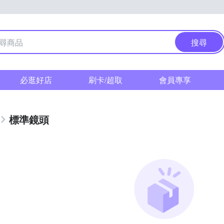
搜尋
必逛好店
刷卡/超取
會員專享
標準鏡頭