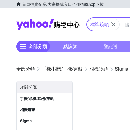
首頁
拍賣
企業/大宗採購入口
合作招商
App下載
Yahoo購物中心
標準鏡頭
全部分類
點換券
登記送
手機/相機/耳機/穿戴
相機鏡頭
Sigma
相關分類
手機/相機/耳機/穿戴
相機鏡頭
Sigma