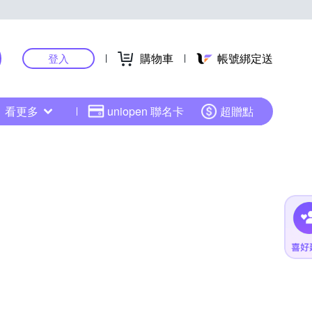
購物車
帳號綁定送
登入
看更多
uniopen 聯名卡
超贈點