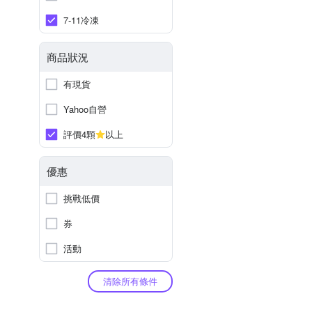
7-11冷凍
商品狀況
有現貨
Yahoo自營
評價4顆
以上
優惠
挑戰低價
券
活動
清除所有條件