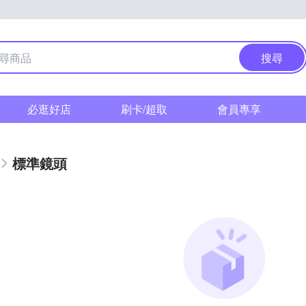
搜尋
必逛好店
刷卡/超取
會員專享
標準鏡頭