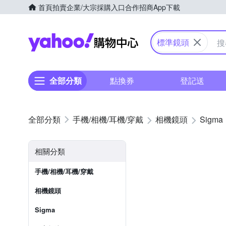
首頁
拍賣
企業/大宗採購入口
合作招商
App下載
Yahoo購物中心
標準鏡頭
全部分類
點換券
登記送
手機/相機/耳機/穿戴
相機鏡頭
Sigma
相關分類
手機/相機/耳機/穿戴
相機鏡頭
Sigma