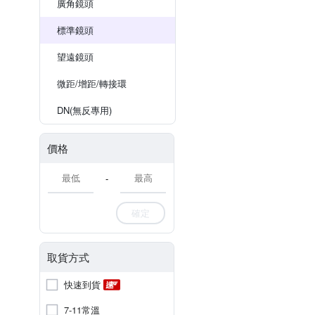
廣角鏡頭
標準鏡頭
望遠鏡頭
微距/增距/轉接環
DN(無反專用)
價格
-
確定
取貨方式
快速到貨
7-11常溫