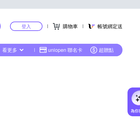
購物車
帳號綁定送
登入
看更多
uniopen 聯名卡
超贈點