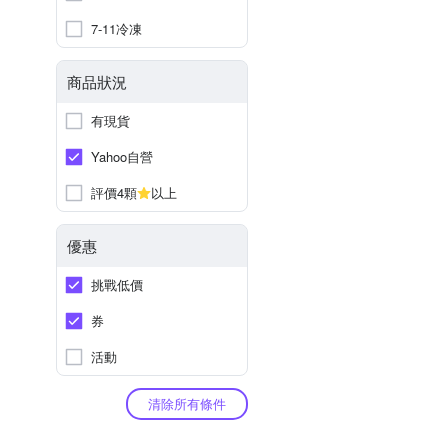
7-11冷凍
商品狀況
有現貨
Yahoo自營
評價4顆
以上
優惠
挑戰低價
券
活動
清除所有條件