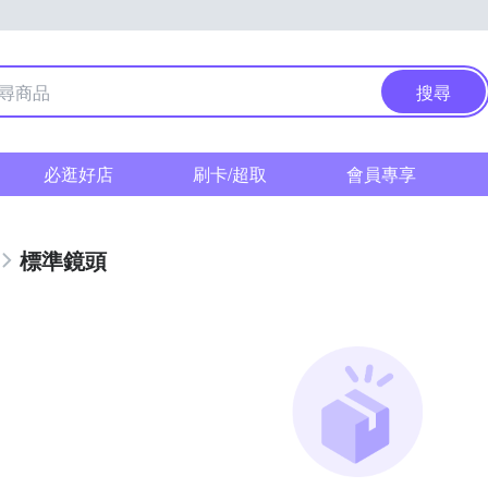
搜尋
必逛好店
刷卡/超取
會員專享
標準鏡頭