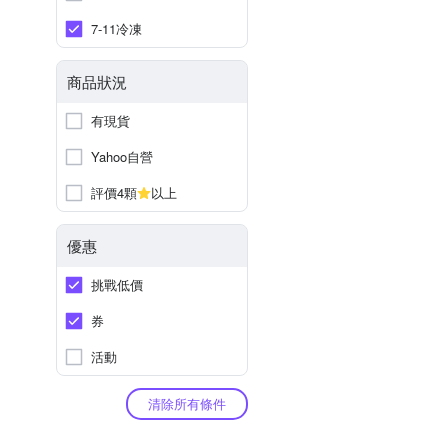
7-11冷凍
商品狀況
有現貨
Yahoo自營
評價4顆
以上
優惠
挑戰低價
券
活動
清除所有條件