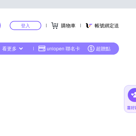
購物車
帳號綁定送
登入
看更多
uniopen 聯名卡
超贈點