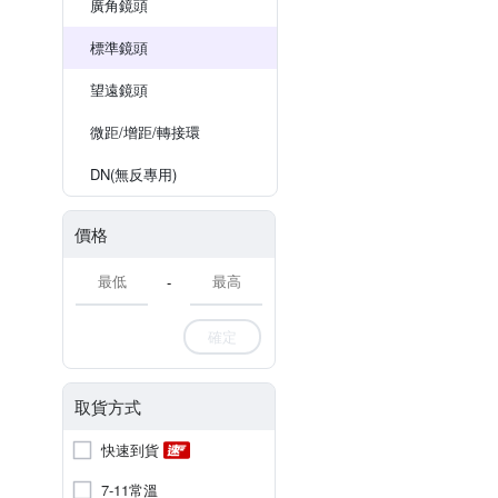
廣角鏡頭
標準鏡頭
望遠鏡頭
微距/增距/轉接環
DN(無反專用)
價格
-
確定
取貨方式
快速到貨
7-11常溫