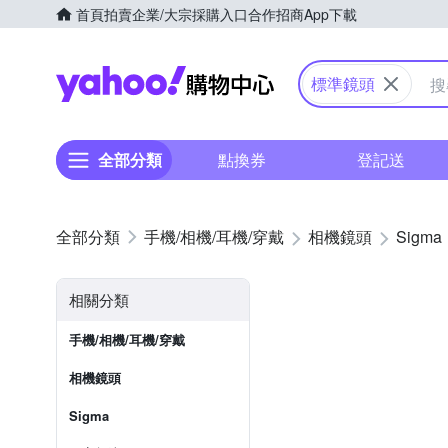
首頁
拍賣
企業/大宗採購入口
合作招商
App下載
Yahoo購物中心
標準鏡頭
全部分類
點換券
登記送
手機/相機/耳機/穿戴
相機鏡頭
Sigma
相關分類
手機/相機/耳機/穿戴
相機鏡頭
Sigma