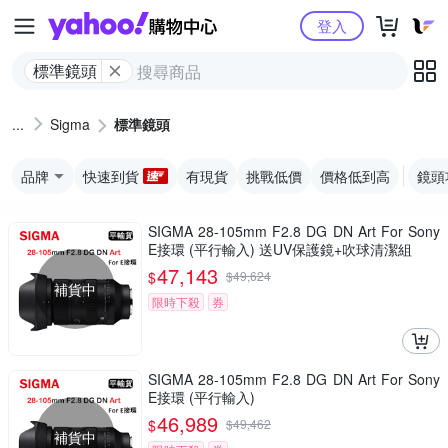
Yahoo購物中心
登入
標準鏡頭
Sigma
標準鏡頭
品牌
快速到貨
有現貨
挑戰低價
價格低到高
鏡頭
SIGMA 28-105mm F2.8 DG DN Art For Sony
E接環 (平行輸入) 送UV保護鏡+吹球清潔組
47,143
$
$
49,624
補貨中
限時下殺
券
SIGMA 28-105mm F2.8 DG DN Art For Sony
E接環 (平行輸入)
46,989
$
$
49,462
補貨中