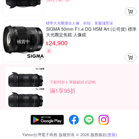
標準大光圈適合人像、街拍，美麗淺景深
SIGMA 50mm F1.4 DG HSM Art (公司貨) 標準
大光圈定焦鏡 人像鏡
補貨中
24,900
$
券
下殺95折⇓ 單眼鏡頭 (GZW)
滿1享95折
Yahoo台灣電子商務 版權所有 © 2026 服務條款(
更新
)