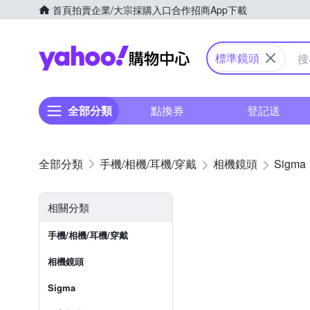
首頁
拍賣
企業/大宗採購入口
合作招商
App下載
Yahoo購物中心
標準鏡頭
全部分類
點換券
登記送
手機/相機/耳機/穿戴
相機鏡頭
Sigma
相關分類
手機/相機/耳機/穿戴
相機鏡頭
Sigma