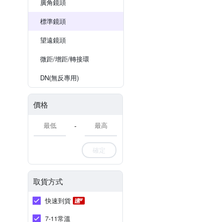
廣角鏡頭
標準鏡頭
望遠鏡頭
微距/增距/轉接環
DN(無反專用)
價格
-
確定
取貨方式
快速到貨
7-11常溫