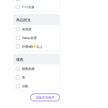
7-11冷凍
商品狀況
有現貨
Yahoo自營
評價4顆
以上
優惠
挑戰低價
券
活動
清除所有條件