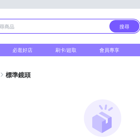
搜尋
必逛好店
刷卡/超取
會員專享
標準鏡頭