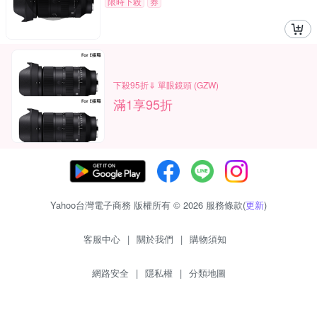
限時下殺
券
下殺95折⇓ 單眼鏡頭 (GZW)
滿1享95折
Yahoo台灣電子商務 版權所有 © 2026 服務條款(
更新
)
客服中心
|
關於我們
|
購物須知
網路安全
|
隱私權
|
分類地圖