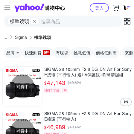
Yahoo購物中心
登入
標準鏡頭
Sigma
標準鏡頭
品牌
快速到貨
有現貨
挑戰低價
價格低到高
來源
SIGMA 28-105mm F2.8 DG DN Art For Sony
E接環 (平行輸入) 送UV保護鏡+吹球清潔組
47,143
$
$
49,624
補貨中
限時下殺
券
SIGMA 28-105mm F2.8 DG DN Art For Sony
E接環 (平行輸入)
46,989
$
$
49,462
補貨中