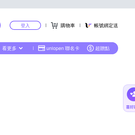
購物車
帳號綁定送
登入
看更多
uniopen 聯名卡
超贈點