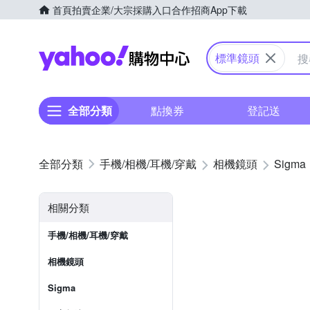
首頁
拍賣
企業/大宗採購入口
合作招商
App下載
Yahoo購物中心
標準鏡頭
全部分類
點換券
登記送
手機/相機/耳機/穿戴
相機鏡頭
Sigma
相關分類
手機/相機/耳機/穿戴
相機鏡頭
Sigma