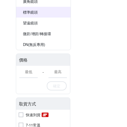
廣角鏡頭
標準鏡頭
望遠鏡頭
微距/增距/轉接環
DN(無反專用)
價格
-
確定
取貨方式
快速到貨
7-11常溫