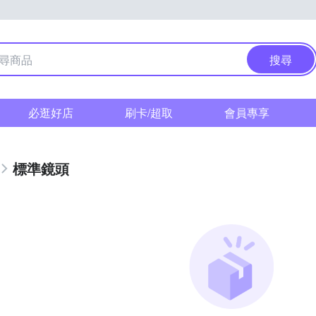
搜尋
必逛好店
刷卡/超取
會員專享
標準鏡頭