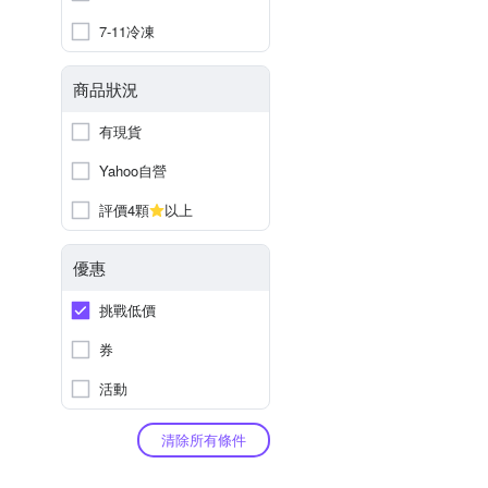
7-11冷凍
商品狀況
有現貨
Yahoo自營
評價4顆
以上
優惠
挑戰低價
券
活動
清除所有條件