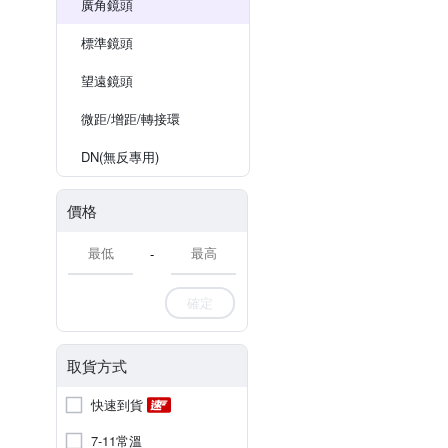
廣角鏡頭
標準鏡頭
望遠鏡頭
微距/增距/轉接環
DN(無反專用)
價格
-
確定
取貨方式
快速到貨
7-11常溫