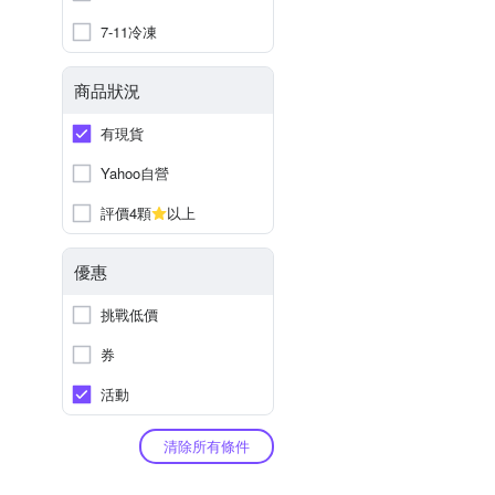
7-11冷凍
商品狀況
有現貨
Yahoo自營
評價4顆
以上
優惠
挑戰低價
券
活動
清除所有條件