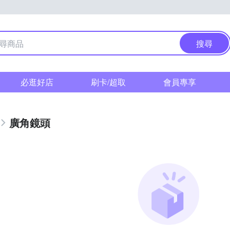
搜尋
必逛好店
刷卡/超取
會員專享
廣角鏡頭