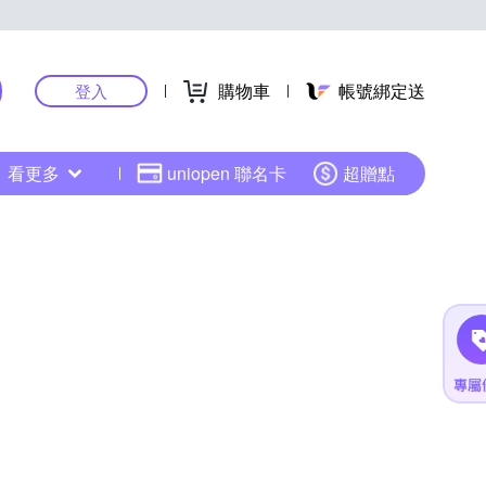
購物車
帳號綁定送
登入
看更多
uniopen 聯名卡
超贈點