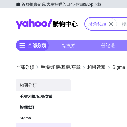
首頁
拍賣
企業/大宗採購入口
合作招商
App下載
Yahoo購物中心
廣角鏡頭
全部分類
點換券
登記送
手機/相機/耳機/穿戴
相機鏡頭
Sigma
相關分類
手機/相機/耳機/穿戴
相機鏡頭
Sigma