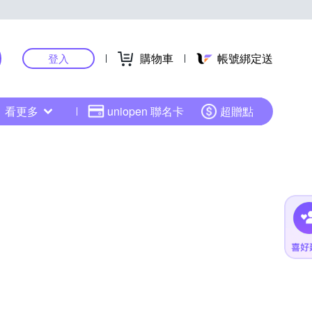
購物車
帳號綁定送
登入
看更多
uniopen 聯名卡
超贈點