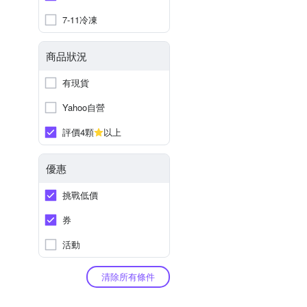
7-11冷凍
商品狀況
有現貨
Yahoo自營
評價4顆
以上
優惠
挑戰低價
券
活動
清除所有條件