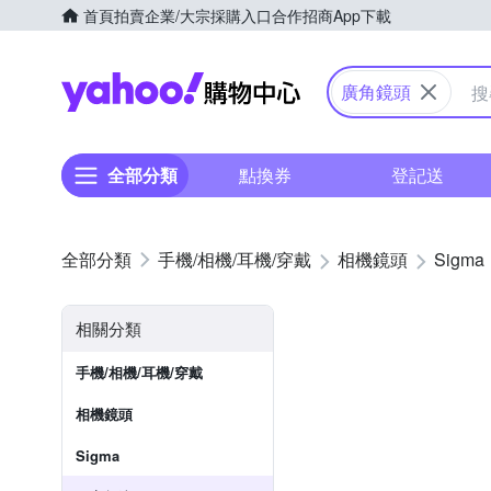
首頁
拍賣
企業/大宗採購入口
合作招商
App下載
Yahoo購物中心
廣角鏡頭
全部分類
點換券
登記送
手機/相機/耳機/穿戴
相機鏡頭
Sigma
相關分類
手機/相機/耳機/穿戴
相機鏡頭
Sigma