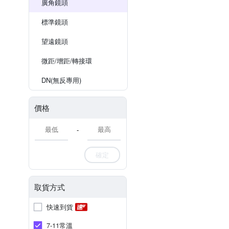
廣角鏡頭
標準鏡頭
望遠鏡頭
微距/增距/轉接環
DN(無反專用)
價格
-
確定
取貨方式
快速到貨
7-11常溫