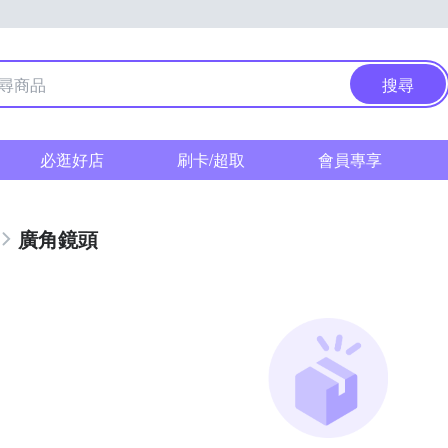
搜尋
必逛好店
刷卡/超取
會員專享
廣角鏡頭