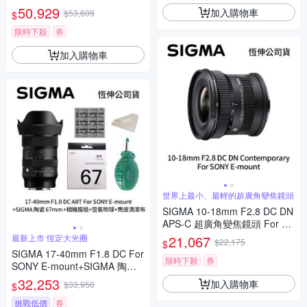
頭 For SONY E-mount (公司
50,929
加入購物車
$53,609
$
貨)
限時下殺
券
加入購物車
世界上最小、最輕的超廣角變焦鏡頭
SIGMA 10-18mm F2.8 DC DN
APS-C 超廣角變焦鏡頭 For SO
NY E-mount (公司貨)
最新上市 恆定大光圈
21,067
$22,175
$
SIGMA 17-40mm F1.8 DC For
限時下殺
券
SONY E-mount+SIGMA 陶瓷 6
7mm保護鏡+相機魔毯+BW-13
32,253
加入購物車
$33,950
$
0吹球+3030麂皮清潔布 (公司
貨)
挑戰低價
券