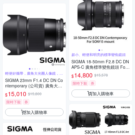
超小、輕便和明亮的標準變焦鏡頭
SIGMA 18-50mm F2.8 DC DN
APS-C 廣角標準變焦鏡頭 For
SONY E-mount (公司貨)
輕便好攜帶，廣角大光圈人像鏡，美
14,800
$15,578
$
麗淺景深
SIGMA 23mm F1.4 DC DN Co
限時下殺
券
ntemporary (公司貨) 廣角大光
圈定焦鏡 人像鏡 APS-C 無反微
15,010
加入購物車
$15,800
$
單眼專用鏡頭
限時下殺
券
加入購物車