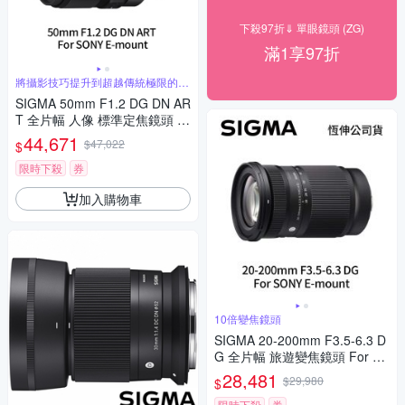
下殺97折⇓ 單眼鏡頭 (ZG)
滿1享97折
將攝影技巧提升到超越傳統極限的水
準
SIGMA 50mm F1.2 DG DN AR
T 全片幅 人像 標準定焦鏡頭 F
or SONY E-mount (公司貨)
44,671
$47,022
$
限時下殺
券
加入購物車
10倍變焦鏡頭
SIGMA 20-200mm F3.5-6.3 D
G 全片幅 旅遊變焦鏡頭 For S
ONY E-mount (公司貨)
28,481
$29,980
$
限時下殺
券