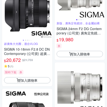
新版，廣角定焦鏡頭，全金屬結構
SIGMA 24mm F2 DG Contem
porary (公司貨) 廣角定焦鏡頭
全片幅無反微單眼鏡頭 i系列
19,980
$
超廣角大光圈，適合VLOG
券
SIGMA 10-18mm F2.8 DC DN
Contemporary (公司貨) 超廣角
加入購物車
變焦鏡頭 APS-C 無反微單眼鏡
20,672
$21,759
$
頭
5
(
1
)
限時下殺
券
加入購物車