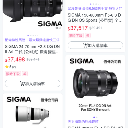
緊湊鏡身‧最高6.5級防手震‧飛羽入門
SIGMA 150-600mm F5-6.3 D
G DN OS Sports (公司貨) 全片
幅微單眼鏡頭 超望遠變焦鏡頭
37,517
$39,491
$
飛羽攝影 拍鳥
限時下殺
券
配備線性馬達，最大驅動速度快三倍
加入購物車
SIGMA 24-70mm F2.8 DG DN
II Art 二代 (公司貨) 廣角變焦鏡
頭 全片幅無反微單眼鏡頭 旅遊
37,498
$39,471
$
鏡 大三元
5
(
2
)
限時下殺
券
加入購物車
天文攝影的終極鏡頭