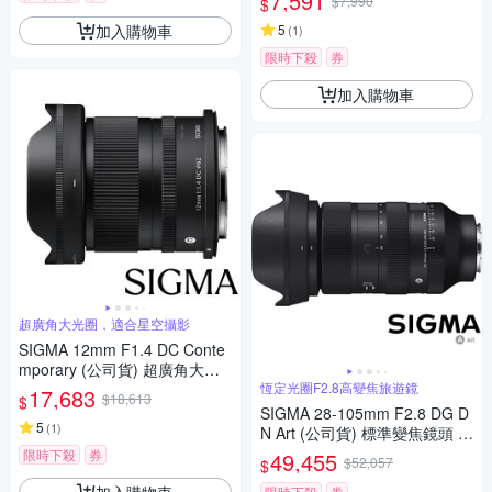
7,591
$7,990
$
微單眼專用鏡頭
加入購物車
5
(
1
)
限時下殺
券
加入購物車
超廣角大光圈，適合星空攝影
SIGMA 12mm F1.4 DC Conte
mporary (公司貨) 超廣角大光
圈定焦鏡 星空鏡 APS-C 無反微
恆定光圈F2.8高變焦旅遊鏡
17,683
$18,613
$
單眼專用鏡頭
SIGMA 28-105mm F2.8 DG D
5
(
1
)
N Art (公司貨) 標準變焦鏡頭 全
片幅無反微單眼鏡頭 旅遊鏡
限時下殺
券
49,455
$52,057
$
加入購物車
限時下殺
券