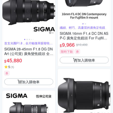
纖細、輕巧、高畫質的廣角定焦鏡
SIGMA 16mm F1.4 DC DN AS
P-C 廣角定焦鏡頭 For Fujifilm
X-mount (公司貨)
首支光圈F1.8，全片幅微單眼變焦鏡
9,966
$10,490
$
頭
SIGMA 28-45mm F1.8 DG DN
限時下殺
券
Art (公司貨) 廣角變焦鏡頭 全片
幅無反微單眼鏡頭 旅遊鏡
45,880
加入購物車
$
5
(
1
)
券
加入購物車