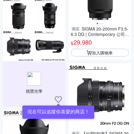
SIGMA 20-200mm F3.5-
商店
6.3 DG | Contemporary 公司貨
E接環 飛羽 追星 棒球 必備
29,980
$
加入購物車
德寶光學
現在可以追蹤你喜愛的商店！
【分期0利率】SIGMA 20
商店