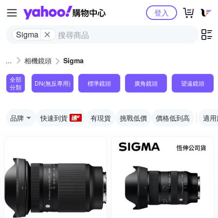
Yahoo購物中心
登入
Sigma
相機鏡頭
Sigma
全部
DN(無反專用)
標準鏡頭
廣角鏡頭
望遠鏡頭
分類
品牌
快速到貨
有現貨
挑戰低價
價格低到高
適用