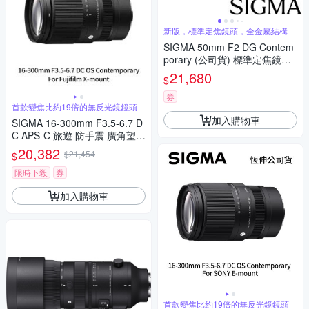
新版，標準定焦鏡頭，全金屬結構
SIGMA 50mm F2 DG Contem
porary (公司貨) 標準定焦鏡頭
全片幅無反微單眼鏡頭 i系列
21,680
$
券
首款變焦比約19倍的無反光鏡鏡頭
加入購物車
SIGMA 16-300mm F3.5-6.7 D
C APS-C 旅遊 防手震 廣角望遠
鏡頭 For Fujifilm X-mount (公
20,382
$21,454
$
司貨)
限時下殺
券
加入購物車
首款變焦比約19倍的無反光鏡鏡頭