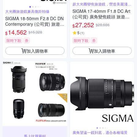
超大光圈變焦旅遊鏡，營造美麗淺景
深
SIGMA 17-40mm F1.8 DC Art
大光圈旅遊鏡兼具微距拍攝
(公司貨) 廣角變焦鏡頭 旅遊鏡
SIGMA 18-50mm F2.8 DC DN
APS-C 無反微單眼鏡頭
27,252
Contemporary (公司貨) 旅遊鏡
$28,686
$
APS-C 無反微單眼專用鏡頭
14,562
$15,328
$
5
(
1
)
限時下殺
券
限時下殺
券
加入購物車
加入購物車
廣角望遠一鏡到底，適合各種場景
馬上比買最好