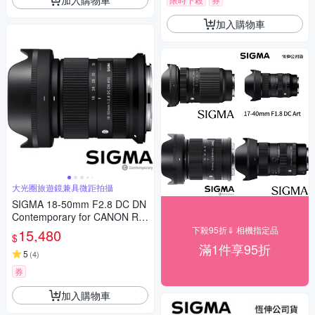
加入購物車
大光圈旅遊鏡兼具微距拍攝
SIGMA 18-50mm F2.8 DC DN
Contemporary for CANON RF
接環 (公司貨) 旅遊鏡 APS-C 無
下殺95折⇓ 相機指定品
15,480
$
反微單眼專用鏡頭
滿1件享95折
5
(
4
)
券
加入購物車