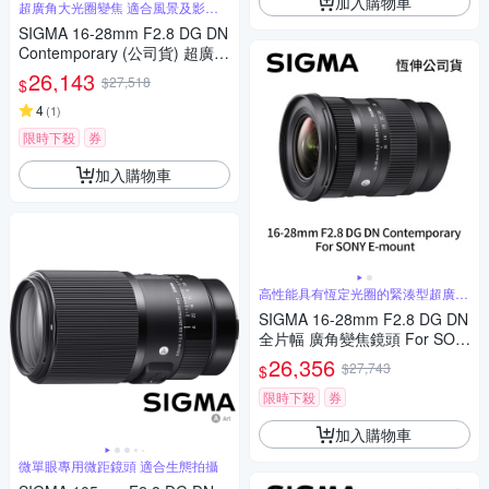
加入購物車
超廣角大光圈變焦 適合風景及影片
錄製
SIGMA 16-28mm F2.8 DG DN
Contemporary (公司貨) 超廣角
大光圈變焦鏡 全片幅微單眼鏡
26,143
$27,518
$
頭
4
(
1
)
限時下殺
券
加入購物車
高性能具有恆定光圈的緊湊型超廣角
變焦
SIGMA 16-28mm F2.8 DG DN
全片幅 廣角變焦鏡頭 For SON
Y E-mount (公司貨)
26,356
$27,743
$
限時下殺
券
加入購物車
微單眼專用微距鏡頭 適合生態拍攝