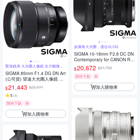
超廣角大光圈，適合VLOG
SIGMA 10-18mm F2.8 DC DN
Contemporary for CANON RF
接環 (公司貨) 超廣角變焦鏡頭
緊湊鏡身 大光圈人像鏡 全片幅微單
20,672
$21,759
$
眼鏡頭
APS-C 無反微單眼鏡頭
SIGMA 85mm F1.4 DG DN Art
限時下殺
券
(公司貨) 望遠大光圈人像鏡 全
片幅微單眼鏡頭
21,443
加入購物車
$22,571
$
5
(
1
)
限時下殺
券
加入購物車