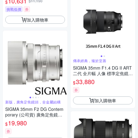
10,631
$11,190
$
微單眼專用鏡頭
挑戰低價
券
加入購物車
傳承經典，臻於至善
SIGMA 35mm F1.4 DG II ART
二代 全片幅 人像 標準定焦鏡頭
(公司貨)
33,880
$
券
加入購物車
新版，廣角定焦鏡頭，全金屬結構
SIGMA 35mm F2 DG Contem
porary (公司貨) 廣角定焦鏡頭
全片幅無反微單眼鏡頭 i系列
19,980
$
券