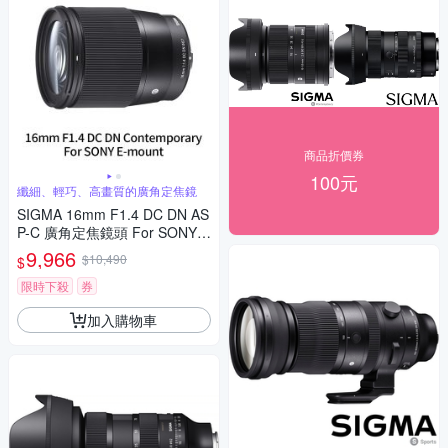
商品折價券
100元
纖細、輕巧、高畫質的廣角定焦鏡
SIGMA 16mm F1.4 DC DN AS
P-C 廣角定焦鏡頭 For SONY E
-mount (公司貨)
9,966
$10,490
$
限時下殺
券
加入購物車