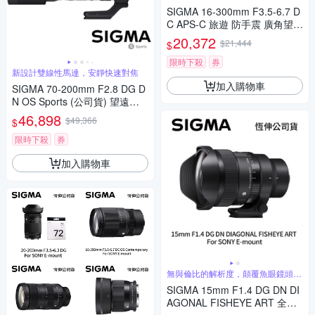
SIGMA 16-300mm F3.5-6.7 D
C APS-C 旅遊 防手震 廣角望遠
鏡頭 For SONY E-mount (公司
20,372
$21,444
$
貨)
限時下殺
券
新設計雙線性馬達，安靜快速對焦
加入購物車
SIGMA 70-200mm F2.8 DG D
N OS Sports (公司貨) 望遠變
焦鏡頭 大三元 全片幅無反微單
46,898
$49,366
$
眼鏡頭
限時下殺
券
加入購物車
無與倫比的解析度，顛覆魚眼鏡頭的
傳統觀念
SIGMA 15mm F1.4 DG DN DI
AGONAL FISHEYE ART 全片