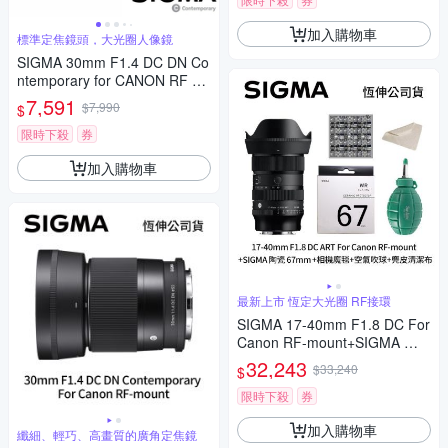
加入購物車
標準定焦鏡頭，大光圈人像鏡
SIGMA 30mm F1.4 DC DN Co
ntemporary for CANON RF 接
環 (公司貨) 標準大光圈定焦鏡
7,591
$7,990
$
人像鏡 APS-C 無反微單眼專用
鏡頭
限時下殺
券
加入購物車
最新上市 恆定大光圈 RF接環
SIGMA 17-40mm F1.8 DC For
Canon RF-mount+SIGMA 陶
瓷 67mm保護鏡+相機魔毯+BW
32,243
$33,240
$
-130吹球+麂皮清潔布(公司貨)
限時下殺
券
加入購物車
纖細、輕巧、高畫質的廣角定焦鏡