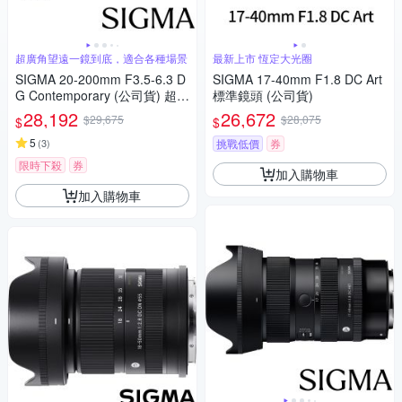
超廣角望遠一鏡到底，適合各種場景
最新上市 恆定大光圈
SIGMA 20-200mm F3.5-6.3 D
SIGMA 17-40mm F1.8 DC Art
G Contemporary (公司貨) 超廣
標準鏡頭 (公司貨)
角變焦鏡頭 旅遊鏡 全片幅無反
28,192
26,672
$29,675
$28,075
$
$
微單眼鏡頭
5
(
3
)
挑戰低價
券
限時下殺
券
加入購物車
加入購物車