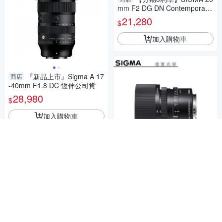
mm F2 DG DN Contemporary
For SONY E Mount 恆伸公司
21,280
$
貨 德寶光學 大光圈 雲海季
加入購物車
『新品上市』Sigma A 17
商店
-40mm F1.8 DC 恆伸公司貨
28,980
$
加入購物車
【分期0利率】SIGMA 45
商店
mm F2.8 DG DN Contemporar
y for SONY E-mount 鏡頭推薦
17,900
$
恆伸公司貨 德寶光學
加入購物車