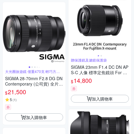
贈保護鏡及濾鏡保護袋
SIGMA 23mm F1.4 DC DN AP
大光圈旅遊鏡 僅重470克 輕巧方便
S-C 人像 標準定焦鏡頭 For Fuj
攜帶
ifilm X-mount (公司貨)
SIGMA 28-70mm F2.8 DG DN
14,800
$
Contemporary (公司貨) 全片幅
券
微單眼鏡頭 旅遊鏡
21,500
$
加入購物車
5
(
1
)
券
加入購物車