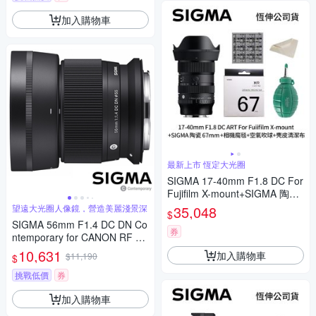
加入購物車
最新上市 恆定大光圈
SIGMA 17-40mm F1.8 DC For
Fujifilm X-mount+SIGMA 陶瓷
67mm保護鏡+相機魔毯+BW-1
望遠大光圈人像鏡，營造美麗淺景深
35,048
$
30吹球+3030麂皮清潔布 (公司
SIGMA 56mm F1.4 DC DN Co
貨)
券
ntemporary for CANON RF 接
環 (公司貨) 望遠大光圈定焦鏡
10,631
加入購物車
$11,190
$
人像鏡 APS-C 無反微單眼專用
鏡頭
挑戰低價
券
加入購物車