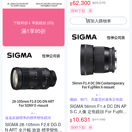
幅 魚眼定焦鏡頭 For SONY E-
62,300
$65,578
$
mount (公司貨)
限時下殺
券
加入購物車
下殺95折⇓ 單眼鏡頭 (ZG)
滿1享95折
纖細、輕巧、高畫質的廣角定焦鏡
SIGMA 56mm F1.4 DC DN AP
S-C 人像 定焦鏡頭 For Fujifilm
X-mount (公司貨)
遠遠超越標準的標準變焦鏡頭
10,631
$11,190
$
SIGMA 28-105mm F2.8 DG D
限時下殺
券
N ART 全片幅 旅遊 標準變焦鏡