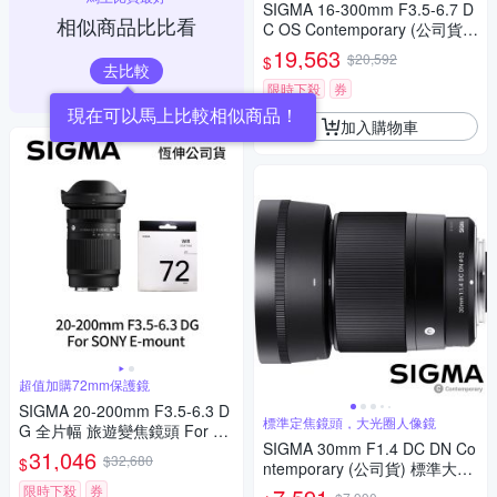
SIGMA 16-300mm F3.5-6.7 D
相似商品比比看
C OS Contemporary (公司貨)
廣角變焦鏡頭 旅遊鏡 APS-C 無
19,563
$20,592
$
反微單眼鏡頭
去比較
限時下殺
券
現在可以馬上比較相似商品！
加入購物車
超值加購72mm保護鏡
SIGMA 20-200mm F3.5-6.3 D
標準定焦鏡頭，大光圈人像鏡
G 全片幅 旅遊變焦鏡頭 For S
SIGMA 30mm F1.4 DC DN Co
ONY E-mount + SIGMA WR U
31,046
$32,680
$
ntemporary (公司貨) 標準大光
V 72mm 最頂級保護鏡 (公司
圈定焦鏡頭 人像鏡 APS-C 無反
貨)
限時下殺
券