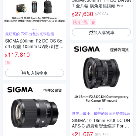
SIGMA 20mm F1.4 DG DN AR
T 全片幅 廣角定焦鏡頭 For SO
NY E-mount (公司貨)
27,630
$29,084
$
限時下殺
券
加入購物車
最明亮的 F2和出色的光學性能
SIGMA 200mm F2 DG OS Sp
ort+銳龍 105mm UV鏡+創意坦
克 DarkLight 14L 後背包+EYLI
117,810
$
N EY-15清潔組 For SONY E-m
ount (公司貨)
券
加入購物車
世界上最小、最輕的超廣角變焦鏡頭
SIGMA 10-18mm F2.8 DC DN
APS-C 超廣角變焦鏡頭 For Ca
non RF-mount (公司貨)
21,067
$22,175
$