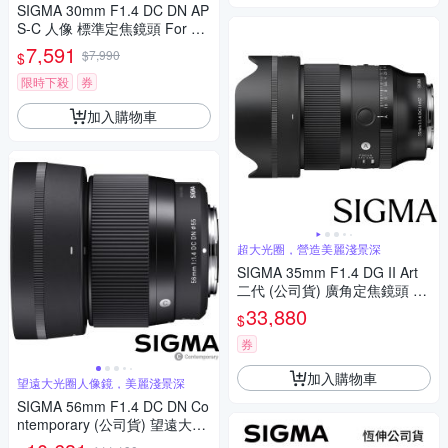
SIGMA 30mm F1.4 DC DN AP
S-C 人像 標準定焦鏡頭 For Ca
non RF-mount (公司貨)
7,591
$7,990
$
限時下殺
券
加入購物車
超大光圈，營造美麗淺景深
SIGMA 35mm F1.4 DG II Art
二代 (公司貨) 廣角定焦鏡頭 人
像鏡 全片幅無反微單眼鏡頭
33,880
$
券
加入購物車
望遠大光圈人像鏡，美麗淺景深
SIGMA 56mm F1.4 DC DN Co
ntemporary (公司貨) 望遠大光
圈定焦鏡頭 人像鏡 APS-C 無反