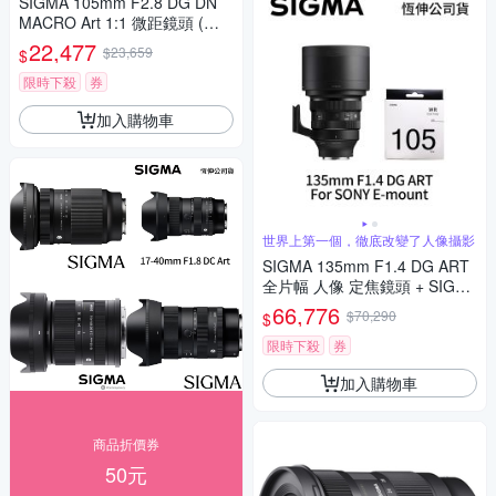
SIGMA 105mm F2.8 DG DN
MACRO Art 1:1 微距鏡頭 (公
司貨) 望遠定焦鏡頭 全片幅無
22,477
$23,659
$
反微單眼鏡頭
限時下殺
券
加入購物車
世界上第一個，徹底改變了人像攝影
SIGMA 135mm F1.4 DG ART
全片幅 人像 定焦鏡頭 + SIGM
A WR UV 105mm 保護鏡 For
66,776
$70,290
$
SONY E-mount (公司貨)
限時下殺
券
加入購物車
商品折價券
50元