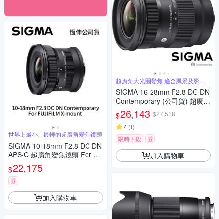
超廣角大光圈變焦 適合風景及影片
錄製
SIGMA 16-28mm F2.8 DG DN
Contemporary (公司貨) 超廣角
大光圈變焦鏡 全片幅微單眼鏡
26,143
$27,518
$
頭
4
(
1
)
世界上最小、最輕的超廣角變焦鏡頭
限時下殺
券
SIGMA 10-18mm F2.8 DC DN
APS-C 超廣角變焦鏡頭 For Fuj
加入購物車
ifilm X-mount (公司貨)
22,175
$
券
加入購物車