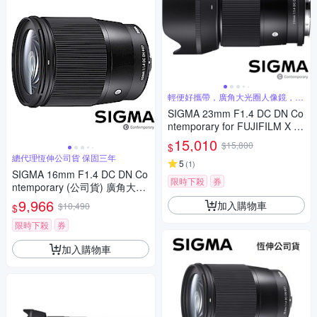
輕便好攜帶，廣角大光圈人像鏡，美
麗淺景深
SIGMA 23mm F1.4 DC DN Co
ntemporary for FUJIFILM X 富
士接環 (公司貨) 廣角大光圈定
15,010
$15,800
$
焦鏡 人像鏡 APS-C 無反微單眼
總代理恆伸公司貨 保固三年
專用鏡頭
5
(
1
)
SIGMA 16mm F1.4 DC DN Co
限時下殺
券
ntemporary (公司貨) 廣角大光
圈定焦鏡 人像鏡 APS-C 無反微
9,966
加入購物車
$10,490
$
單眼專用鏡頭
限時下殺
券
加入購物車