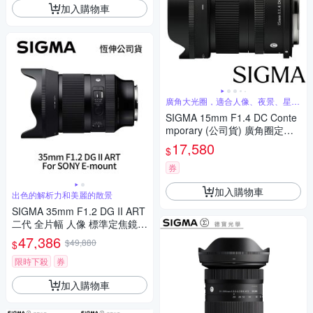
加入購物車
廣角大光圈，適合人像、夜景、星空
攝影
SIGMA 15mm F1.4 DC Conte
mporary (公司貨) 廣角圈定焦
鏡 星空鏡 人像鏡 APS-C 無反
17,580
$
微單眼專用鏡頭
券
加入購物車
出色的解析力和美麗的散景
SIGMA 35mm F1.2 DG II ART
二代 全片幅 人像 標準定焦鏡頭
For SONY E-mount (公司貨)
47,386
$49,880
$
限時下殺
券
加入購物車