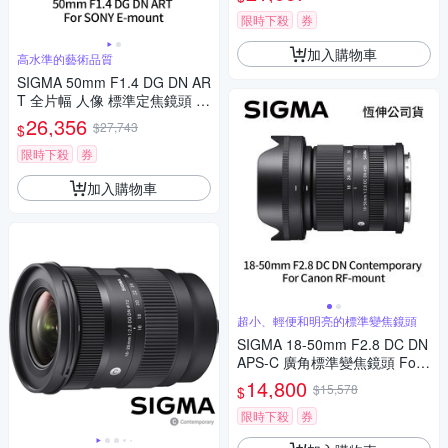
限時下殺
券
加入購物車
高水準的藝術品質
SIGMA 50mm F1.4 DG DN AR
T 全片幅 人像 標準定焦鏡頭 F
or SONY E-mount (公司貨)
26,356
$27,743
$
限時下殺
券
加入購物車
超小、輕便和明亮的標準變焦鏡頭
SIGMA 18-50mm F2.8 DC DN
APS-C 廣角標準變焦鏡頭 For
Canon RF-mount (公司貨)
14,800
$15,578
$
限時下殺
券