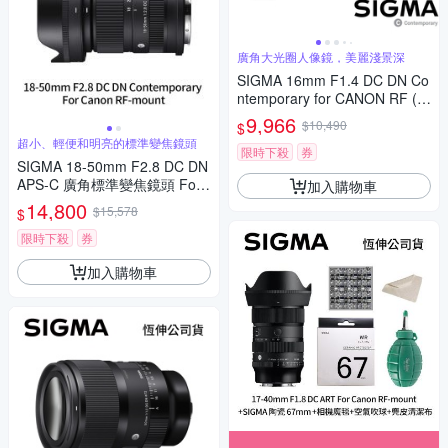
廣角大光圈人像鏡，美麗淺景深
SIGMA 16mm F1.4 DC DN Co
ntemporary for CANON RF (公
司貨) 廣角大光圈定焦鏡 人像
9,966
$10,490
$
鏡 APS-C 無反微單眼專用鏡頭
超小、輕便和明亮的標準變焦鏡頭
限時下殺
券
SIGMA 18-50mm F2.8 DC DN
APS-C 廣角標準變焦鏡頭 For
加入購物車
Canon RF-mount (公司貨)
14,800
$15,578
$
限時下殺
券
加入購物車