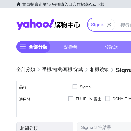
首頁
拍賣
企業/大宗採購入口
合作招商
App下載
Yahoo購物中心
Sigma
全部分類
點換券
登記送
Sigm
手機/相機/耳機/穿戴
相機鏡頭
Sigma
品牌
FUJIFILM 富士
SONY E-M
適用於
品牌名稱
公司貨
恆定光圈
人像鏡
廣角定焦
標
9
來源
光圈葉片數
恆定光圈
鏡頭功能
Sigma 3 筆結果
相關分類