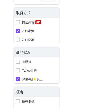
取貨方式
快速到貨
7-11常溫
7-11冷凍
商品狀況
有現貨
Yahoo自營
評價4顆
以上
優惠
挑戰低價