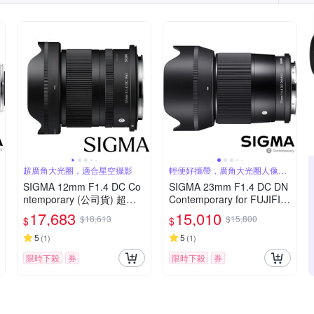
超廣角大光圈，適合星空攝影
輕便好攜帶，廣角大光圈人像
鏡，美麗淺景深
SIGMA 12mm F1.4 DC Co
SIGMA 23mm F1.4 DC DN
ntemporary (公司貨) 超廣
Contemporary for FUJIFIL
角大光圈定焦鏡 星空鏡 AP
M X 富士接環 (公司貨) 廣角
17,683
15,010
$18,613
$15,800
$
$
S-C 無反微單眼專用鏡頭
大光圈定焦鏡 人像鏡 APS-
C 無反微單眼專用鏡頭
5
5
(
1
)
(
1
)
限時下殺
券
限時下殺
券