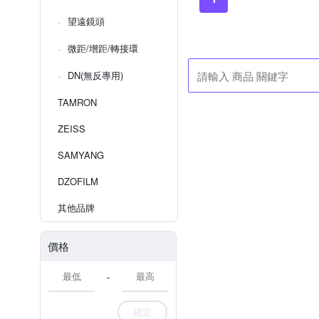
望遠鏡頭
微距/增距/轉接環
DN(無反專用)
TAMRON
ZEISS
SAMYANG
DZOFILM
其他品牌
價格
-
確定