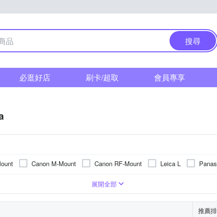
搜尋
必逛好店
刷卡/超取
會員專享
a
ount
Canon M-Mount
Canon RF-Mount
Leica L
Panas
準定焦
超廣角定焦
展開全部
推薦排