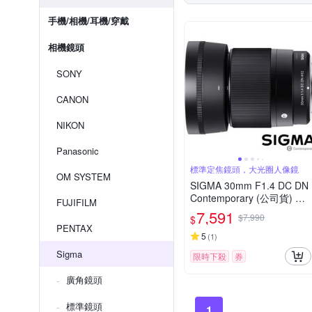
手機/相機/耳機/穿戴
相機鏡頭
SONY
CANON
NIKON
Panasonic
標準定焦鏡頭，大光圈人像鏡
OM SYSTEM
SIGMA 30mm F1.4 DC DN
Contemporary (公司貨) 標
FUJIFILM
準大光圈定焦鏡頭 人像鏡 A
7,591
$7,990
$
PS-C 無反微單眼專用鏡頭
PENTAX
5
(
1
)
Sigma
限時下殺
券
廣角鏡頭
標準鏡頭
1