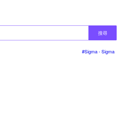
搜尋
#Sigma - Sigma