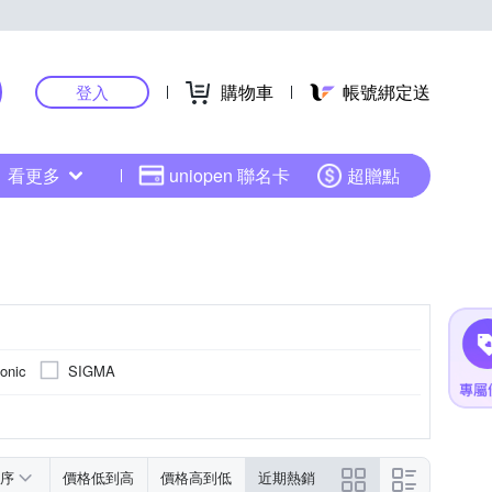
購物車
帳號綁定送
登入
看更多
uniopen 聯名卡
超贈點
onic
SIGMA
序
價格低到高
價格高到低
近期熱銷