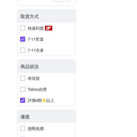
取貨方式
快速到貨
7-11常溫
7-11冷凍
商品狀況
有現貨
Yahoo自營
評價4顆
以上
優惠
挑戰低價