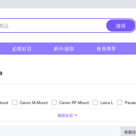
搜尋
必逛好店
刷卡/超取
會員專享
a
ount
Canon M-Mount
Canon RF-Mount
Leica L
Panas
廣角定焦
廣角定焦
展開全部
推薦排