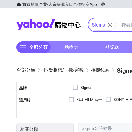
首頁
拍賣
企業/大宗採購入口
合作招商
App下載
Yahoo購物中心
Sigma
全部分類
點換券
登記送
Sigm
手機/相機/耳機/穿戴
相機鏡頭
Sigma
品牌
FUJIFILM 富士
SONY E-M
適用於
品牌名稱
公司貨
恆定光圈
人像鏡
標準定焦
超
9
來源
光圈葉片數
恆定光圈
鏡頭功能
Sigma 3 筆結果
相關分類