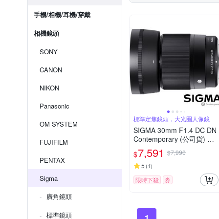
手機/相機/耳機/穿戴
相機鏡頭
SONY
CANON
NIKON
Panasonic
標準定焦鏡頭，大光圈人像鏡
OM SYSTEM
SIGMA 30mm F1.4 DC DN
Contemporary (公司貨) 標
FUJIFILM
準大光圈定焦鏡頭 人像鏡 A
7,591
$7,990
$
PS-C 無反微單眼專用鏡頭
PENTAX
5
(
1
)
Sigma
限時下殺
券
廣角鏡頭
標準鏡頭
1