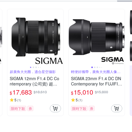
超廣角大光圈，適合星空攝影
輕便好攜帶，廣角大光圈人像
鏡，美麗淺景深
SIGMA 12mm F1.4 DC Co
SIGMA 23mm F1.4 DC DN
ntemporary (公司貨) 超廣
Contemporary for FUJIFIL
角大光圈定焦鏡 星空鏡 AP
M X 富士接環 (公司貨) 廣角
17,683
15,010
$18,613
$15,800
$
$
S-C 無反微單眼專用鏡頭
大光圈定焦鏡 人像鏡 APS-
C 無反微單眼專用鏡頭
5
5
(
1
)
(
1
)
限時下殺
券
限時下殺
券