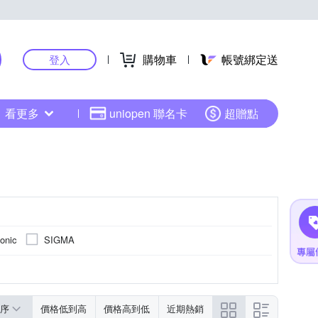
購物車
帳號綁定送
登入
看更多
uniopen 聯名卡
超贈點
onic
SIGMA
序
價格低到高
價格高到低
近期熱銷