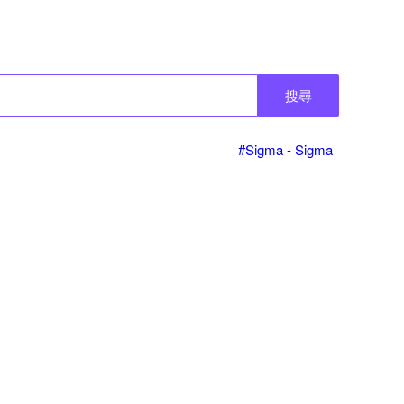
搜尋
#Sigma - Sigma