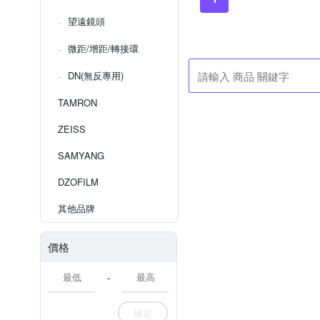
望遠鏡頭
微距/增距/轉接環
DN(無反專用)
TAMRON
ZEISS
SAMYANG
DZOFILM
其他品牌
價格
-
確定