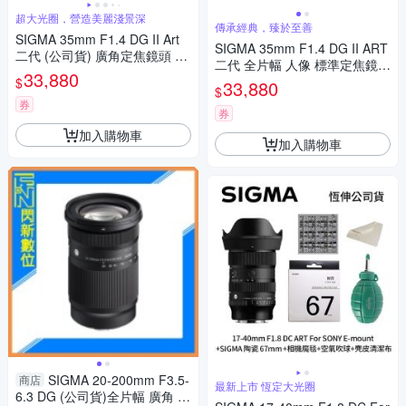
超大光圈，營造美麗淺景深
傳承經典，臻於至善
SIGMA 35mm F1.4 DG II Art
SIGMA 35mm F1.4 DG II ART
二代 (公司貨) 廣角定焦鏡頭 人
二代 全片幅 人像 標準定焦鏡頭
像鏡 全片幅無反微單眼鏡頭
33,880
(公司貨)
$
33,880
$
券
券
加入購物車
加入購物車
SIGMA 20-200mm F3.5-
商店
最新上市 恆定大光圈
6.3 DG (公司貨)全片幅 廣角 望