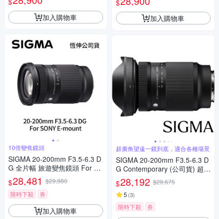
28,900
$
$
光圈 風景 德寶光學
光圈 風景 德寶光學
加入購物車
加入購物車
10倍變焦鏡頭
超廣角望遠一鏡到底，適合各種場景
SIGMA 20-200mm F3.5-6.3 D
SIGMA 20-200mm F3.5-6.3 D
G 全片幅 旅遊變焦鏡頭 For S
G Contemporary (公司貨) 超廣
ONY E-mount (公司貨)
角變焦鏡頭 旅遊鏡 全片幅無反
28,481
28,192
$29,980
$
$29,675
$
微單眼鏡頭
限時下殺
券
5
(
3
)
限時下殺
券
加入購物車