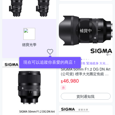
補貨中
德寶光學
現在可以追蹤你喜愛的商店！
線性馬達快速對焦 緊湊鏡身 大光圈
人像鏡
SIGMA 50mm F1.2 DG DN Art
(公司貨) 標準大光圈定焦鏡 人
像鏡 全片幅微單眼鏡頭
46,980
$
券
貨到通知我