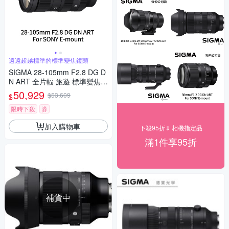
遠遠超越標準的標準變焦鏡頭
SIGMA 28-105mm F2.8 DG D
N ART 全片幅 旅遊 標準變焦鏡
頭 For SONY E-mount (公司
50,929
$53,609
$
貨)
限時下殺
券
加入購物車
下殺95折⇓ 相機指定品
滿1件享95折
補貨中