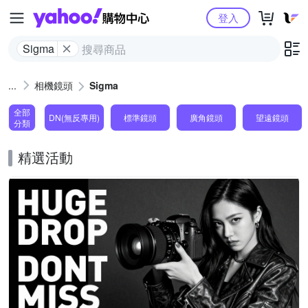
Yahoo購物中心
登入
Sigma
相機鏡頭
Sigma
全部
DN(無反專用)
標準鏡頭
廣角鏡頭
望遠鏡頭
分類
精選活動