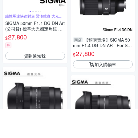
線性馬達快速對焦 緊湊鏡身 大光圈
人像鏡
SIGMA 50mm F1.4 DG DN Art
(公司貨) 標準大光圈定焦鏡 人
像鏡 全片幅微單眼鏡頭
27,800
$
【預購賣場】SIGMA 50
商店
mm F1.4 DG DN ART For Son
券
y E mount 恆伸公司貨 德寶光
27,800
$
貨到通知我
學 定焦 大光圈 人像
加入購物車