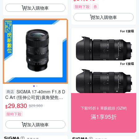
V 72mm 最頂級保護鏡 (公司
貨)
限時下殺
券
加入購物車
加入購物車
SIGMA 17-40mm F1.8 D
商店
C Art (恆伸公司貨)廣角變焦鏡
頭 大光圈 APS-C
29,830
$29,980
$
下殺95折⇓ 單眼鏡頭 (GZW)
限時下殺
滿1享95折
加入購物車