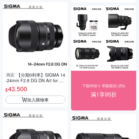
【分期0利率】SIGMA 14
商店
-24mm F2.8 DG DN Art for Pa
nasonic L mount 恆伸總代理公
下殺95折⇓ 單眼鏡頭 (ZG)
43,500
$
司貨 超廣角 雲海季
滿1享95折
加入購物車