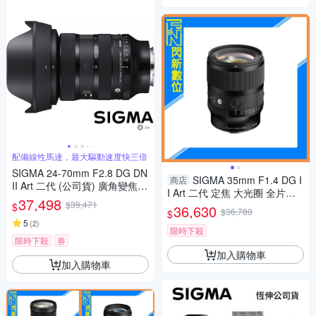
配備線性馬達，最大驅動速度快三倍
SIGMA 24-70mm F2.8 DG DN
SIGMA 35mm F1.4 DG I
商店
II Art 二代 (公司貨) 廣角變焦鏡
I Art 二代 定焦 大光圈 全片幅
頭 全片幅無反微單眼鏡頭 旅遊
37,498
$39,471
鏡頭(公司貨)
$
36,630
鏡 大三元
$36,780
$
5
(
2
)
限時下殺
限時下殺
券
加入購物車
加入購物車