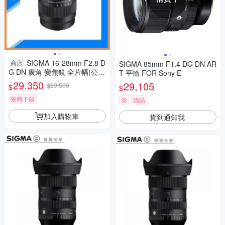
SIGMA 16-28mm F2.8 D
商店
SIGMA 85mm F1.4 DG DN AR
G DN 廣角 變焦鏡 全片幅(公司
T 平輸 FOR Sony E
貨)
29,350
29,105
$29,500
$
$
限時下殺
券
贈品
加入購物車
貨到通知我