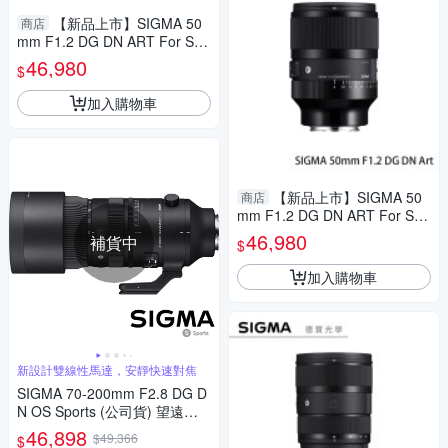
【新品上市】SIGMA 50
商店
mm F1.2 DG DN ART For Son
y E mount 恆伸公司貨 德寶光
46,980
$
學 定焦 大光圈 人像
加入購物車
【新品上市】SIGMA 50
商店
mm F1.2 DG DN ART For Son
y E mount 恆伸公司貨 德寶光
46,980
補貨中
$
學 定焦 大光圈 人像
加入購物車
新設計雙線性馬達，安靜快速對焦
SIGMA 70-200mm F2.8 DG D
N OS Sports (公司貨) 望遠變
焦鏡頭 大三元 全片幅無反微單
46,898
$49,366
$
眼鏡頭