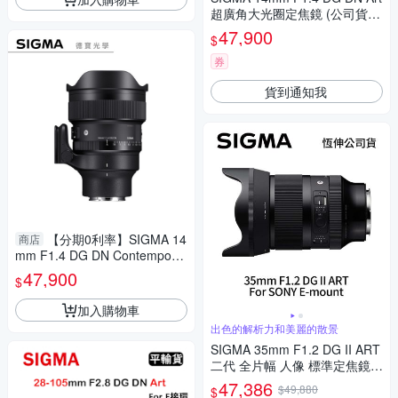
超廣角大光圈定焦鏡 (公司貨)
全片幅無反微單眼鏡頭 適合拍
47,900
$
攝星空、銀河、螢火蟲
券
貨到通知我
【分期0利率】SIGMA 14
商店
mm F1.4 DG DN Contemporar
y for Sony E mount 恆伸公司
47,900
$
貨 免運 定焦 大光圈 雲海季
加入購物車
出色的解析力和美麗的散景
SIGMA 35mm F1.2 DG II ART
二代 全片幅 人像 標準定焦鏡頭
For SONY E-mount (公司貨)
47,386
$49,880
$