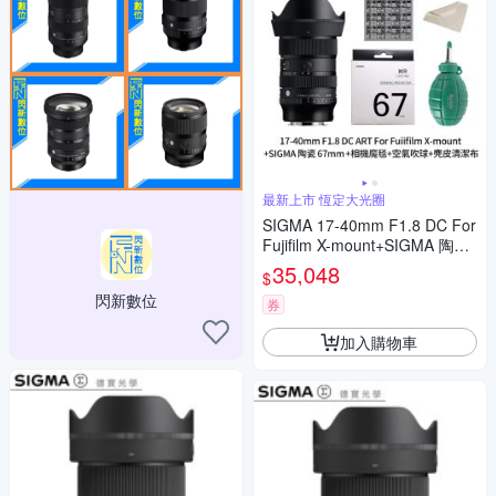
最新上市 恆定大光圈
SIGMA 17-40mm F1.8 DC For
Fujifilm X-mount+SIGMA 陶瓷
67mm保護鏡+相機魔毯+BW-1
35,048
$
30吹球+3030麂皮清潔布 (公司
閃新數位
貨)
券
加入購物車