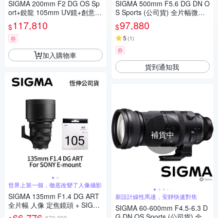
SIGMA 200mm F2 DG OS Sp
SIGMA 500mm F5.6 DG DN O
ort+銳龍 105mm UV鏡+創意坦
S Sports (公司貨) 全片幅微單
克 DarkLight 14L 後背包+EYLI
眼鏡頭 超望遠定焦鏡頭 運動 飛
117,810
97,880
$
$
N EY-15清潔組 For SONY E-m
羽攝影 拍鳥
ount (公司貨)
5
券
(
1
)
券
加入購物車
貨到通知我
補貨中
世界上第一個，徹底改變了人像攝影
SIGMA 135mm F1.4 DG ART
新設計線性馬達，安靜快速對焦
全片幅 人像 定焦鏡頭 + SIGM
SIGMA 60-600mm F4.5-6.3 D
A WR UV 105mm 保護鏡 For
66,776
G DN OS Sports (公司貨) 全片
$70,290