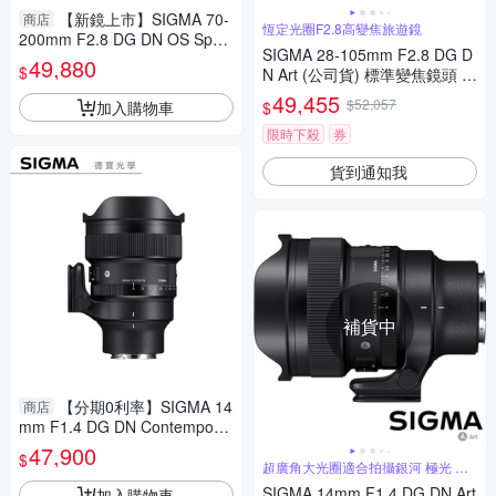
【新鏡上市】SIGMA 70-
商店
恆定光圈F2.8高變焦旅遊鏡
200mm F2.8 DG DN OS Sport
SIGMA 28-105mm F2.8 DG D
s for E mount 恆伸公司貨 飛羽
49,880
$
N Art (公司貨) 標準變焦鏡頭 全
追星 棒球 必備
片幅無反微單眼鏡頭 旅遊鏡
49,455
$52,057
加入購物車
$
限時下殺
券
貨到通知我
補貨中
【分期0利率】SIGMA 14
商店
mm F1.4 DG DN Contemporar
y for Sony E mount 恆伸公司
47,900
$
貨 免運 德寶光學 定焦 大光圈
超廣角大光圈適合拍攝銀河 極光 螢
火蟲
SIGMA 14mm F1.4 DG DN Art
加入購物車