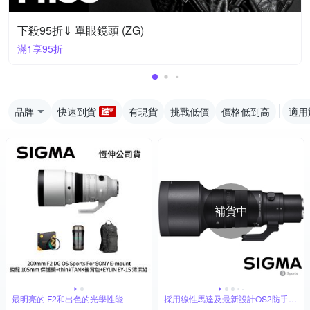
下殺95折⇓ 單眼鏡頭 (ZG)
滿1享95折
品牌
快速到貨
有現貨
挑戰低價
價格低到高
適用
補貨中
最明亮的 F2和出色的光學性能
採用線性馬達及最新設計OS2防手震
系統