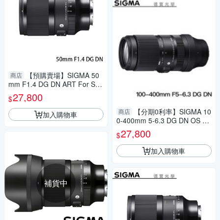
【預購賣場】SIGMA 50
商店
mm F1.4 DG DN ART For Son
y E mount 恆伸公司貨 德寶光
27,800
$
學 定焦 大光圈 人像
【分期0利率】SIGMA 10
商店
加入購物車
0-400mm 5-6.3 DG DN OS Co
ntemporary for E/L mount 恆
27,800
$
伸公司貨 飛羽 追星 棒球 必備
加入購物車
補貨中