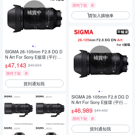
限時下殺
券
補貨中
加入購物車
SIGMA 28-105mm F2.8 DG D
N Art For Sony E接環 (平行輸
補貨中
入) 送UV保護鏡+吹球清潔組
47,143
$49,624
$
限時下殺
券
貨到通知我
SIGMA 28-105mm F2.8 DG D
N Art For Sony E接環 (平行輸
入)
46,989
$49,462
$
限時下殺
券
貨到通知我