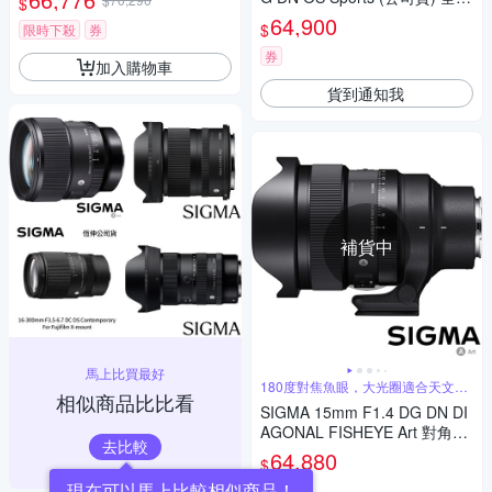
$
SONY E-mount (公司貨)
幅微單眼鏡頭 超望遠變焦鏡頭
64,900
$
限時下殺
券
運動 飛羽攝影 拍鳥
券
加入購物車
貨到通知我
補貨中
馬上比買最好
180度對焦魚眼，大光圈適合天文攝
相似商品比比看
影
SIGMA 15mm F1.4 DG DN DI
AGONAL FISHEYE Art 對角魚
去比較
眼鏡頭 (公司貨) 全片幅無反微
64,880
$
單眼鏡頭 適合拍攝星空、銀
現在可以馬上比較相似商品！
河、螢火蟲
5
(
1
)