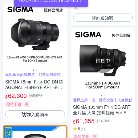
券
貨到通知我
補貨中
無與倫比的解析度，顛覆魚眼鏡頭的
傳統觀念
SIGMA 15mm F1.4 DG DN DI
AGONAL FISHEYE ART 全片
幅 魚眼定焦鏡頭 For SONY E-
62,300
$65,578
$
mount (公司貨)
世界上第一個，徹底改變了人像攝影
限時下殺
券
SIGMA 135mm F1.4 DG ART
全片幅 人像 定焦鏡頭 For SON
加入購物車
Y E-mount (公司貨)
61,655
$64,900
$
5
(
1
)
限時下殺
券