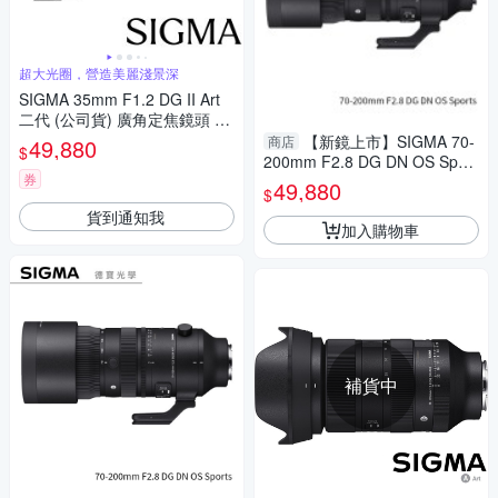
超大光圈，營造美麗淺景深
SIGMA 35mm F1.2 DG II Art
二代 (公司貨) 廣角定焦鏡頭 人
像鏡 全片幅無反微單眼鏡頭
【新鏡上市】SIGMA 70-
商店
49,880
$
200mm F2.8 DG DN OS Sport
券
s for E mount 恆伸公司貨 飛羽
49,880
$
追星 棒球 必備
貨到通知我
加入購物車
補貨中