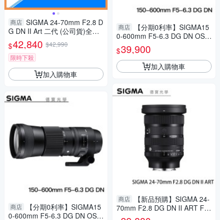
SIGMA 24-70mm F2.8 D
商店
【分期0利率】SIGMA15
商店
G DN II Art 二代 (公司貨)全片
0-600mm F5-6.3 DG DN OS S
幅 標準變焦 鏡頭
42,840
$42,990
ports 總代理公司貨 E-mount
$
39,900
$
飛羽 追星 棒球 必備
限時下殺
加入購物車
加入購物車
【新品預購】SIGMA 24-
商店
【分期0利率】SIGMA15
商店
70mm F2.8 DG DN II ART For
0-600mm F5-6.3 DG DN OS S
SONY E接環 恆伸公司貨 無反