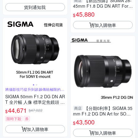
【新品預購】SIGMA 28-
商店
45mm F1.8 DG DN ART For S
貨到通知我
ONY E接環 恆伸公司貨 無反專
45,880
$
用 德寶光學
加入購物車
將攝影技巧提升到超越傳統極限的水
準
SIGMA 50mm F1.2 DG DN AR
T 全片幅 人像 標準定焦鏡頭 F
or SONY E-mount (公司貨)
【分期0利率】SIGMA 35
商店
44,671
$47,022
$
mm F1.2 DG DN Art for SONY
限時下殺
券
E Mount 總代理恆伸公司貨 德
43,500
$
寶光學 大光圈 雲海季
加入購物車
加入購物車