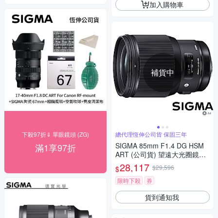
加入購物車
補貨中
下殺97折⇓ 單眼鏡頭 (ZG)
總代理恆伸公司貨 保固三年
SIGMA 85mm F1.4 DG HSM
滿1享97折
ART (公司貨) 望遠大光圈鏡頭
人像鏡
28,117
$29,596
$
限時下殺
券
貨到通知我