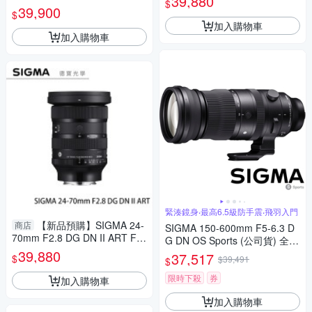
39,880
$
ports 總代理公司貨 E-mount
專用 德寶光學 大三元
39,900
$
飛羽 追星 棒球 必備
加入購物車
加入購物車
緊湊鏡身‧最高6.5級防手震‧飛羽入門
【新品預購】SIGMA 24-
商店
SIGMA 150-600mm F5-6.3 D
70mm F2.8 DG DN II ART For
G DN OS Sports (公司貨) 全片
SONY E接環 恆伸公司貨 無反
39,880
幅微單眼鏡頭 超望遠變焦鏡頭
37,517
$
$39,491
$
專用 德寶光學 大三元
飛羽攝影 拍鳥
限時下殺
券
加入購物車
加入購物車