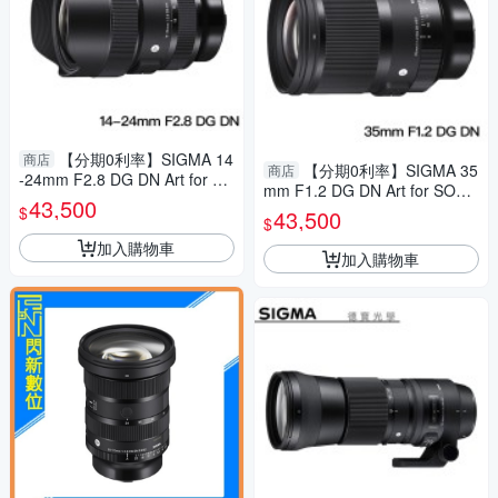
【分期0利率】SIGMA 14
商店
【分期0利率】SIGMA 35
商店
-24mm F2.8 DG DN Art for Pa
mm F1.2 DG DN Art for SONY
nasonic L mount 恆伸總代理公
43,500
E mount 和 L Mount 總代理公
$
43,500
司貨 超廣角 雲海季
$
司貨 德寶光學 大光圈 人像
加入購物車
加入購物車