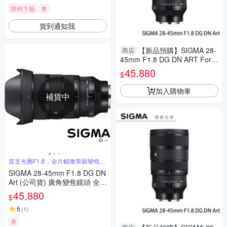
限時下殺
券
貨到通知我
【新品預購】SIGMA 28-
商店
45mm F1.8 DG DN ART For S
ONY E接環 恆伸公司貨 無反專
45,880
$
用 德寶光學
加入購物車
補貨中
首支光圈F1.8，全片幅微單眼變焦鏡
頭
SIGMA 28-45mm F1.8 DG DN
Art (公司貨) 廣角變焦鏡頭 全片
幅無反微單眼鏡頭 旅遊鏡
45,880
$
5
(
1
)
券