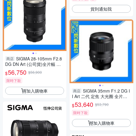
貨到通知我
SIGMA 28-105mm F2.8
商店
DG DN Art (公司貨)全片幅 變
焦 鏡頭
56,750
$56,900
$
限時下殺
加入購物車
SIGMA 35mm F1.2 DG I
商店
I Art 二代 定焦 大光圈 全片幅
鏡頭(公司貨)
53,640
$53,790
$
限時下殺
加入購物車