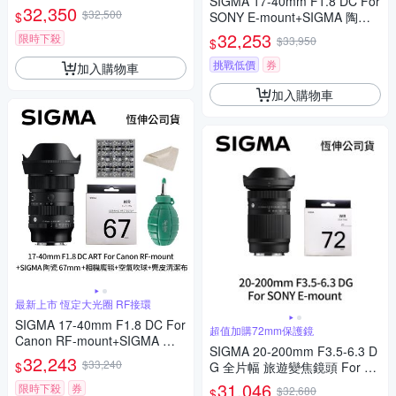
SIGMA 17-40mm F1.8 DC For
遠 10倍變焦
32,350
$32,500
$
SONY E-mount+SIGMA 陶瓷 6
7mm保護鏡+相機魔毯+BW-13
32,253
限時下殺
$33,950
$
0吹球+3030麂皮清潔布 (公司
貨)
挑戰低價
券
加入購物車
加入購物車
最新上市 恆定大光圈 RF接環
SIGMA 17-40mm F1.8 DC For
超值加購72mm保護鏡
Canon RF-mount+SIGMA 陶
SIGMA 20-200mm F3.5-6.3 D
瓷 67mm保護鏡+相機魔毯+BW
32,243
$33,240
$
G 全片幅 旅遊變焦鏡頭 For S
-130吹球+麂皮清潔布(公司貨)
ONY E-mount + SIGMA WR U
31,046
限時下殺
券
$32,680
$