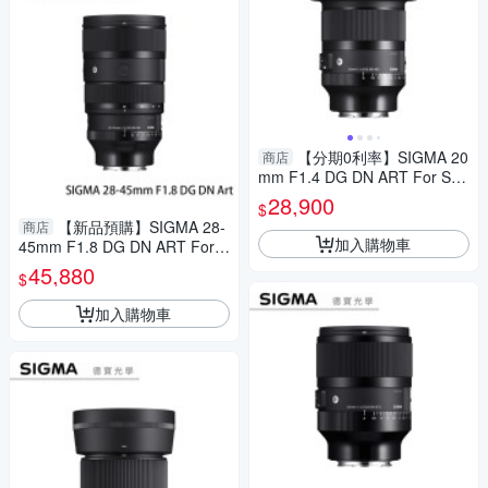
【分期0利率】SIGMA 20
商店
mm F1.4 DG DN ART For Son
y E mount 恆伸公司貨 定焦 大
28,900
$
光圈 風景 德寶光學
【新品預購】SIGMA 28-
商店
加入購物車
45mm F1.8 DG DN ART For S
ONY E接環 恆伸公司貨 無反專
45,880
$
用 德寶光學
加入購物車