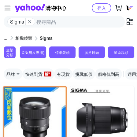
Yahoo購物中心
登入
Sigma
相機鏡頭
Sigma
全部
DN(無反專用)
標準鏡頭
廣角鏡頭
望遠鏡頭
分類
品牌
快速到貨
有現貨
挑戰低價
價格低到高
適用