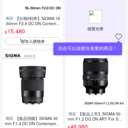
【分期0利率】SIGMA 18
商店
-50mm F2.8 DC DN Contemp
orary For E/RF mount 恆伸公
德寶光學
15,480
$
司貨 德寶光學 風景 人像
加入購物車
現在可以追蹤你喜愛的商店！
【新品上市】SIGMA 50
商店
【新品預購】SIGMA 30
商店
mm F1.2 DG DN ART For Son
mm F1.4 DC DN Contemporar
y E mount 恆伸公司貨 德寶光
46,980
$