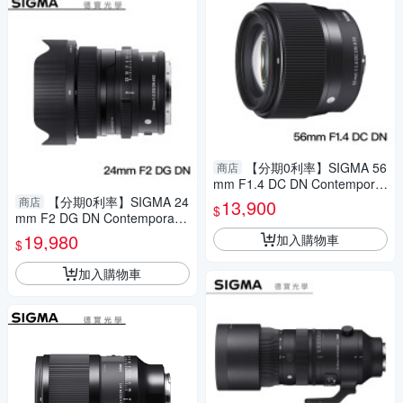
【分期0利率】SIGMA 56
商店
mm F1.4 DC DN Contemporar
y for SONY E接環 恆伸公司貨
【分期0利率】SIGMA 24
商店
13,900
$
免運 德寶光學 定焦 大光圈
mm F2 DG DN Contemporary
for E mount/L mount 恆伸公司
19,980
加入購物車
$
貨 免運 德寶光學 風景 大光圈
加入購物車