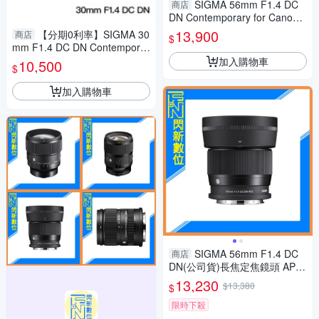
SIGMA 56mm F1.4 DC
商店
DN Contemporary for Canon
EF-M接環 恆伸公司貨 24期0利
13,900
【分期0利率】SIGMA 30
商店
$
率 免運 德寶光學
mm F1.4 DC DN Contemporar
y for FUJI X接環 恆伸公司貨
加入購物車
10,500
$
免運 德寶光學
加入購物車
SIGMA 56mm F1.4 DC
商店
DN(公司貨)長焦定焦鏡頭 APS-
C
13,230
$13,380
$
限時下殺