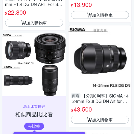
M43接環 恆伸公司貨 微單眼 人
13,900
mm F1.4 DG DN ART For Son
$
像街拍 德寶光學
y E mount 恆伸公司貨 德寶光
22,800
$
加入購物車
學 定焦 大光圈 人像 風景
加入購物車
【分期0利率】SIGMA 14
商店
-24mm F2.8 DG DN Art for Pa
馬上比買最好
nasonic L mount 恆伸總代理公
43,500
$
司貨 超廣角 雲海季
相似商品比比看
加入購物車
去比較