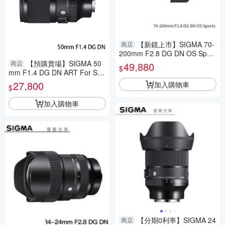
【新鏡上市】SIGMA 70-
商店
200mm F2.8 DG DN OS Sport
s for E mount 恆伸公司貨 飛羽
【預購賣場】SIGMA 50
商店
49,880
$
追星 棒球 必備
mm F1.4 DG DN ART For Son
y E mount 恆伸公司貨 德寶光
27,800
加入購物車
$
學 定焦 大光圈 人像
加入購物車
【分期0利率】SIGMA 24
商店