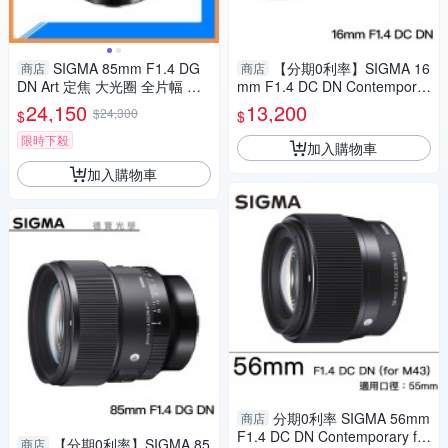
SIGMA 85mm F1.4 DG
【分期0利率】SIGMA 16
商店
商店
DN Art 定焦 大光圈 全片幅 鏡
mm F1.4 DC DN Contemporar
頭(公司貨)
y for Canon EF-M 恆伸公司貨
24,150
13,200
$24,300
$
$
免運 德寶光學 雲海季
限時下殺
加入購物車
加入購物車
分期0利率 SIGMA 56mm
商店
F1.4 DC DN Contemporary for
【分期0利率】SIGMA 85
商店