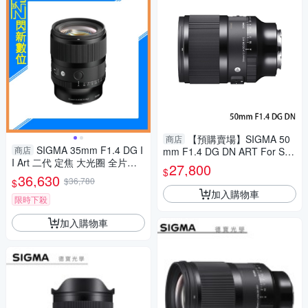
【預購賣場】SIGMA 50
商店
SIGMA 35mm F1.4 DG I
商店
mm F1.4 DG DN ART For Son
I Art 二代 定焦 大光圈 全片幅
y E mount 恆伸公司貨 德寶光
27,800
$
鏡頭(公司貨)
學 定焦 大光圈 人像
36,630
$36,780
$
加入購物車
限時下殺
加入購物車