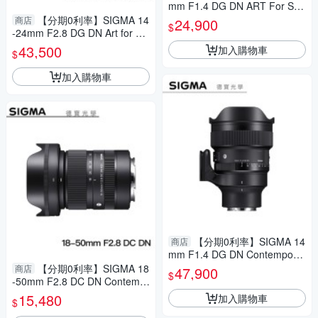
mm F1.4 DG DN ART For Son
y E mount 恆伸公司貨 定焦 大
【分期0利率】SIGMA 14
商店
24,900
$
光圈 風景 德寶光學
-24mm F2.8 DG DN Art for Pa
nasonic L mount 恆伸總代理公
43,500
加入購物車
$
司貨 超廣角 雲海季
加入購物車
【分期0利率】SIGMA 14
商店
mm F1.4 DG DN Contemporar
y for Sony E mount 恆伸公司
【分期0利率】SIGMA 18
商店
47,900
$
貨 免運 德寶光學 定焦 大光圈
-50mm F2.8 DC DN Contemp
orary For E/RF mount 恆伸公
15,480
加入購物車
$
司貨 德寶光學 風景 人像