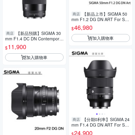
【新品上市】SIGMA 50
商店
mm F1.2 DG DN ART For Son
y E mount 恆伸公司貨 德寶光
46,980
$
學 定焦 大光圈 人像
【新品預購】SIGMA 30
商店
加入購物車
mm F1.4 DC DN Contemporar
y for Nikon Z mount 恆伸公司
11,900
$
貨 免運 定焦 大光圈 雲海季
加入購物車
【分期0利率】SIGMA 24
商店
mm F1.4 DG DN ART For Son
y E mount 恆伸公司貨 定焦 大
24,900
$