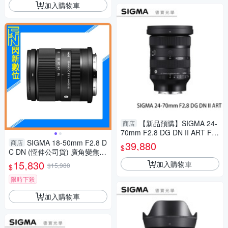
加入購物車
【新品預購】SIGMA 24-
商店
70mm F2.8 DG DN II ART For
SONY E接環 恆伸公司貨 無反
SIGMA 18-50mm F2.8 D
商店
39,880
$
專用 德寶光學 大三元
C DN (恆伸公司貨) 廣角變焦鏡
頭 旅遊鏡 APS-C
15,830
加入購物車
$15,980
$
限時下殺
加入購物車