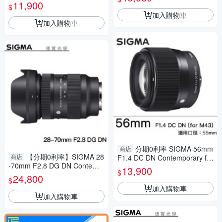
y for Nikon Z mount 恆伸公司
學 定焦 大光圈 人像
11,900
$
貨 免運 定焦 大光圈 雲海季
加入購物車
加入購物車
分期0利率 SIGMA 56mm
商店
【分期0利率】SIGMA 28
商店
F1.4 DC DN Contemporary for
-70mm F2.8 DG DN Contemp
M43接環 恆伸公司貨 微單眼 人
13,900
$
orary For SONY E mount 恆伸
像街拍 德寶光學
24,800
$
公司貨 德寶光學 變焦鏡 大光圈
加入購物車
加入購物車