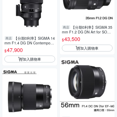
【分期0利率】SIGMA 35
商店
mm F1.2 DG DN Art for SONY
E mount 和 L Mount 總代理公
43,500
【分期0利率】SIGMA 14
商店
$
司貨 德寶光學 大光圈 人像
mm F1.4 DG DN Contemporar
y for Sony E mount 恆伸公司
加入購物車
47,900
$
貨 免運 定焦 大光圈 雲海季
加入購物車