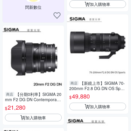
加入購物車
閃新數位
【新鏡上市】SIGMA 70-
商店
200mm F2.8 DG DN OS Sport
s for E mount 恆伸公司貨 飛羽
【分期0利率】SIGMA 20
商店
49,880
$
追星 棒球 必備
mm F2 DG DN Contemporary
For SONY E Mount 恆伸公司
21,280
加入購物車
$
貨 德寶光學 大光圈 雲海季
加入購物車