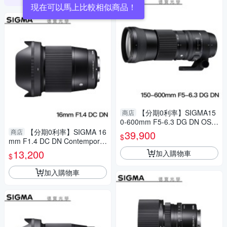
現在可以馬上比較相似商品！
【分期0利率】SIGMA15
商店
0-600mm F5-6.3 DG DN OS S
ports 總代理公司貨 E-mount
【分期0利率】SIGMA 16
商店
39,900
$
飛羽 追星 棒球 必備
mm F1.4 DC DN Contemporar
y for M4/3 恆伸公司貨 免運 德
13,200
加入購物車
$
寶光學 雲海季 廣角
加入購物車