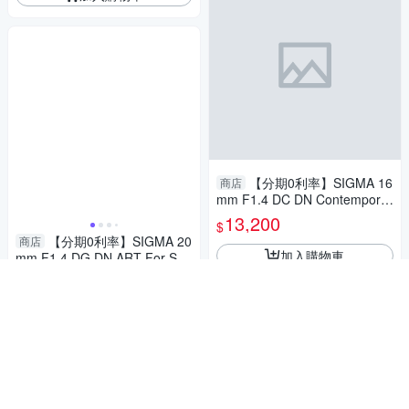
【分期0利率】SIGMA 16
商店
mm F1.4 DC DN Contemporar
y for M4/3 恆伸公司貨 免運 德
13,200
$
寶光學 雲海季 廣角
【分期0利率】SIGMA 20
商店
加入購物車
mm F1.4 DG DN ART For Son
y E mount 恆伸公司貨 定焦 大
28,900
$
光圈 風景 德寶光學
加入購物車