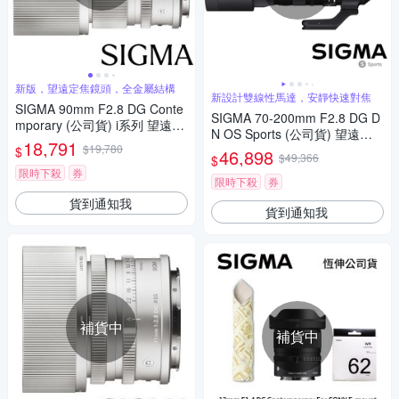
新版，望遠定焦鏡頭，全金屬結構
新設計雙線性馬達，安靜快速對焦
SIGMA 90mm F2.8 DG Conte
SIGMA 70-200mm F2.8 DG D
mporary (公司貨) i系列 望遠定
N OS Sports (公司貨) 望遠變
焦鏡頭 全片幅無反微單眼鏡頭
18,791
$19,780
焦鏡頭 大三元 全片幅無反微單
$
46,898
$49,366
$
眼鏡頭
限時下殺
券
限時下殺
券
貨到通知我
貨到通知我
補貨中
補貨中