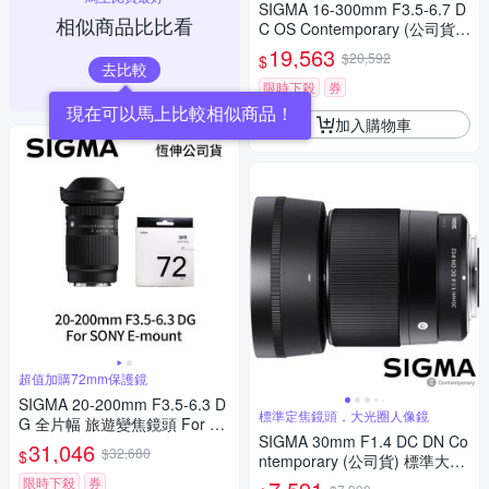
SIGMA 16-300mm F3.5-6.7 D
相似商品比比看
C OS Contemporary (公司貨)
廣角變焦鏡頭 旅遊鏡 APS-C 無
19,563
$20,592
$
反微單眼鏡頭
去比較
限時下殺
券
現在可以馬上比較相似商品！
加入購物車
超值加購72mm保護鏡
SIGMA 20-200mm F3.5-6.3 D
標準定焦鏡頭，大光圈人像鏡
G 全片幅 旅遊變焦鏡頭 For S
SIGMA 30mm F1.4 DC DN Co
ONY E-mount + SIGMA WR U
31,046
$32,680
$
ntemporary (公司貨) 標準大光
V 72mm 最頂級保護鏡 (公司
圈定焦鏡頭 人像鏡 APS-C 無反
貨)
限時下殺
券