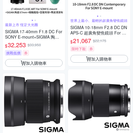
世界上最小、最輕的超廣角變焦鏡頭
最新上市 恆定大光圈
SIGMA 10-18mm F2.8 DC DN
SIGMA 17-40mm F1.8 DC For
APS-C 超廣角變焦鏡頭 For SO
SONY E-mount+SIGMA 陶瓷 6
NY E-mount (公司貨)
21,067
$22,175
$
7mm保護鏡+相機魔毯+BW-13
32,253
$33,950
$
0吹球+3030麂皮清潔布 (公司
限時下殺
券
貨)
挑戰低價
券
加入購物車
加入購物車