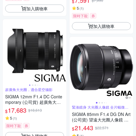
7,591
$7,990
$
微單眼專用鏡頭
加入購物車
5
(
1
)
限時下殺
券
加入購物車
超廣角大光圈，適合星空攝影
SIGMA 12mm F1.4 DC Conte
mporary (公司貨) 超廣角大光
圈定焦鏡 星空鏡 APS-C 無反微
緊湊鏡身 大光圈人像鏡 全片幅微單
17,683
$18,613
$
眼鏡頭
單眼專用鏡頭
SIGMA 85mm F1.4 DG DN Art
5
(
1
)
(公司貨) 望遠大光圈人像鏡 全
片幅微單眼鏡頭
限時下殺
券
21,443
$22,571
$
加入購物車
5
(
1
)