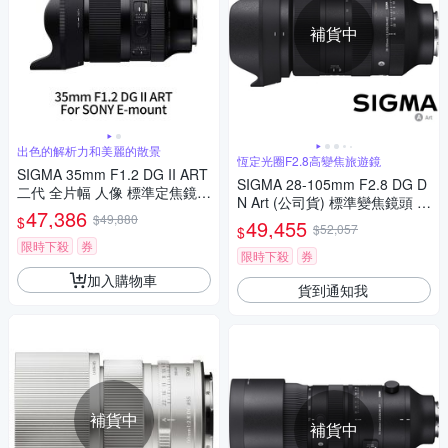
補貨中
出色的解析力和美麗的散景
恆定光圈F2.8高變焦旅遊鏡
SIGMA 35mm F1.2 DG II ART
SIGMA 28-105mm F2.8 DG D
二代 全片幅 人像 標準定焦鏡頭
N Art (公司貨) 標準變焦鏡頭 全
For SONY E-mount (公司貨)
47,386
$49,880
片幅無反微單眼鏡頭 旅遊鏡
$
49,455
$52,057
$
限時下殺
券
限時下殺
券
加入購物車
貨到通知我
補貨中
補貨中