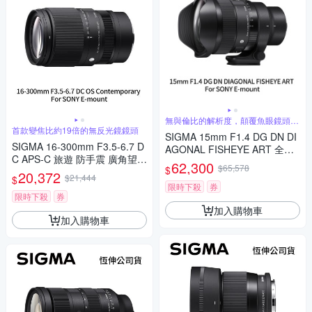
無與倫比的解析度，顛覆魚眼鏡頭的
傳統觀念
首款變焦比約19倍的無反光鏡鏡頭
SIGMA 15mm F1.4 DG DN DI
SIGMA 16-300mm F3.5-6.7 D
AGONAL FISHEYE ART 全片
C APS-C 旅遊 防手震 廣角望遠
幅 魚眼定焦鏡頭 For SONY E-
62,300
$65,578
$
鏡頭 For SONY E-mount (公司
20,372
mount (公司貨)
$21,444
$
貨)
限時下殺
券
限時下殺
券
加入購物車
加入購物車