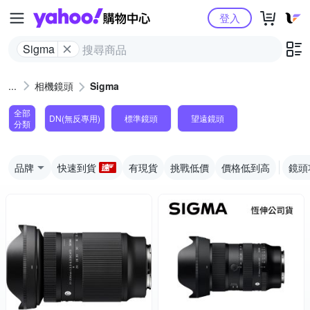
Yahoo購物中心
登入
Sigma
相機鏡頭
Sigma
全部
DN(無反專用)
標準鏡頭
望遠鏡頭
分類
品牌
快速到貨
有現貨
挑戰低價
價格低到高
鏡頭