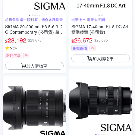
超廣角望遠一鏡到底，適合各種場景
最新上市 恆定大光圈
SIGMA 20-200mm F3.5-6.3 D
SIGMA 17-40mm F1.8 DC Art
G Contemporary (公司貨) 超廣
標準鏡頭 (公司貨)
角變焦鏡頭 旅遊鏡 全片幅無反
28,192
26,672
$29,675
$28,075
$
$
微單眼鏡頭
5
(
3
)
挑戰低價
券
限時下殺
券
加入購物車
加入購物車