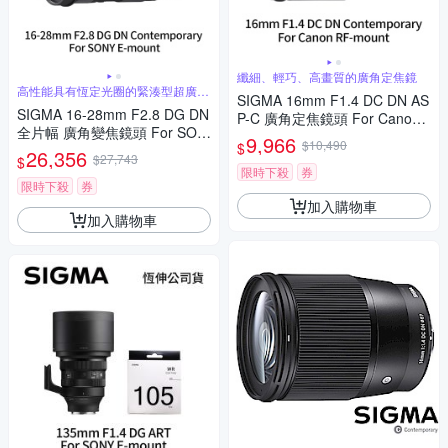
纖細、輕巧、高畫質的廣角定焦鏡
高性能具有恆定光圈的緊湊型超廣角
SIGMA 16mm F1.4 DC DN AS
變焦
SIGMA 16-28mm F2.8 DG DN
P-C 廣角定焦鏡頭 For Canon
全片幅 廣角變焦鏡頭 For SON
RF-mount (公司貨)
9,966
$10,490
$
Y E-mount (公司貨)
26,356
$27,743
$
限時下殺
券
限時下殺
券
加入購物車
加入購物車