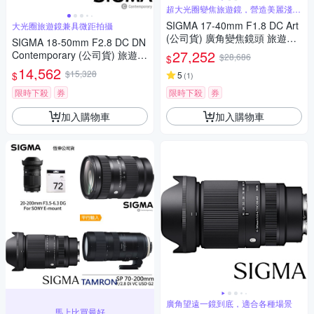
超大光圈變焦旅遊鏡，營造美麗淺景
深
SIGMA 17-40mm F1.8 DC Art
大光圈旅遊鏡兼具微距拍攝
(公司貨) 廣角變焦鏡頭 旅遊鏡
SIGMA 18-50mm F2.8 DC DN
APS-C 無反微單眼鏡頭
27,252
Contemporary (公司貨) 旅遊鏡
$28,686
$
APS-C 無反微單眼專用鏡頭
14,562
$15,328
$
5
(
1
)
限時下殺
券
限時下殺
券
加入購物車
加入購物車
廣角望遠一鏡到底，適合各種場景
馬上比買最好