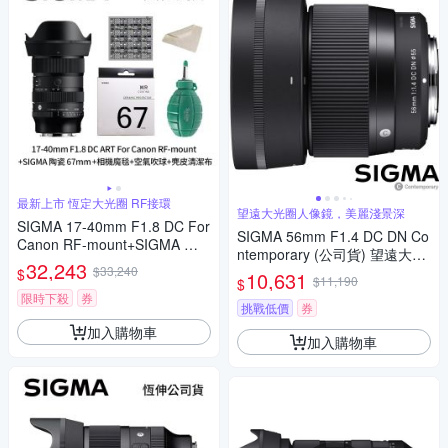
最新上市 恆定大光圈 RF接環
望遠大光圈人像鏡，美麗淺景深
SIGMA 17-40mm F1.8 DC For
SIGMA 56mm F1.4 DC DN Co
Canon RF-mount+SIGMA 陶
ntemporary (公司貨) 望遠大光
瓷 67mm保護鏡+相機魔毯+BW
32,243
$33,240
圈定焦鏡頭 人像鏡 APS-C 無反
$
10,631
-130吹球+麂皮清潔布(公司貨)
$11,190
$
微單眼專用鏡頭
限時下殺
券
挑戰低價
券
加入購物車
加入購物車