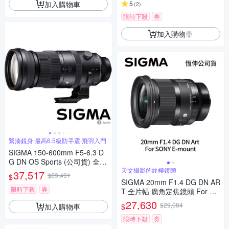
加入購物車
5
(
2
)
限時下殺
券
加入購物車
緊湊鏡身‧最高6.5級防手震‧飛羽入門
SIGMA 150-600mm F5-6.3 D
G DN OS Sports (公司貨) 全片
幅微單眼鏡頭 超望遠變焦鏡頭
天文攝影的終極鏡頭
37,517
$39,491
$
飛羽攝影 拍鳥
SIGMA 20mm F1.4 DG DN AR
限時下殺
券
T 全片幅 廣角定焦鏡頭 For SO
NY E-mount (公司貨)
27,630
$29,084
加入購物車
$
限時下殺
券