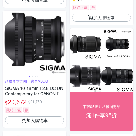
限時下殺
券
加入購物車
超廣角大光圈，適合VLOG
SIGMA 10-18mm F2.8 DC DN
Contemporary for CANON RF
接環 (公司貨) 超廣角變焦鏡頭
20,672
$21,759
$
APS-C 無反微單眼鏡頭
下殺95折⇓ 相機指定品
限時下殺
券
滿1件享95折
加入購物車