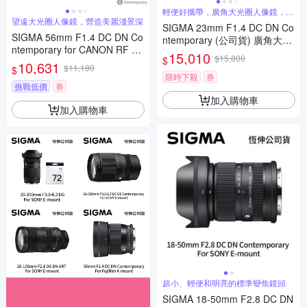
輕便好攜帶，廣角大光圈人像鏡，美
麗淺景深
望遠大光圈人像鏡，營造美麗淺景深
SIGMA 23mm F1.4 DC DN Co
SIGMA 56mm F1.4 DC DN Co
ntemporary (公司貨) 廣角大光
ntemporary for CANON RF 接
圈定焦鏡 人像鏡 APS-C 無反微
15,010
$15,800
$
環 (公司貨) 望遠大光圈定焦鏡
10,631
單眼專用鏡頭
$11,190
$
人像鏡 APS-C 無反微單眼專用
限時下殺
券
鏡頭
挑戰低價
券
加入購物車
加入購物車
超小、輕便和明亮的標準變焦鏡頭
SIGMA 18-50mm F2.8 DC DN