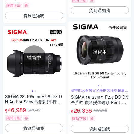
限時下殺
券
貨到通知我
貨到通知我
補貨中
補貨中
高性能具有恆定光圈的緊湊型超廣角
變焦
SIGMA 28-105mm F2.8 DG D
SIGMA 16-28mm F2.8 DG DN
N Art For Sony E接環 (平行輸
全片幅 廣角變焦鏡頭 For L-mo
入)
unt (公司貨)
46,989
26,356
$49,462
$
$27,743
$
限時下殺
券
限時下殺
券
貨到通知我
貨到通知我