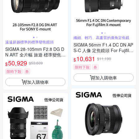
纖細、輕巧、高畫質的廣角定焦鏡
遠遠超越標準的標準變焦鏡頭
SIGMA 56mm F1.4 DC DN AP
SIGMA 28-105mm F2.8 DG D
S-C 人像 定焦鏡頭 For Fujifilm
N ART 全片幅 旅遊 標準變焦鏡
X-mount (公司貨)
10,631
$11,190
$
頭 For SONY E-mount (公司
50,929
$53,609
$
貨)
限時下殺
券
限時下殺
券
加入購物車
加入購物車