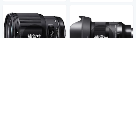
補貨中
補貨中
總代理恆伸公司貨 保固三年
SIGMA 20mm F1.4 DG DN Art
SIGMA 85mm F1.4 DG HSM
(公司貨) 超廣角大光圈定焦鏡
ART (公司貨) 望遠大光圈鏡頭
全片幅微單眼鏡頭 星空 天文鏡
27,177
$28,607
$
人像鏡
28,117
$29,596
$
限時下殺
券
限時下殺
券
貨到通知我
貨到通知我