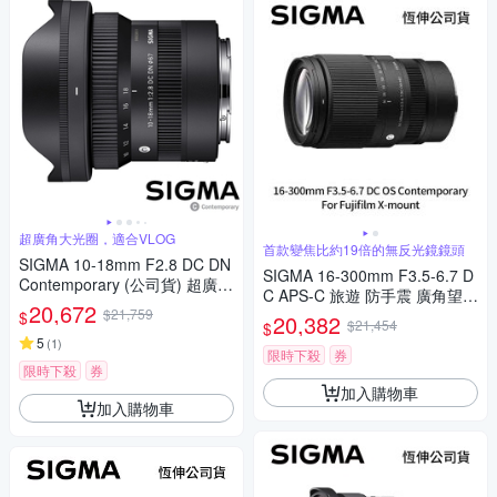
超廣角大光圈，適合VLOG
首款變焦比約19倍的無反光鏡鏡頭
SIGMA 10-18mm F2.8 DC DN
SIGMA 16-300mm F3.5-6.7 D
Contemporary (公司貨) 超廣角
C APS-C 旅遊 防手震 廣角望遠
變焦鏡頭 APS-C 無反微單眼鏡
20,672
$21,759
鏡頭 For Fujifilm X-mount (公
$
20,382
頭
$21,454
$
司貨)
5
(
1
)
限時下殺
券
限時下殺
券
加入購物車
加入購物車