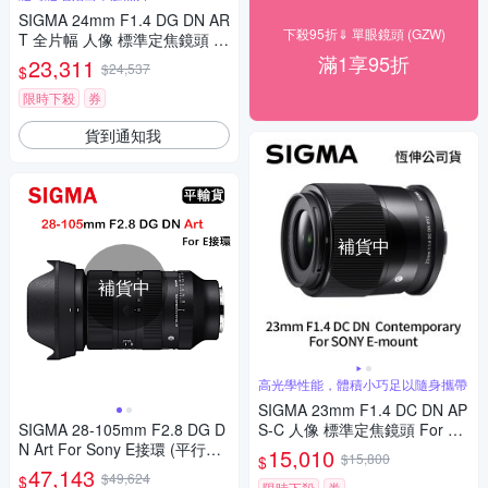
SIGMA 24mm F1.4 DG DN AR
下殺95折⇓ 單眼鏡頭 (GZW)
T 全片幅 人像 標準定焦鏡頭 F
or L-mount (公司貨)
滿1享95折
23,311
$24,537
$
限時下殺
券
貨到通知我
補貨中
補貨中
高光學性能，體積小巧足以隨身攜帶
SIGMA 23mm F1.4 DC DN AP
SIGMA 28-105mm F2.8 DG D
S-C 人像 標準定焦鏡頭 For SO
N Art For Sony E接環 (平行輸
NY E-mount (公司貨)
15,010
$15,800
$
入) 送UV保護鏡+吹球清潔組
47,143
$49,624
$
限時下殺
券