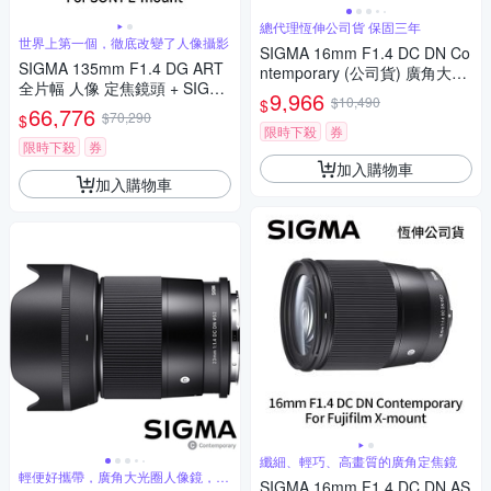
總代理恆伸公司貨 保固三年
世界上第一個，徹底改變了人像攝影
SIGMA 16mm F1.4 DC DN Co
SIGMA 135mm F1.4 DG ART
ntemporary (公司貨) 廣角大光
全片幅 人像 定焦鏡頭 + SIGM
圈定焦鏡 人像鏡 APS-C 無反微
9,966
$10,490
$
A WR UV 105mm 保護鏡 For
66,776
單眼專用鏡頭
$70,290
$
SONY E-mount (公司貨)
限時下殺
券
限時下殺
券
加入購物車
加入購物車
纖細、輕巧、高畫質的廣角定焦鏡
輕便好攜帶，廣角大光圈人像鏡，美
SIGMA 16mm F1.4 DC DN AS
麗淺景深