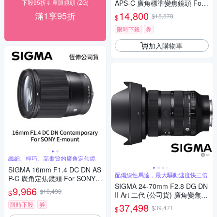
下殺95折⇓ 單眼鏡頭 (ZG)
APS-C 廣角標準變焦鏡頭 For
SONY E-mount (公司貨)
14,800
滿1享95折
$15,578
$
限時下殺
券
加入購物車
纖細、輕巧、高畫質的廣角定焦鏡
SIGMA 16mm F1.4 DC DN AS
配備線性馬達，最大驅動速度快三倍
P-C 廣角定焦鏡頭 For SONY E
SIGMA 24-70mm F2.8 DG DN
-mount (公司貨)
9,966
$10,490
$
II Art 二代 (公司貨) 廣角變焦鏡
頭 全片幅無反微單眼鏡頭 旅遊
限時下殺
券
37,498
$39,471
$
鏡 大三元