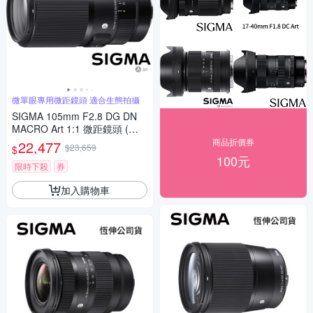
微單眼專用微距鏡頭 適合生態拍攝
SIGMA 105mm F2.8 DG DN
MACRO Art 1:1 微距鏡頭 (公
司貨) 望遠定焦鏡頭 全片幅無
商品折價券
22,477
$23,659
$
反微單眼鏡頭
100元
限時下殺
券
加入購物車