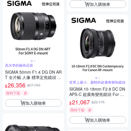
加入購物車
高水準的藝術品質
SIGMA 50mm F1.4 DG DN AR
T 全片幅 人像 標準定焦鏡頭 F
or SONY E-mount (公司貨)
世界上最小、最輕的超廣角變焦鏡頭
26,356
$27,743
$
SIGMA 10-18mm F2.8 DC DN
限時下殺
券
APS-C 超廣角變焦鏡頭 For Ca
non RF-mount (公司貨)
21,067
$22,175
加入購物車
$
限時下殺
券
加入購物車