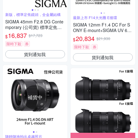
新版，標準定焦鏡頭，全金屬結構
最新上市 F14大光圈 E接環
SIGMA 45mm F2.8 DG Conte
SIGMA 12mm F1.4 DC For S
mporary (公司貨) 標準定焦鏡
ONY E-mount+SIGMA UV 62
頭 全片幅無反微單眼鏡頭 i系列
16,837
$17,723
mm保護鏡+相機魔毯 (公司貨)
$
20,834
$21,930
$
限時下殺
券
限時下殺
券
貨到通知我
貨到通知我
補貨中
隨時隨地拍出卓越照片