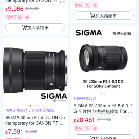
ntemporary for CANON RF (公
限時下殺
券
司貨) 廣角大光圈定焦鏡 人像
9,966
$10,490
$
鏡 APS-C 無反微單眼專用鏡頭
加入購物車
限時下殺
券
加入購物車
10倍變焦鏡頭
SIGMA 20-200mm F3.5-6.3 D
標準定焦鏡頭，大光圈人像鏡
G 全片幅 旅遊變焦鏡頭 For S
ONY E-mount (公司貨)
SIGMA 30mm F1.4 DC DN Co
28,481
$29,980
$
ntemporary for CANON RF 接
限時下殺
券
環 (公司貨) 標準大光圈定焦鏡
7,591
$7,990
$
人像鏡 APS-C 無反微單眼專用
加入購物車