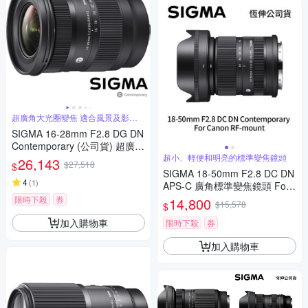
超廣角大光圈變焦 適合風景及影片
錄製
SIGMA 16-28mm F2.8 DG DN
Contemporary (公司貨) 超廣角
大光圈變焦鏡 全片幅微單眼鏡
超小、輕便和明亮的標準變焦鏡頭
26,143
$27,518
$
頭
SIGMA 18-50mm F2.8 DC DN
4
(
1
)
APS-C 廣角標準變焦鏡頭 For
Canon RF-mount (公司貨)
限時下殺
券
14,800
$15,578
$
加入購物車
限時下殺
券
加入購物車