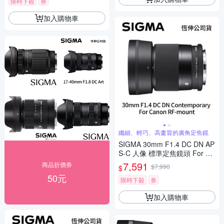
鏡頭
限時下殺
券
加入購物車
纖細、輕巧、高畫質的廣角定焦鏡
SIGMA 30mm F1.4 DC DN AP
S-C 人像 標準定焦鏡頭 For Ca
non RF-mount (公司貨)
7,591
商品折價券
$7,990
$
50元
限時下殺
券
加入購物車