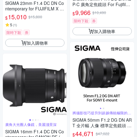
SIGMA 23mm F1.4 DC DN Co
P-C 廣角定焦鏡頭 For Fujifilm
ntemporary for FUJIFILM X 富
X-mount (公司貨)
9,966
$10,490
$
士接環 (公司貨) 廣角大光圈定
15,010
$15,800
$
焦鏡 人像鏡 APS-C 無反微單眼
限時下殺
券
專用鏡頭
5
(
1
)
加入購物車
限時下殺
券
加入購物車
將攝影技巧提升到超越傳統極限的水
準
SIGMA 50mm F1.2 DG DN AR
廣角大光圈人像鏡，美麗淺景深
T 全片幅 人像 標準定焦鏡頭 F
or SONY E-mount (公司貨)
SIGMA 16mm F1.4 DC DN Co
44,671
$47,022
$