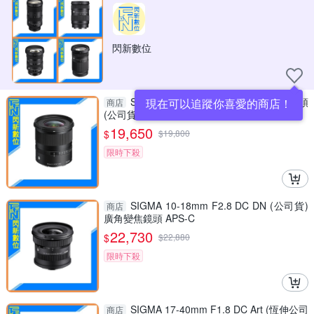
閃新數位
SIGMA 12mm F1.4 DC 超廣角定焦鏡頭
現在可以追蹤你喜愛的商店！
商店
(公司貨)大光圈 APS-C 適風景 星空攝影
19,650
$
$
19,800
限時下殺
SIGMA 10-18mm F2.8 DC DN (公司貨)
商店
廣角變焦鏡頭 APS-C
22,730
$
$
22,880
限時下殺
SIGMA 17-40mm F1.8 DC Art (恆伸公司
商店