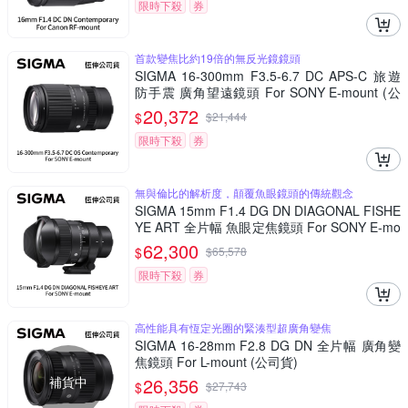
限時下殺
券
首款變焦比約19倍的無反光鏡鏡頭
SIGMA 16-300mm F3.5-6.7 DC APS-C 旅遊
防手震 廣角望遠鏡頭 For SONY E-mount (公
司貨)
20,372
$
$
21,444
限時下殺
券
無與倫比的解析度，顛覆魚眼鏡頭的傳統觀念
SIGMA 15mm F1.4 DG DN DIAGONAL FISHE
YE ART 全片幅 魚眼定焦鏡頭 For SONY E-mo
unt (公司貨)
62,300
$
$
65,578
限時下殺
券
高性能具有恆定光圈的緊湊型超廣角變焦
SIGMA 16-28mm F2.8 DG DN 全片幅 廣角變
焦鏡頭 For L-mount (公司貨)
補貨中
26,356
$
$
27,743