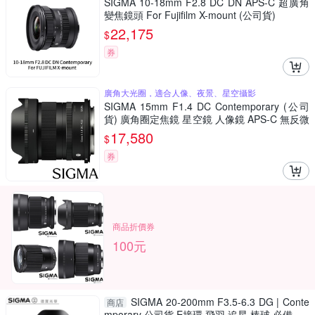
SIGMA 10-18mm F2.8 DC DN APS-C 超廣角
變焦鏡頭 For Fujifilm X-mount (公司貨)
22,175
$
券
廣角大光圈，適合人像、夜景、星空攝影
SIGMA 15mm F1.4 DC Contemporary (公司
貨) 廣角圈定焦鏡 星空鏡 人像鏡 APS-C 無反微
單眼專用鏡頭
17,580
$
券
商品折價券
100元
SIGMA 20-200mm F3.5-6.3 DG | Conte
商店
mporary 公司貨 E接環 飛羽 追星 棒球 必備