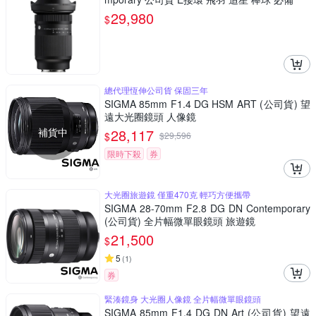
29,980
$
總代理恆伸公司貨 保固三年
SIGMA 85mm F1.4 DG HSM ART (公司貨) 望
遠大光圈鏡頭 人像鏡
補貨中
28,117
$
$
29,596
限時下殺
券
大光圈旅遊鏡 僅重470克 輕巧方便攜帶
SIGMA 28-70mm F2.8 DG DN Contemporary
(公司貨) 全片幅微單眼鏡頭 旅遊鏡
21,500
$
5
(
1
)
券
緊湊鏡身 大光圈人像鏡 全片幅微單眼鏡頭
SIGMA 85mm F1.4 DG DN Art (公司貨) 望遠