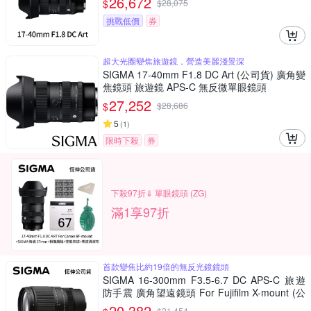
26,672
$
$
28,075
挑戰低價
券
超大光圈變焦旅遊鏡，營造美麗淺景深
SIGMA 17-40mm F1.8 DC Art (公司貨) 廣角變
焦鏡頭 旅遊鏡 APS-C 無反微單眼鏡頭
27,252
$
$
28,686
5
(
1
)
限時下殺
券
下殺97折⇓ 單眼鏡頭 (ZG)
滿1享97折
首款變焦比約19倍的無反光鏡鏡頭
SIGMA 16-300mm F3.5-6.7 DC APS-C 旅遊
防手震 廣角望遠鏡頭 For Fujifilm X-mount (公
司貨)
20,382
$
21,454