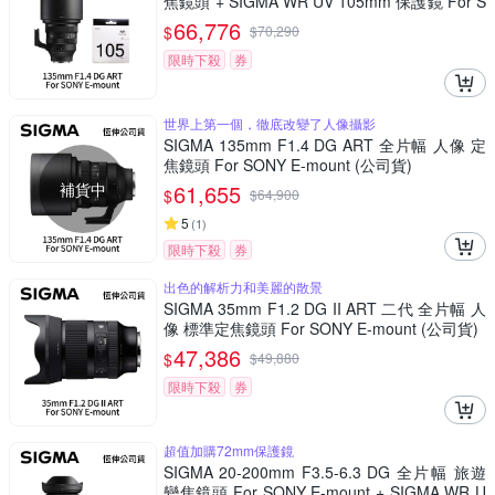
焦鏡頭 + SIGMA WR UV 105mm 保護鏡 For S
ONY E-mount (公司貨)
66,776
$
$
70,290
限時下殺
券
世界上第一個，徹底改變了人像攝影
SIGMA 135mm F1.4 DG ART 全片幅 人像 定
焦鏡頭 For SONY E-mount (公司貨)
補貨中
61,655
$
$
64,900
5
(
1
)
限時下殺
券
出色的解析力和美麗的散景
SIGMA 35mm F1.2 DG II ART 二代 全片幅 人
像 標準定焦鏡頭 For SONY E-mount (公司貨)
47,386
$
$
49,880
限時下殺
券
超值加購72mm保護鏡
SIGMA 20-200mm F3.5-6.3 DG 全片幅 旅遊
變焦鏡頭 For SONY E-mount + SIGMA WR U