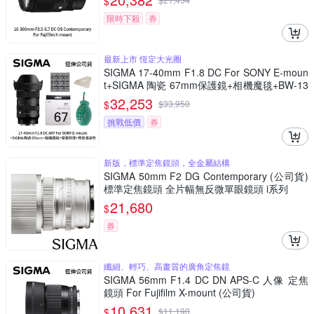
$
限時下殺
券
最新上市 恆定大光圈
SIGMA 17-40mm F1.8 DC For SONY E-moun
t+SIGMA 陶瓷 67mm保護鏡+相機魔毯+BW-13
0吹球+3030麂皮清潔布 (公司貨)
32,253
$
$
33,950
挑戰低價
券
新版，標準定焦鏡頭，全金屬結構
SIGMA 50mm F2 DG Contemporary (公司貨)
標準定焦鏡頭 全片幅無反微單眼鏡頭 i系列
21,680
$
券
纖細、輕巧、高畫質的廣角定焦鏡
SIGMA 56mm F1.4 DC DN APS-C 人像 定焦
鏡頭 For Fujifilm X-mount (公司貨)
10,631
$
$
11,190