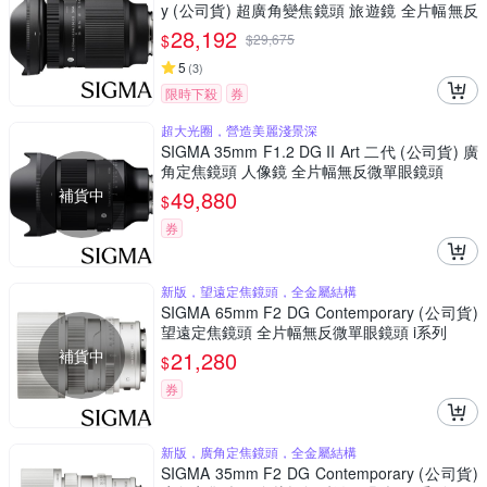
y (公司貨) 超廣角變焦鏡頭 旅遊鏡 全片幅無反
微單眼鏡頭
28,192
$
$
29,675
5
(
3
)
限時下殺
券
超大光圈，營造美麗淺景深
SIGMA 35mm F1.2 DG II Art 二代 (公司貨) 廣
角定焦鏡頭 人像鏡 全片幅無反微單眼鏡頭
補貨中
49,880
$
券
新版，望遠定焦鏡頭，全金屬結構
SIGMA 65mm F2 DG Contemporary (公司貨)
望遠定焦鏡頭 全片幅無反微單眼鏡頭 i系列
補貨中
21,280
$
券
新版，廣角定焦鏡頭，全金屬結構
SIGMA 35mm F2 DG Contemporary (公司貨)