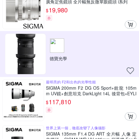
廣角定焦鏡頭 全片幅無反微單眼鏡頭 i系列
19,980
$
券
德寶光學
最明亮的 F2和出色的光學性能
SIGMA 200mm F2 DG OS Sport+銳龍 105m
m UV鏡+創意坦克 DarkLight 14L 後背包+EYLI
N EY-15清潔組 For SONY E-mount (公司貨)
117,810
$
券
世界上第一個，徹底改變了人像攝影
SIGMA 135mm F1.4 DG ART 全片幅 人像 定