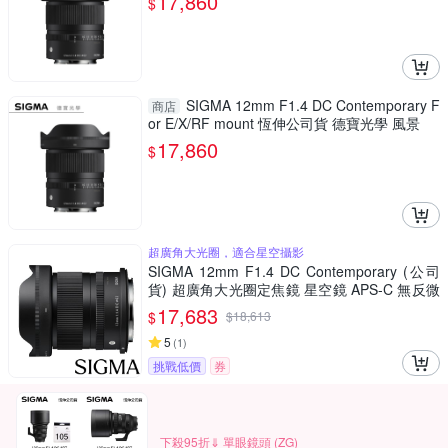
17,860
$
SIGMA 12mm F1.4 DC Contemporary F
商店
or E/X/RF mount 恆伸公司貨 德寶光學 風景
17,860
$
超廣角大光圈，適合星空攝影
SIGMA 12mm F1.4 DC Contemporary (公司
貨) 超廣角大光圈定焦鏡 星空鏡 APS-C 無反微
單眼專用鏡頭
17,683
$
$
18,613
5
(
1
)
挑戰低價
券
下殺95折⇓ 單眼鏡頭 (ZG)