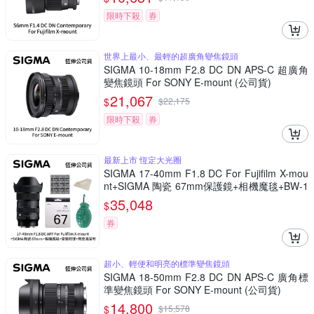
限時下殺
券
世界上最小、最輕的超廣角變焦鏡頭
SIGMA 10-18mm F2.8 DC DN APS-C 超廣角
變焦鏡頭 For SONY E-mount (公司貨)
21,067
$
$
22,175
限時下殺
券
最新上市 恆定大光圈
SIGMA 17-40mm F1.8 DC For Fujifilm X-mou
nt+SIGMA 陶瓷 67mm保護鏡+相機魔毯+BW-1
30吹球+3030麂皮清潔布 (公司貨)
35,048
$
券
超小、輕便和明亮的標準變焦鏡頭
SIGMA 18-50mm F2.8 DC DN APS-C 廣角標
準變焦鏡頭 For SONY E-mount (公司貨)
14,800
$
$
15,578