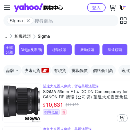
Yahoo購物中心
登入
Sigma
相機鏡頭
Sigma
全部
DN(無反專用)
標準鏡頭
廣角鏡頭
望遠鏡頭
分類
品牌
快速到貨
有現貨
挑戰低價
價格低到高
適用
望遠大光圈人像鏡，營造美麗淺景深
SIGMA 56mm F1.4 DC DN Contemporary for
CANON RF 接環 (公司貨) 望遠大光圈定焦鏡
人像鏡 APS-C 無反微單眼專用鏡頭
10,631
$
$
11,190
挑戰低價
券
廣角大光圈人像鏡，美麗淺景深