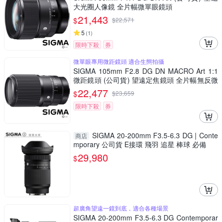
大光圈人像鏡 全片幅微單眼鏡頭
21,443
$
$
22,571
5
(
1
)
限時下殺
券
微單眼專用微距鏡頭 適合生態拍攝
SIGMA 105mm F2.8 DG DN MACRO Art 1:1
微距鏡頭 (公司貨) 望遠定焦鏡頭 全片幅無反微
單眼鏡頭
22,477
$
$
23,659
限時下殺
券
SIGMA 20-200mm F3.5-6.3 DG | Conte
商店
mporary 公司貨 E接環 飛羽 追星 棒球 必備
29,980
$
超廣角望遠一鏡到底，適合各種場景
SIGMA 20-200mm F3.5-6.3 DG Contemporar