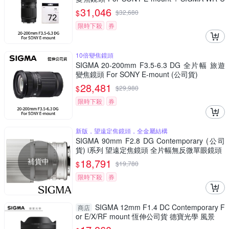
V 72mm 最頂級保護鏡 (公司貨)
31,046
$
$
32,680
限時下殺
券
10倍變焦鏡頭
SIGMA 20-200mm F3.5-6.3 DG 全片幅 旅遊
變焦鏡頭 For SONY E-mount (公司貨)
28,481
$
$
29,980
限時下殺
券
新版，望遠定焦鏡頭，全金屬結構
SIGMA 90mm F2.8 DG Contemporary (公司
貨) i系列 望遠定焦鏡頭 全片幅無反微單眼鏡頭
補貨中
18,791
$
$
19,780
限時下殺
券
SIGMA 12mm F1.4 DC Contemporary F
商店
or E/X/RF mount 恆伸公司貨 德寶光學 風景