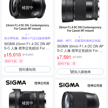
補貨中
高光學性能，體積小巧足以隨身攜帶
纖細、輕巧、高畫質的廣角定焦鏡
SIGMA 23mm F1.4 DC DN AP
SIGMA 30mm F1.4 DC DN AP
S-C 人像 標準定焦鏡頭 For Ca
S-C 人像 標準定焦鏡頭 For Ca
non RF-mount (公司貨)
15,010
$15,800
non RF-mount (公司貨)
$
7,591
$7,990
$
限時下殺
券
限時下殺
券
貨到通知我
加入購物車
補貨中