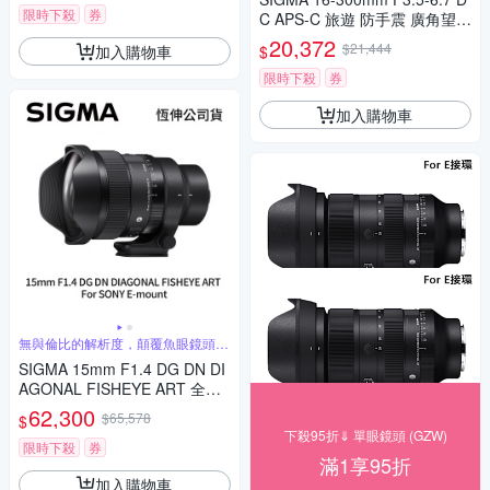
限時下殺
券
C APS-C 旅遊 防手震 廣角望遠
鏡頭 For SONY E-mount (公司
20,372
$21,444
加入購物車
$
貨)
限時下殺
券
加入購物車
無與倫比的解析度，顛覆魚眼鏡頭的
傳統觀念
SIGMA 15mm F1.4 DG DN DI
AGONAL FISHEYE ART 全片
幅 魚眼定焦鏡頭 For SONY E-
62,300
$65,578
$
mount (公司貨)
下殺95折⇓ 單眼鏡頭 (GZW)
限時下殺
券
滿1享95折
加入購物車