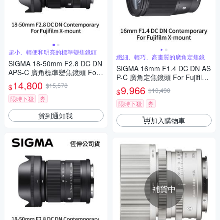
超小、輕便和明亮的標準變焦鏡頭
纖細、輕巧、高畫質的廣角定焦鏡
SIGMA 18-50mm F2.8 DC DN
SIGMA 16mm F1.4 DC DN AS
APS-C 廣角標準變焦鏡頭 For
P-C 廣角定焦鏡頭 For Fujifilm
Fujifilm X-mount (公司貨)
14,800
$15,578
X-mount (公司貨)
$
9,966
$10,490
$
限時下殺
券
限時下殺
券
貨到通知我
加入購物車
補貨中