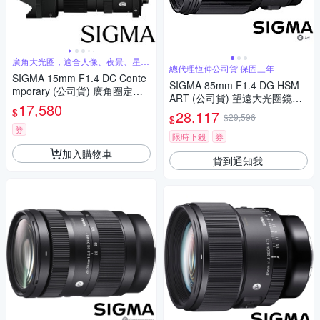
廣角大光圈，適合人像、夜景、星空
總代理恆伸公司貨 保固三年
攝影
SIGMA 15mm F1.4 DC Conte
SIGMA 85mm F1.4 DG HSM
mporary (公司貨) 廣角圈定焦
ART (公司貨) 望遠大光圈鏡頭
鏡 星空鏡 人像鏡 APS-C 無反
17,580
人像鏡
$
28,117
微單眼專用鏡頭
$29,596
$
券
限時下殺
券
加入購物車
貨到通知我