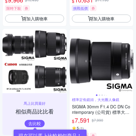
$
$
單眼專用鏡頭
微單眼專用鏡頭
限時下殺
券
挑戰低價
券
加入購物車
加入購物車
標準定焦鏡頭，大光圈人像鏡
馬上比買最好
SIGMA 30mm F1.4 DC DN Co
相似商品比比看
ntemporary (公司貨) 標準大光
圈定焦鏡頭 人像鏡 APS-C 無反
7,591
$7,990
$
微單眼專用鏡頭
去比較
5
(
1
)
限時下殺
券