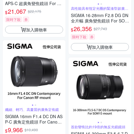
APS-C 超廣角變焦鏡頭 For Ca
non RF-mount (公司貨)
高性能具有恆定光圈的緊湊型超廣角
21,067
$22,175
$
變焦
SIGMA 16-28mm F2.8 DG DN
限時下殺
券
全片幅 廣角變焦鏡頭 For SON
Y E-mount (公司貨)
26,356
$27,743
加入購物車
$
限時下殺
券
加入購物車
纖細、輕巧、高畫質的廣角定焦鏡
SIGMA 16mm F1.4 DC DN AS
P-C 廣角定焦鏡頭 For Canon
RF-mount (公司貨)
首款變焦比約19倍的無反光鏡鏡頭
9,966
$10,490
$
SIGMA 16-300mm F3.5-6.7 D