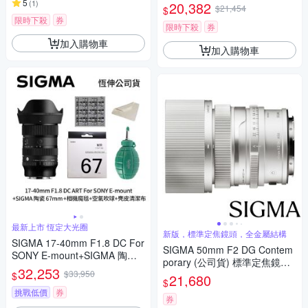
鏡頭 For Fujifilm X-mount (公
5
(
1
)
20,382
$21,454
$
司貨)
限時下殺
券
限時下殺
券
加入購物車
加入購物車
最新上市 恆定大光圈
新版，標準定焦鏡頭，全金屬結構
SIGMA 17-40mm F1.8 DC For
SIGMA 50mm F2 DG Contem
SONY E-mount+SIGMA 陶瓷 6
porary (公司貨) 標準定焦鏡頭
7mm保護鏡+相機魔毯+BW-13
32,253
$33,950
全片幅無反微單眼鏡頭 i系列
$
21,680
0吹球+3030麂皮清潔布 (公司
$
貨)
挑戰低價
券
券