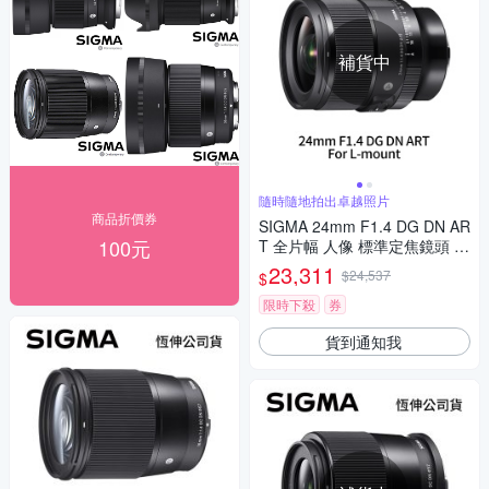
補貨中
隨時隨地拍出卓越照片
商品折價券
SIGMA 24mm F1.4 DG DN AR
100元
T 全片幅 人像 標準定焦鏡頭 F
or L-mount (公司貨)
23,311
$24,537
$
限時下殺
券
貨到通知我