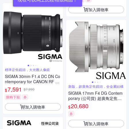
加入購物車
標準定焦鏡頭，大光圈人像鏡
SIGMA 30mm F1.4 DC DN Co
ntemporary for CANON RF 接
環 (公司貨) 標準大光圈定焦鏡
新版，超廣角定焦鏡頭，全金屬結構
7,591
$7,990
$
人像鏡 APS-C 無反微單眼專用
SIGMA 17mm F4 DG Contem
鏡頭
限時下殺
券
porary (公司貨) 超廣角定焦鏡 i
系列 全片幅微單眼鏡頭
20,680
加入購物車
$
券
加入購物車