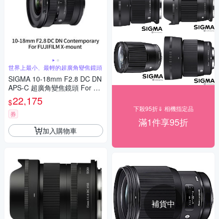
世界上最小、最輕的超廣角變焦鏡頭
SIGMA 10-18mm F2.8 DC DN
APS-C 超廣角變焦鏡頭 For Fuj
ifilm X-mount (公司貨)
22,175
$
下殺95折⇓ 相機指定品
券
滿1件享95折
加入購物車
補貨中