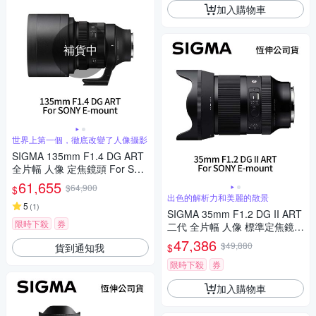
加入購物車
補貨中
世界上第一個，徹底改變了人像攝影
SIGMA 135mm F1.4 DG ART
全片幅 人像 定焦鏡頭 For SON
Y E-mount (公司貨)
61,655
$64,900
$
出色的解析力和美麗的散景
5
(
1
)
SIGMA 35mm F1.2 DG II ART
限時下殺
券
二代 全片幅 人像 標準定焦鏡頭
For SONY E-mount (公司貨)
47,386
$49,880
貨到通知我
$
限時下殺
券
加入購物車