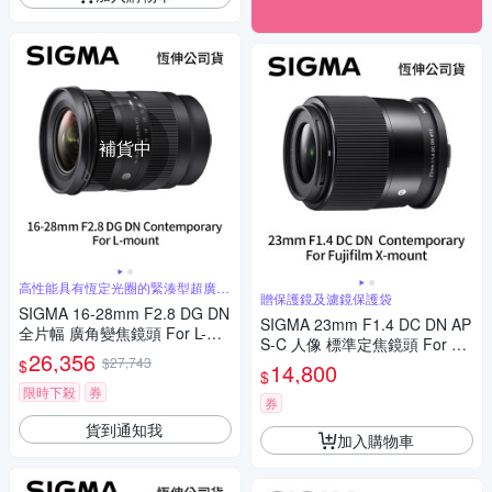
補貨中
高性能具有恆定光圈的緊湊型超廣角
贈保護鏡及濾鏡保護袋
變焦
SIGMA 16-28mm F2.8 DG DN
SIGMA 23mm F1.4 DC DN AP
全片幅 廣角變焦鏡頭 For L-mo
S-C 人像 標準定焦鏡頭 For Fuj
unt (公司貨)
26,356
$27,743
ifilm X-mount (公司貨)
$
14,800
$
限時下殺
券
券
貨到通知我
加入購物車