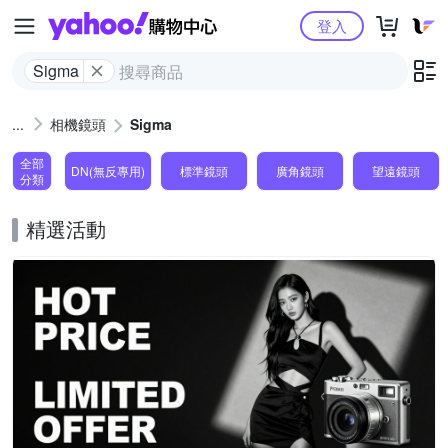
Yahoo購物中心
登入
Sigma
相機鏡頭
Sigma
全部
DN(無反專用)
標準鏡頭
廣角鏡頭
望遠鏡頭
分類
精選活動