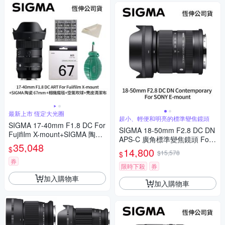
最新上市 恆定大光圈
超小、輕便和明亮的標準變焦鏡頭
SIGMA 17-40mm F1.8 DC For
SIGMA 18-50mm F2.8 DC DN
Fujifilm X-mount+SIGMA 陶瓷
APS-C 廣角標準變焦鏡頭 For
67mm保護鏡+相機魔毯+BW-1
35,048
SONY E-mount (公司貨)
$
14,800
30吹球+3030麂皮清潔布 (公司
$15,578
$
貨)
券
限時下殺
券
加入購物車
加入購物車