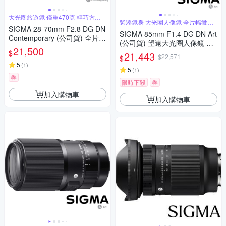
大光圈旅遊鏡 僅重470克 輕巧方便
緊湊鏡身 大光圈人像鏡 全片幅微單
攜帶
SIGMA 28-70mm F2.8 DG DN
眼鏡頭
SIGMA 85mm F1.4 DG DN Art
Contemporary (公司貨) 全片幅
(公司貨) 望遠大光圈人像鏡 全
微單眼鏡頭 旅遊鏡
21,500
片幅微單眼鏡頭
$
21,443
$22,571
$
5
(
1
)
5
(
1
)
券
限時下殺
券
加入購物車
加入購物車