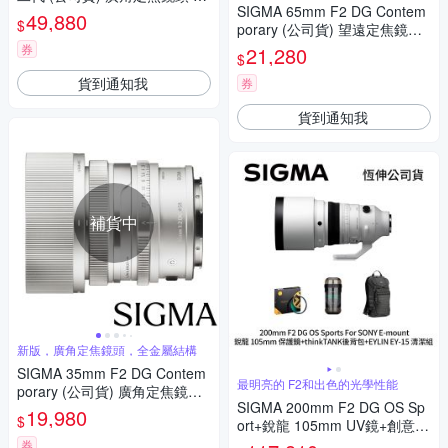
SIGMA 65mm F2 DG Contem
像鏡 全片幅無反微單眼鏡頭
49,880
$
porary (公司貨) 望遠定焦鏡頭
全片幅無反微單眼鏡頭 i系列
券
21,280
$
貨到通知我
券
貨到通知我
補貨中
新版，廣角定焦鏡頭，全金屬結構
SIGMA 35mm F2 DG Contem
最明亮的 F2和出色的光學性能
porary (公司貨) 廣角定焦鏡頭
SIGMA 200mm F2 DG OS Sp
全片幅無反微單眼鏡頭 i系列
19,980
$
ort+銳龍 105mm UV鏡+創意坦
克 DarkLight 14L 後背包+EYLI
券