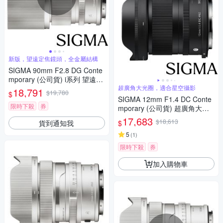
新版，望遠定焦鏡頭，全金屬結構
SIGMA 90mm F2.8 DG Conte
mporary (公司貨) i系列 望遠定
焦鏡頭 全片幅無反微單眼鏡頭
超廣角大光圈，適合星空攝影
18,791
$19,780
$
SIGMA 12mm F1.4 DC Conte
限時下殺
券
mporary (公司貨) 超廣角大光
圈定焦鏡 星空鏡 APS-C 無反微
17,683
$18,613
貨到通知我
$
單眼專用鏡頭
5
(
1
)
限時下殺
券
加入購物車