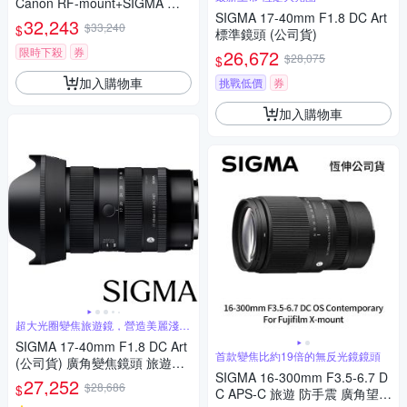
Canon RF-mount+SIGMA 陶
SIGMA 17-40mm F1.8 DC Art
瓷 67mm保護鏡+相機魔毯+BW
32,243
$33,240
$
標準鏡頭 (公司貨)
-130吹球+麂皮清潔布(公司貨)
限時下殺
券
26,672
$28,075
$
加入購物車
挑戰低價
券
加入購物車
超大光圈變焦旅遊鏡，營造美麗淺景
深
SIGMA 17-40mm F1.8 DC Art
首款變焦比約19倍的無反光鏡鏡頭
(公司貨) 廣角變焦鏡頭 旅遊鏡
SIGMA 16-300mm F3.5-6.7 D
APS-C 無反微單眼鏡頭
27,252
$28,686
$
C APS-C 旅遊 防手震 廣角望遠