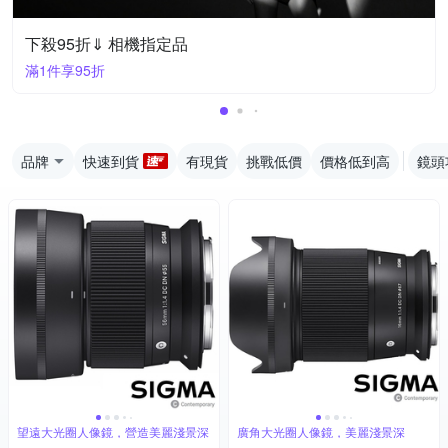
下殺95折⇓ 相機指定品
滿1件享95折
品牌
快速到貨
有現貨
挑戰低價
價格低到高
鏡頭
望遠大光圈人像鏡，營造美麗淺景深
廣角大光圈人像鏡，美麗淺景深