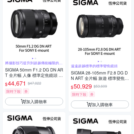
將攝影技巧提升到超越傳統極限的水
遠遠超越標準的標準變焦鏡頭
準
SIGMA 50mm F1.2 DG DN AR
SIGMA 28-105mm F2.8 DG D
T 全片幅 人像 標準定焦鏡頭 F
N ART 全片幅 旅遊 標準變焦鏡
or SONY E-mount (公司貨)
44,671
$47,022
頭 For SONY E-mount (公司
$
50,929
$53,609
$
貨)
限時下殺
券
限時下殺
券
加入購物車
加入購物車