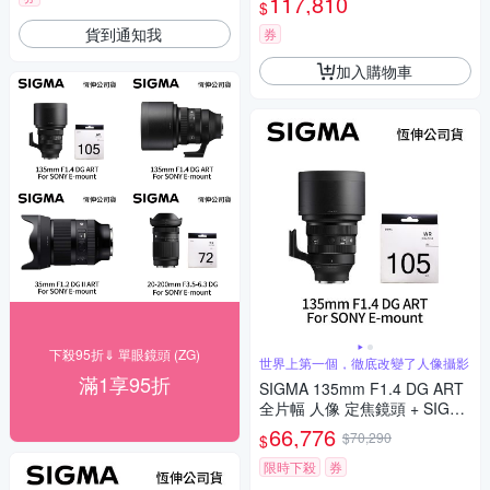
117,810
$
N EY-15清潔組 For SONY E-m
貨到通知我
ount (公司貨)
券
加入購物車
下殺95折⇓ 單眼鏡頭 (ZG)
世界上第一個，徹底改變了人像攝影
滿1享95折
SIGMA 135mm F1.4 DG ART
全片幅 人像 定焦鏡頭 + SIGM
A WR UV 105mm 保護鏡 For
66,776
$70,290
$
SONY E-mount (公司貨)
限時下殺
券