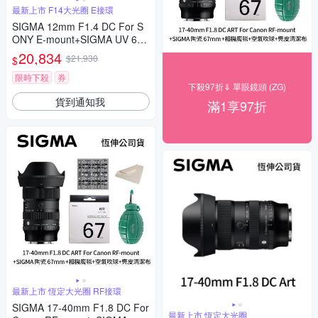
最新上市 F14大光圈 E接環
SIGMA 12mm F1.4 DC For S
ONY E-mount+SIGMA UV 62
mm保護鏡+相機魔毯 (公司貨)
20,834
$21,930
$
限時下殺
券
下殺97折⇓ 單眼鏡頭 (ZG)
貨到通知我
滿1享97折
最新上市 恆定大光圈 RF接環
SIGMA 17-40mm F1.8 DC For
最新上市 恆定大光圈