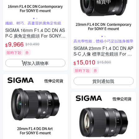
補貨中
纖細、輕巧、高畫質的廣角定焦鏡
SIGMA 16mm F1.4 DC DN AS
P-C 廣角定焦鏡頭 For SONY E
-mount (公司貨)
高光學性能，體積小巧足以隨身攜帶
9,966
$10,490
$
SIGMA 23mm F1.4 DC DN AP
限時下殺
券
S-C 人像 標準定焦鏡頭 For SO
NY E-mount (公司貨)
15,010
$15,800
加入購物車
$
限時下殺
券
貨到通知我