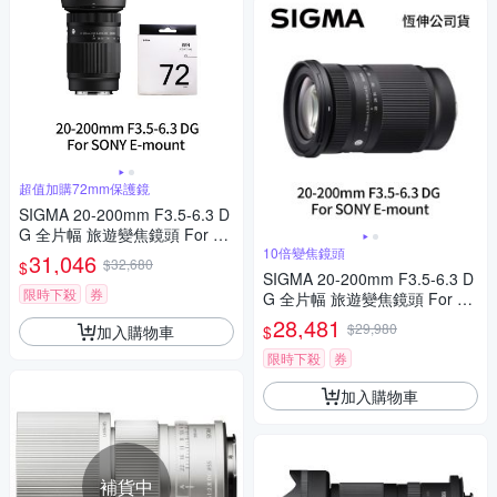
超值加購72mm保護鏡
SIGMA 20-200mm F3.5-6.3 D
G 全片幅 旅遊變焦鏡頭 For S
ONY E-mount + SIGMA WR U
10倍變焦鏡頭
31,046
$32,680
$
V 72mm 最頂級保護鏡 (公司
SIGMA 20-200mm F3.5-6.3 D
貨)
限時下殺
券
G 全片幅 旅遊變焦鏡頭 For S
ONY E-mount (公司貨)
28,481
$29,980
加入購物車
$
限時下殺
券
加入購物車
補貨中