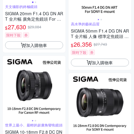
天文攝影的終極鏡頭
SIGMA 20mm F1.4 DG DN AR
T 全片幅 廣角定焦鏡頭 For SO
NY E-mount (公司貨)
高水準的藝術品質
27,630
$29,084
$
SIGMA 50mm F1.4 DG DN AR
限時下殺
券
T 全片幅 人像 標準定焦鏡頭 F
or SONY E-mount (公司貨)
26,356
$27,743
加入購物車
$
限時下殺
券
加入購物車
世界上最小、最輕的超廣角變焦鏡頭
SIGMA 10-18mm F2.8 DC DN