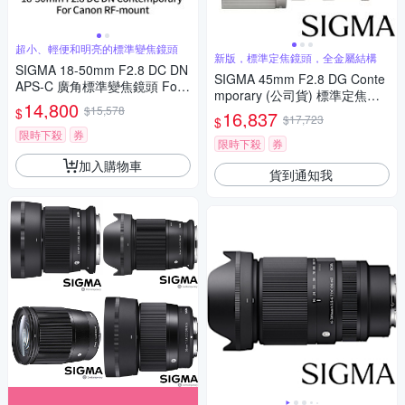
超小、輕便和明亮的標準變焦鏡頭
新版，標準定焦鏡頭，全金屬結構
SIGMA 18-50mm F2.8 DC DN
SIGMA 45mm F2.8 DG Conte
APS-C 廣角標準變焦鏡頭 For
mporary (公司貨) 標準定焦鏡
Canon RF-mount (公司貨)
14,800
$15,578
頭 全片幅無反微單眼鏡頭 i系列
$
16,837
$17,723
$
限時下殺
券
限時下殺
券
加入購物車
貨到通知我