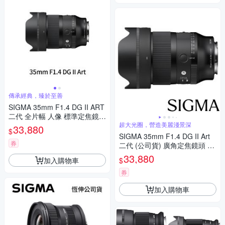
傳承經典，臻於至善
SIGMA 35mm F1.4 DG II ART
二代 全片幅 人像 標準定焦鏡頭
(公司貨)
超大光圈，營造美麗淺景深
33,880
$
SIGMA 35mm F1.4 DG II Art
券
二代 (公司貨) 廣角定焦鏡頭 人
像鏡 全片幅無反微單眼鏡頭
33,880
加入購物車
$
券
加入購物車