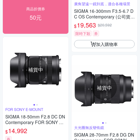
廣角望遠一鏡到底，適合各種場景
商品折價券
SIGMA 16-300mm F3.5-6.7 D
50元
C OS Contemporary (公司貨)
廣角變焦鏡頭 旅遊鏡 APS-C 無
19,563
$20,592
$
反微單眼鏡頭
限時下殺
券
加入購物車
補貨中
補貨中
FOR SONY E-MOUNT
SIGMA 18-50mm F2.8 DC DN
Contemporary FOR SONY 公
司貨
大光圈無反變焦鏡
14,992
$
SIGMA 28-70mm F2.8 DG DN
券