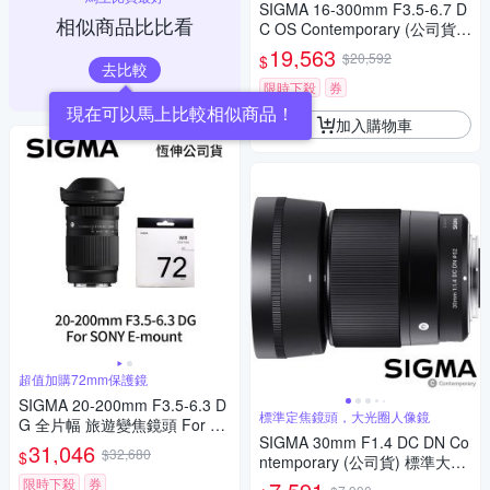
SIGMA 16-300mm F3.5-6.7 D
相似商品比比看
C OS Contemporary (公司貨)
廣角變焦鏡頭 旅遊鏡 APS-C 無
19,563
$20,592
$
反微單眼鏡頭
去比較
限時下殺
券
現在可以馬上比較相似商品！
加入購物車
超值加購72mm保護鏡
SIGMA 20-200mm F3.5-6.3 D
標準定焦鏡頭，大光圈人像鏡
G 全片幅 旅遊變焦鏡頭 For S
SIGMA 30mm F1.4 DC DN Co
ONY E-mount + SIGMA WR U
31,046
$32,680
$
ntemporary (公司貨) 標準大光
V 72mm 最頂級保護鏡 (公司
圈定焦鏡頭 人像鏡 APS-C 無反
貨)
限時下殺
券