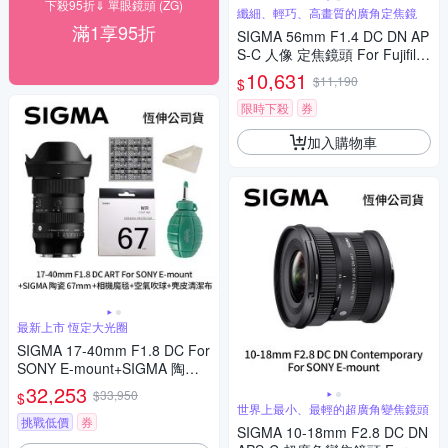
下殺95折⇓ 單眼鏡頭 (ZG)
纖細、輕巧、高畫質的廣角定焦鏡
滿1享95折
SIGMA 56mm F1.4 DC DN AP
S-C 人像 定焦鏡頭 For Fujifilm
X-mount (公司貨)
10,631
$11,190
$
限時下殺
券
加入購物車
最新上市 恆定大光圈
SIGMA 17-40mm F1.8 DC For
SONY E-mount+SIGMA 陶瓷 6
7mm保護鏡+相機魔毯+BW-13
32,253
$33,950
$
0吹球+3030麂皮清潔布 (公司
世界上最小、最輕的超廣角變焦鏡頭
貨)
挑戰低價
券
SIGMA 10-18mm F2.8 DC DN