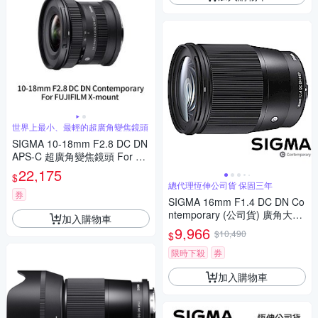
世界上最小、最輕的超廣角變焦鏡頭
SIGMA 10-18mm F2.8 DC DN
APS-C 超廣角變焦鏡頭 For Fuj
ifilm X-mount (公司貨)
22,175
$
總代理恆伸公司貨 保固三年
券
SIGMA 16mm F1.4 DC DN Co
ntemporary (公司貨) 廣角大光
加入購物車
圈定焦鏡 人像鏡 APS-C 無反微
9,966
$10,490
$
單眼專用鏡頭
限時下殺
券
加入購物車