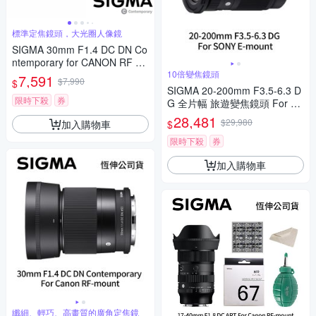
標準定焦鏡頭，大光圈人像鏡
SIGMA 30mm F1.4 DC DN Co
ntemporary for CANON RF 接
環 (公司貨) 標準大光圈定焦鏡
10倍變焦鏡頭
7,591
$7,990
$
人像鏡 APS-C 無反微單眼專用
SIGMA 20-200mm F3.5-6.3 D
鏡頭
限時下殺
券
G 全片幅 旅遊變焦鏡頭 For S
ONY E-mount (公司貨)
28,481
$29,980
加入購物車
$
限時下殺
券
加入購物車
纖細、輕巧、高畫質的廣角定焦鏡