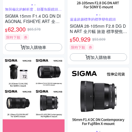
無與倫比的解析度，顛覆魚眼鏡頭的
傳統觀念
SIGMA 15mm F1.4 DG DN DI
遠遠超越標準的標準變焦鏡頭
AGONAL FISHEYE ART 全片
SIGMA 28-105mm F2.8 DG D
幅 魚眼定焦鏡頭 For SONY E-
62,300
$65,578
$
N ART 全片幅 旅遊 標準變焦鏡
mount (公司貨)
頭 For SONY E-mount (公司
限時下殺
券
50,929
$53,609
$
貨)
加入購物車
限時下殺
券
加入購物車