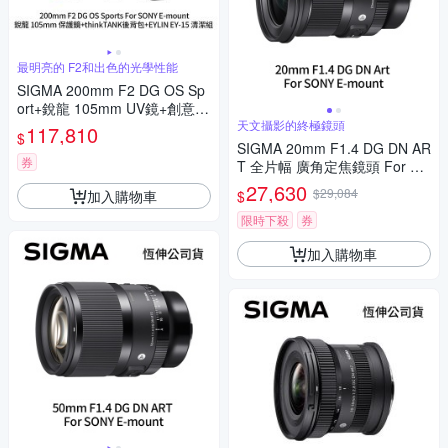
最明亮的 F2和出色的光學性能
SIGMA 200mm F2 DG OS Sp
ort+銳龍 105mm UV鏡+創意坦
克 DarkLight 14L 後背包+EYLI
天文攝影的終極鏡頭
117,810
$
N EY-15清潔組 For SONY E-m
SIGMA 20mm F1.4 DG DN AR
ount (公司貨)
券
T 全片幅 廣角定焦鏡頭 For SO
NY E-mount (公司貨)
27,630
$29,084
加入購物車
$
限時下殺
券
加入購物車