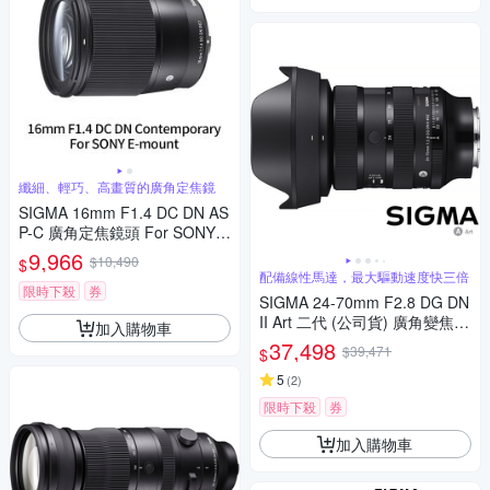
纖細、輕巧、高畫質的廣角定焦鏡
SIGMA 16mm F1.4 DC DN AS
P-C 廣角定焦鏡頭 For SONY E
-mount (公司貨)
9,966
$10,490
$
配備線性馬達，最大驅動速度快三倍
限時下殺
券
SIGMA 24-70mm F2.8 DG DN
II Art 二代 (公司貨) 廣角變焦鏡
加入購物車
頭 全片幅無反微單眼鏡頭 旅遊
37,498
$39,471
$
鏡 大三元
5
(
2
)
限時下殺
券
加入購物車