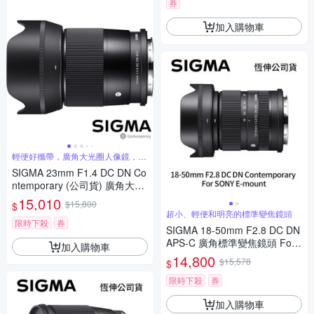
貨)
券
加入購物車
輕便好攜帶，廣角大光圈人像鏡，美
麗淺景深
SIGMA 23mm F1.4 DC DN Co
ntemporary (公司貨) 廣角大光
圈定焦鏡 人像鏡 APS-C 無反微
15,010
$15,800
$
單眼專用鏡頭
超小、輕便和明亮的標準變焦鏡頭
限時下殺
券
SIGMA 18-50mm F2.8 DC DN
APS-C 廣角標準變焦鏡頭 For
加入購物車
SONY E-mount (公司貨)
14,800
$15,578
$
限時下殺
券
加入購物車