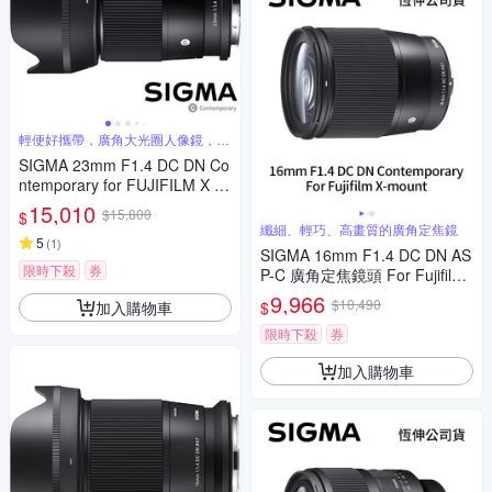
輕便好攜帶，廣角大光圈人像鏡，美
麗淺景深
SIGMA 23mm F1.4 DC DN Co
ntemporary for FUJIFILM X 富
士接環 (公司貨) 廣角大光圈定
15,010
$15,800
$
焦鏡 人像鏡 APS-C 無反微單眼
纖細、輕巧、高畫質的廣角定焦鏡
專用鏡頭
5
(
1
)
SIGMA 16mm F1.4 DC DN AS
限時下殺
券
P-C 廣角定焦鏡頭 For Fujifilm
X-mount (公司貨)
9,966
$10,490
加入購物車
$
限時下殺
券
加入購物車