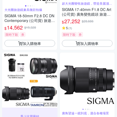
超大光圈變焦旅遊鏡，營造美麗淺景
深
SIGMA 17-40mm F1.8 DC Art
大光圈旅遊鏡兼具微距拍攝
(公司貨) 廣角變焦鏡頭 旅遊鏡
SIGMA 18-50mm F2.8 DC DN
APS-C 無反微單眼鏡頭
27,252
Contemporary (公司貨) 旅遊鏡
$28,686
$
APS-C 無反微單眼專用鏡頭
14,562
$15,328
$
5
(
1
)
限時下殺
券
限時下殺
券
加入購物車
加入購物車
廣角望遠一鏡到底，適合各種場景
馬上比買最好