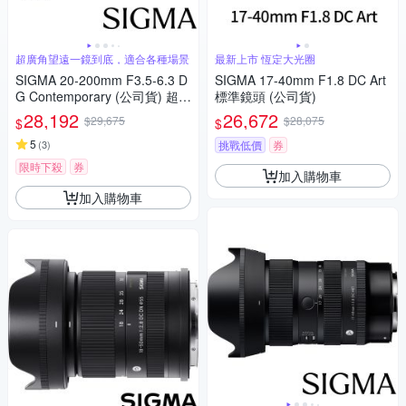
超廣角望遠一鏡到底，適合各種場景
最新上市 恆定大光圈
SIGMA 20-200mm F3.5-6.3 D
SIGMA 17-40mm F1.8 DC Art
G Contemporary (公司貨) 超廣
標準鏡頭 (公司貨)
角變焦鏡頭 旅遊鏡 全片幅無反
28,192
26,672
$29,675
$28,075
$
$
微單眼鏡頭
5
(
3
)
挑戰低價
券
限時下殺
券
加入購物車
加入購物車