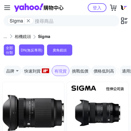
Yahoo購物中心
登入
Sigma
相機鏡頭
Sigma
全部
DN(無反專用)
廣角鏡頭
分類
品牌
快速到貨
有現貨
挑戰低價
價格低到高
適用