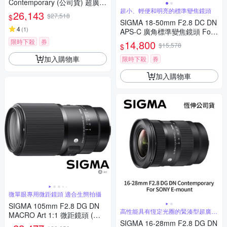
Contemporary (公司貨) 超廣角
大光圈變焦鏡 全片幅微單眼鏡
超小、輕便和明亮的標準變焦鏡頭
26,143
$27,518
$
頭
SIGMA 18-50mm F2.8 DC DN
4
(
1
)
APS-C 廣角標準變焦鏡頭 For
Canon RF-mount (公司貨)
限時下殺
券
14,800
$15,578
$
加入購物車
限時下殺
券
加入購物車
微單眼專用微距鏡頭 適合生態拍攝
SIGMA 105mm F2.8 DG DN
高性能具有恆定光圈的緊湊型超廣角
MACRO Art 1:1 微距鏡頭 (公
變焦
SIGMA 16-28mm F2.8 DG DN
司貨) 望遠定焦鏡頭 全片幅無