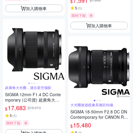
7,591
$7,990
$
微單眼專用鏡頭
加入購物車
5
(
1
)
限時下殺
券
加入購物車
超廣角大光圈，適合星空攝影
SIGMA 12mm F1.4 DC Conte
mporary (公司貨) 超廣角大光
圈定焦鏡 星空鏡 APS-C 無反微
大光圈旅遊鏡兼具微距拍攝
17,683
$18,613
$
單眼專用鏡頭
SIGMA 18-50mm F2.8 DC DN
5
(
1
)
Contemporary for CANON RF
接環 (公司貨) 旅遊鏡 APS-C 無
限時下殺
券
15,480
$
反微單眼專用鏡頭
加入購物車
5
(
4
)