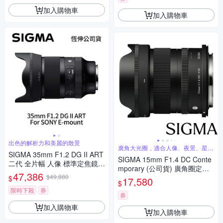
加入購物車
加入購物車
出色的解析力和美麗的散景
廣角大光圈，適合人像、夜景、星空
SIGMA 35mm F1.2 DG II ART
攝影
SIGMA 15mm F1.4 DC Conte
二代 全片幅 人像 標準定焦鏡頭
mporary (公司貨) 廣角圈定焦
For SONY E-mount (公司貨)
47,386
$49,880
鏡 星空鏡 人像鏡 APS-C 無反
$
17,580
$
微單眼專用鏡頭
限時下殺
券
券
加入購物車
加入購物車