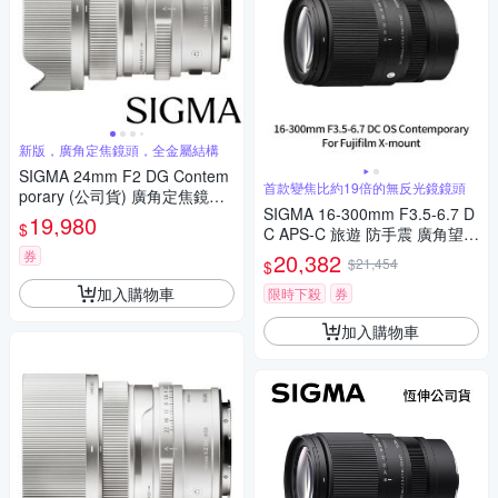
新版，廣角定焦鏡頭，全金屬結構
SIGMA 24mm F2 DG Contem
首款變焦比約19倍的無反光鏡鏡頭
porary (公司貨) 廣角定焦鏡頭
SIGMA 16-300mm F3.5-6.7 D
全片幅無反微單眼鏡頭 i系列
19,980
$
C APS-C 旅遊 防手震 廣角望遠
鏡頭 For Fujifilm X-mount (公
券
20,382
$21,454
$
司貨)
加入購物車
限時下殺
券
加入購物車