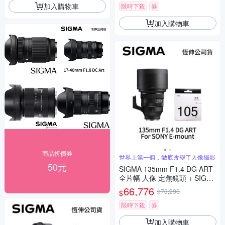
加入購物車
限時下殺
券
加入購物車
商品折價券
世界上第一個，徹底改變了人像攝影
50元
SIGMA 135mm F1.4 DG ART
全片幅 人像 定焦鏡頭 + SIGM
A WR UV 105mm 保護鏡 For
66,776
$70,290
$
SONY E-mount (公司貨)
限時下殺
券
加入購物車