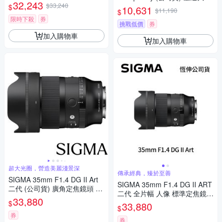
瓷 67mm保護鏡+相機魔毯+BW
32,243
$33,240
圈定焦鏡頭 人像鏡 APS-C 無反
$
10,631
-130吹球+麂皮清潔布(公司貨)
$11,190
$
微單眼專用鏡頭
限時下殺
券
挑戰低價
券
加入購物車
加入購物車
超大光圈，營造美麗淺景深
傳承經典，臻於至善
SIGMA 35mm F1.4 DG II Art
SIGMA 35mm F1.4 DG II ART
二代 (公司貨) 廣角定焦鏡頭 人
二代 全片幅 人像 標準定焦鏡頭
像鏡 全片幅無反微單眼鏡頭
33,880
(公司貨)
$
33,880
$
券
券