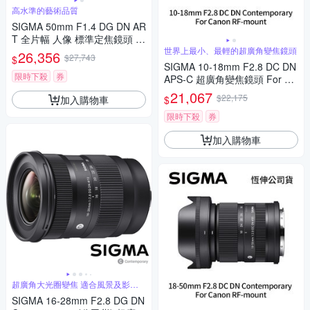
高水準的藝術品質
SIGMA 50mm F1.4 DG DN AR
T 全片幅 人像 標準定焦鏡頭 F
or SONY E-mount (公司貨)
世界上最小、最輕的超廣角變焦鏡頭
26,356
$27,743
$
SIGMA 10-18mm F2.8 DC DN
限時下殺
券
APS-C 超廣角變焦鏡頭 For Ca
non RF-mount (公司貨)
21,067
$22,175
加入購物車
$
限時下殺
券
加入購物車
超廣角大光圈變焦 適合風景及影片
錄製
SIGMA 16-28mm F2.8 DG DN