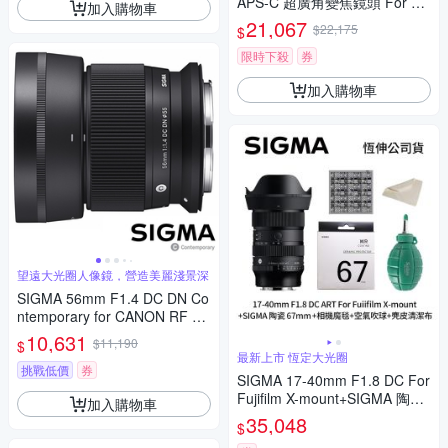
APS-C 超廣角變焦鏡頭 For SO
加入購物車
NY E-mount (公司貨)
21,067
$22,175
$
限時下殺
券
加入購物車
望遠大光圈人像鏡，營造美麗淺景深
SIGMA 56mm F1.4 DC DN Co
ntemporary for CANON RF 接
環 (公司貨) 望遠大光圈定焦鏡
10,631
$11,190
$
人像鏡 APS-C 無反微單眼專用
最新上市 恆定大光圈
鏡頭
挑戰低價
券
SIGMA 17-40mm F1.8 DC For
Fujifilm X-mount+SIGMA 陶瓷
加入購物車
67mm保護鏡+相機魔毯+BW-1
35,048
$
30吹球+3030麂皮清潔布 (公司