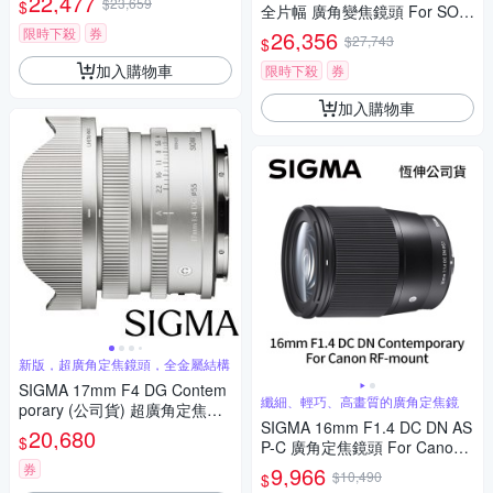
22,477
$23,659
$
全片幅 廣角變焦鏡頭 For SON
反微單眼鏡頭
Y E-mount (公司貨)
限時下殺
券
26,356
$27,743
$
加入購物車
限時下殺
券
加入購物車
新版，超廣角定焦鏡頭，全金屬結構
SIGMA 17mm F4 DG Contem
纖細、輕巧、高畫質的廣角定焦鏡
porary (公司貨) 超廣角定焦鏡 i
SIGMA 16mm F1.4 DC DN AS
系列 全片幅微單眼鏡頭
20,680
$
P-C 廣角定焦鏡頭 For Canon
RF-mount (公司貨)
券
9,966
$10,490
$