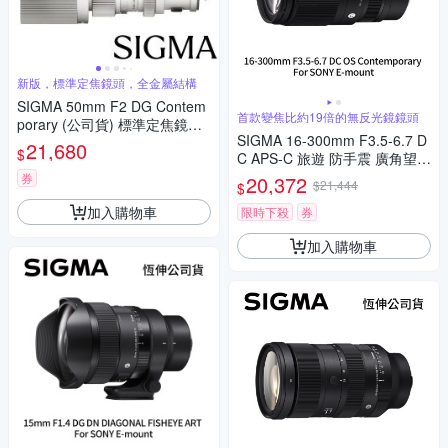
新版，標準定焦鏡頭，全金屬結構
SIGMA 50mm F2 DG Contem
首款變焦比約19倍的無反光鏡鏡頭
porary (公司貨) 標準定焦鏡頭
SIGMA 16-300mm F3.5-6.7 D
全片幅無反微單眼鏡頭 i系列
21,680
$
C APS-C 旅遊 防手震 廣角望遠
鏡頭 For SONY E-mount (公司
券
20,372
$21,444
$
貨)
加入購物車
限時下殺
券
加入購物車