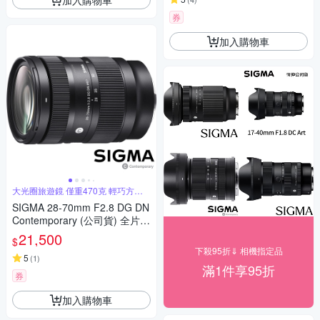
券
加入購物車
大光圈旅遊鏡 僅重470克 輕巧方便
攜帶
SIGMA 28-70mm F2.8 DG DN
Contemporary (公司貨) 全片幅
微單眼鏡頭 旅遊鏡
21,500
$
下殺95折⇓ 相機指定品
5
(
1
)
滿1件享95折
券
加入購物車