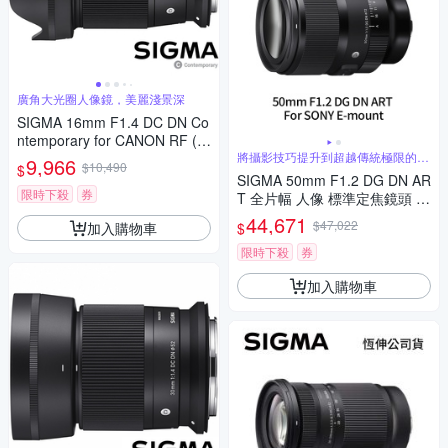
廣角大光圈人像鏡，美麗淺景深
SIGMA 16mm F1.4 DC DN Co
ntemporary for CANON RF (公
司貨) 廣角大光圈定焦鏡 人像
將攝影技巧提升到超越傳統極限的水
9,966
$10,490
$
準
鏡 APS-C 無反微單眼專用鏡頭
SIGMA 50mm F1.2 DG DN AR
限時下殺
券
T 全片幅 人像 標準定焦鏡頭 F
or SONY E-mount (公司貨)
44,671
$47,022
加入購物車
$
限時下殺
券
加入購物車