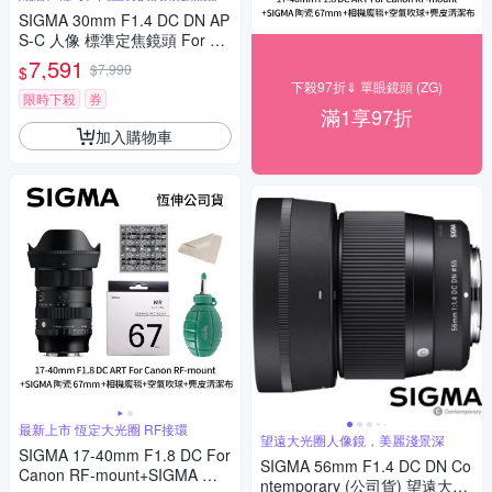
SIGMA 30mm F1.4 DC DN AP
S-C 人像 標準定焦鏡頭 For Ca
non RF-mount (公司貨)
7,591
$7,990
$
下殺97折⇓ 單眼鏡頭 (ZG)
限時下殺
券
滿1享97折
加入購物車
最新上市 恆定大光圈 RF接環
望遠大光圈人像鏡，美麗淺景深
SIGMA 17-40mm F1.8 DC For
SIGMA 56mm F1.4 DC DN Co
Canon RF-mount+SIGMA 陶
ntemporary (公司貨) 望遠大光