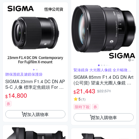
緊湊鏡身 大光圈人像鏡 全片幅微單
眼鏡頭
贈保護鏡及濾鏡保護袋
SIGMA 85mm F1.4 DG DN Art
SIGMA 23mm F1.4 DC DN AP
(公司貨) 望遠大光圈人像鏡 全
S-C 人像 標準定焦鏡頭 For Fuj
片幅微單眼鏡頭
21,443
$22,571
$
ifilm X-mount (公司貨)
14,800
$
5
(
1
)
券
限時下殺
券
加入購物車
加入購物車