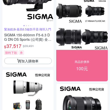
緊湊鏡身‧最高6.5級防手震‧飛羽入門
SIGMA 150-600mm F5-6.3 D
G DN OS Sports (公司貨) 全片
幅微單眼鏡頭 超望遠變焦鏡頭
37,517
$39,491
$
飛羽攝影 拍鳥
限時下殺
券
加入購物車
商品折價券
100元