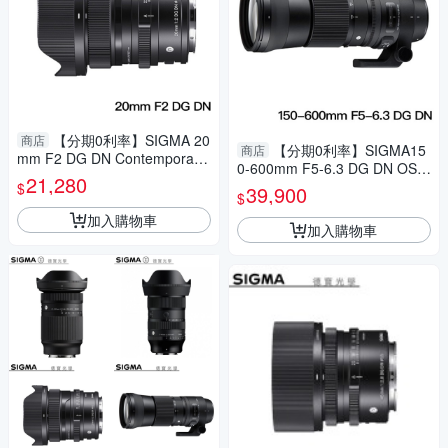
【分期0利率】SIGMA 20
商店
【分期0利率】SIGMA15
商店
mm F2 DG DN Contemporary
0-600mm F5-6.3 DG DN OS S
For SONY E Mount 恆伸公司
21,280
ports 總代理公司貨 E-mount
$
39,900
貨 德寶光學 大光圈 雲海季
$
飛羽 追星 棒球 必備
加入購物車
加入購物車