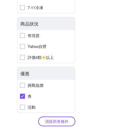
7-11冷凍
商品狀況
有現貨
Yahoo自營
評價4顆
以上
優惠
挑戰低價
券
活動
清除所有條件