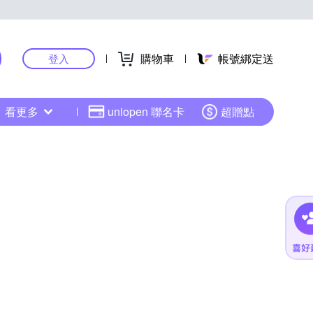
購物車
帳號綁定送
登入
看更多
uniopen 聯名卡
超贈點