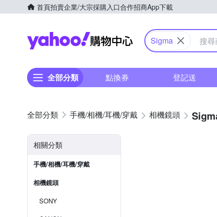
首頁
拍賣
企業/大宗採購入口
合作招商
App下載
Yahoo購物中心
Sigma
全部分類
點換券
登記送
Sigm
手機/相機/耳機/穿戴
相機鏡頭
相關分類
手機/相機/耳機/穿戴
相機鏡頭
SONY