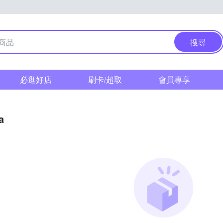
搜尋
必逛好店
刷卡/超取
會員專享
a