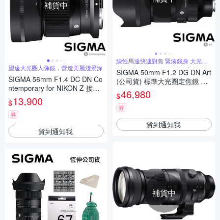
補貨中
線性馬達快速對焦 緊湊鏡身 大光圈
人像鏡
望遠大光圈人像鏡，營造美麗淺景深
SIGMA 50mm F1.2 DG DN Art
SIGMA 56mm F1.4 DC DN Co
(公司貨) 標準大光圈定焦鏡 人
ntemporary for NIKON Z 接環
像鏡 全片幅微單眼鏡頭
46,980
$
(公司貨) 望遠大光圈定焦鏡 人
13,900
$
像鏡 APS-C 無反微單眼專用鏡
券
頭
券
貨到通知我
貨到通知我
補貨中