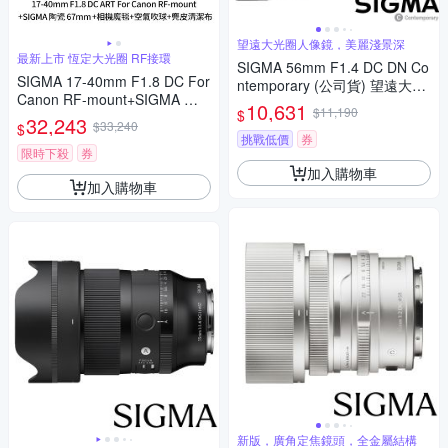
望遠大光圈人像鏡，美麗淺景深
最新上市 恆定大光圈 RF接環
SIGMA 56mm F1.4 DC DN Co
SIGMA 17-40mm F1.8 DC For
ntemporary (公司貨) 望遠大光
Canon RF-mount+SIGMA 陶
圈定焦鏡頭 人像鏡 APS-C 無反
10,631
$11,190
$
瓷 67mm保護鏡+相機魔毯+BW
32,243
微單眼專用鏡頭
$33,240
$
-130吹球+麂皮清潔布(公司貨)
挑戰低價
券
限時下殺
券
加入購物車
加入購物車
新版，廣角定焦鏡頭，全金屬結構