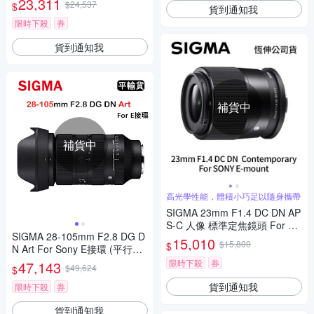
23,311
$24,537
$
貨到通知我
限時下殺
券
貨到通知我
補貨中
補貨中
高光學性能，體積小巧足以隨身攜帶
SIGMA 23mm F1.4 DC DN AP
S-C 人像 標準定焦鏡頭 For SO
SIGMA 28-105mm F2.8 DG D
NY E-mount (公司貨)
15,010
$15,800
$
N Art For Sony E接環 (平行輸
入) 送UV保護鏡+吹球清潔組
限時下殺
券
47,143
$49,624
$
貨到通知我
限時下殺
券
貨到通知我