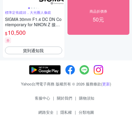
商品折價券
標準定焦鏡頭，大光圈人像鏡
50元
SIGMA 30mm F1.4 DC DN Co
ntemporary for NIKON Z 接環
(公司貨) 標準大光圈定焦鏡 人
10,500
$
像鏡 APS-C 無反微單眼專用鏡
頭
券
貨到通知我
Yahoo台灣電子商務 版權所有 © 2026 服務條款(
更新
)
客服中心
|
關於我們
|
購物須知
網路安全
|
隱私權
|
分類地圖