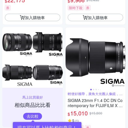
$
$
單眼專用鏡頭
券
限時下殺
券
加入購物車
加入購物車
輕便好攜帶，廣角大光圈人像鏡，美
馬上比買最好
麗淺景深
SIGMA 23mm F1.4 DC DN Co
相似商品比比看
ntemporary for FUJIFILM X 富
士接環 (公司貨) 廣角大光圈定
15,010
$15,800
$
焦鏡 人像鏡 APS-C 無反微單眼
去比較
專用鏡頭
5
(
1
)
限時下殺
券