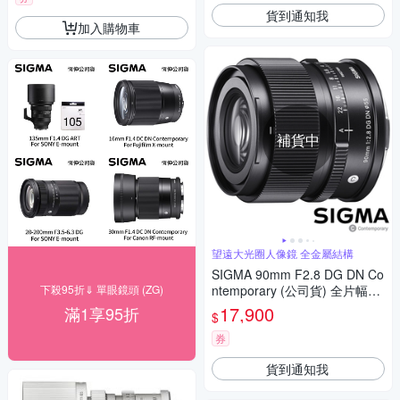
貨到通知我
加入購物車
補貨中
望遠大光圈人像鏡 全金屬結構
SIGMA 90mm F2.8 DG DN Co
下殺95折⇓ 單眼鏡頭 (ZG)
ntemporary (公司貨) 全片幅微
單眼鏡頭 廣角大光圈人像鏡 i
17,900
滿1享95折
$
系列
券
貨到通知我