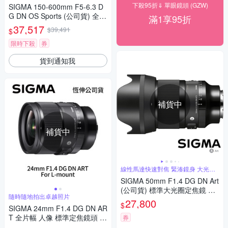
下殺95折⇓ 單眼鏡頭 (GZW)
SIGMA 150-600mm F5-6.3 D
G DN OS Sports (公司貨) 全片
滿1享95折
幅微單眼鏡頭 超望遠變焦鏡頭
37,517
$39,491
$
飛羽攝影 拍鳥
限時下殺
券
貨到通知我
補貨中
補貨中
線性馬達快速對焦 緊湊鏡身 大光圈
人像鏡
SIGMA 50mm F1.4 DG DN Art
(公司貨) 標準大光圈定焦鏡 人
隨時隨地拍出卓越照片
像鏡 全片幅微單眼鏡頭
27,800
$
SIGMA 24mm F1.4 DG DN AR
T 全片幅 人像 標準定焦鏡頭 F
券
or L-mount (公司貨)