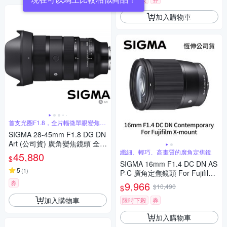
加入購物車
首支光圈F1.8，全片幅微單眼變焦鏡
頭
SIGMA 28-45mm F1.8 DG DN
Art (公司貨) 廣角變焦鏡頭 全片
幅無反微單眼鏡頭 旅遊鏡
纖細、輕巧、高畫質的廣角定焦鏡
45,880
$
SIGMA 16mm F1.4 DC DN AS
5
(
1
)
P-C 廣角定焦鏡頭 For Fujifilm
X-mount (公司貨)
券
9,966
$10,490
$
加入購物車
限時下殺
券
加入購物車