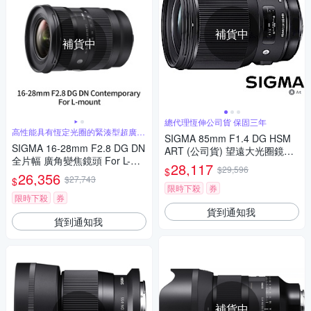
補貨中
補貨中
總代理恆伸公司貨 保固三年
高性能具有恆定光圈的緊湊型超廣角
SIGMA 85mm F1.4 DG HSM
變焦
SIGMA 16-28mm F2.8 DG DN
ART (公司貨) 望遠大光圈鏡頭
全片幅 廣角變焦鏡頭 For L-mo
人像鏡
28,117
$29,596
$
unt (公司貨)
26,356
$27,743
$
限時下殺
券
限時下殺
券
貨到通知我
貨到通知我
補貨中