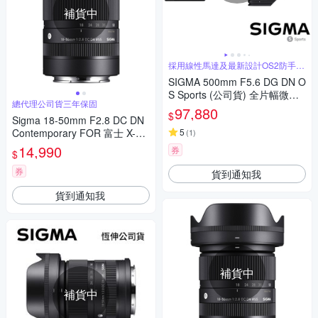
補貨中
採用線性馬達及最新設計OS2防手震
系統
SIGMA 500mm F5.6 DG DN O
S Sports (公司貨) 全片幅微單
總代理公司貨三年保固
眼鏡頭 超望遠定焦鏡頭 運動 飛
97,880
$
Sigma 18-50mm F2.8 DC DN
羽攝影 拍鳥
Contemporary FOR 富士 X-mo
5
(
1
)
unt接環 公司貨 贈保護鏡
14,990
券
$
券
貨到通知我
貨到通知我
補貨中
補貨中