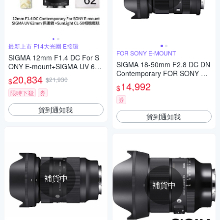
最新上市 F14大光圈 E接環
FOR SONY E-MOUNT
SIGMA 12mm F1.4 DC For S
SIGMA 18-50mm F2.8 DC DN
ONY E-mount+SIGMA UV 62
Contemporary FOR SONY 公
mm保護鏡+相機魔毯 (公司貨)
20,834
$21,930
$
司貨
14,992
$
限時下殺
券
券
貨到通知我
貨到通知我
補貨中
補貨中