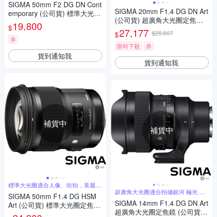
SIGMA 50mm F2 DG DN Cont
SIGMA 20mm F1.4 DG DN Art
emporary (公司貨) 標準大光圈
(公司貨) 超廣角大光圈定焦鏡
定焦鏡 人像鏡 i 系列 全片幅微
19,800
$
全片幅微單眼鏡頭 星空 天文鏡
單眼鏡頭
27,177
$28,607
$
券
限時下殺
券
貨到通知我
貨到通知我
補貨中
補貨中
標準大光圈適合人像、街拍，美麗淺
景深
超廣角大光圈適合拍攝銀河 極光 螢
SIGMA 50mm F1.4 DG HSM
火蟲
SIGMA 14mm F1.4 DG DN Art
Art (公司貨) 標準大光圈定焦鏡
超廣角大光圈定焦鏡 (公司貨)
人像鏡