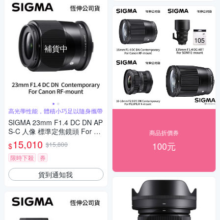
補貨中
高光學性能，體積小巧足以隨身攜帶
SIGMA 23mm F1.4 DC DN AP
S-C 人像 標準定焦鏡頭 For Ca
商品折價券
non RF-mount (公司貨)
15,010
100元
$15,800
$
限時下殺
券
貨到通知我