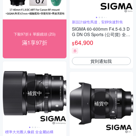
新設計線性馬達，安靜快速對焦
SIGMA 60-600mm F4.5-6.3 D
下殺97折⇓ 單眼鏡頭 (ZG)
G DN OS Sports (公司貨) 全片
幅微單眼鏡頭 超望遠變焦鏡頭
64,900
滿1享97折
$
運動 飛羽攝影 拍鳥
券
貨到通知我
補貨中
補貨中
標準大光圈人像鏡 全金屬結構