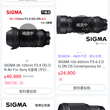
補貨中
補貨中
緊湊鏡身，4級防手震，適合生態、
飛羽攝影
SIGMA 100-400mm F5-6.3 D
SIGMA 28-105mm F2.8 DG D
G DN OS Contemporary for F
N Art For Sony E接環 (平行輸
UJIFILM X 富士接環 (公司貨)
24,800
$
入)
46,989
全片幅無反微單眼鏡頭 飛羽攝
$49,462
$
影
券
限時下殺
券
貨到通知我
貨到通知我