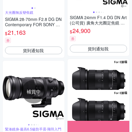
大光圈無反變焦鏡
SIGMA 24mm F1.4 DG DN Art
SIGMA 28-70mm F2.8 DG DN
(公司貨) 廣角大光圈定焦鏡 全
Contemporary FOR SONY 公
片幅微單眼鏡頭 人像鏡 天文鏡
24,900
司貨
21,163
$
$
券
券
貨到通知我
貨到通知我
補貨中
緊湊鏡身‧最高6.5級防手震‧飛羽入門