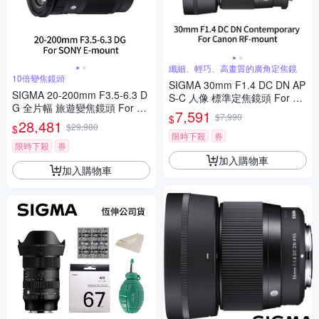
纖細、輕巧、高畫質的廣角定焦鏡
10倍變焦鏡頭
SIGMA 30mm F1.4 DC DN AP
SIGMA 20-200mm F3.5-6.3 D
S-C 人像 標準定焦鏡頭 For Ca
G 全片幅 旅遊變焦鏡頭 For S
non RF-mount (公司貨)
7,591
$7,990
$
ONY E-mount (公司貨)
28,481
$29,980
$
限時下殺
券
限時下殺
券
加入購物車
加入購物車