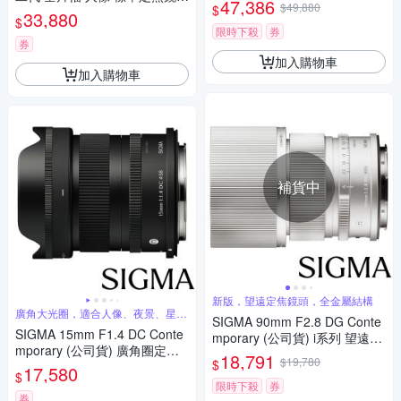
47,386
$49,880
$
(公司貨)
33,880
$
限時下殺
券
券
加入購物車
加入購物車
補貨中
新版，望遠定焦鏡頭，全金屬結構
廣角大光圈，適合人像、夜景、星空
SIGMA 90mm F2.8 DG Conte
攝影
SIGMA 15mm F1.4 DC Conte
mporary (公司貨) i系列 望遠定
mporary (公司貨) 廣角圈定焦
焦鏡頭 全片幅無反微單眼鏡頭
18,791
$19,780
$
鏡 星空鏡 人像鏡 APS-C 無反
17,580
$
微單眼專用鏡頭
限時下殺
券
券