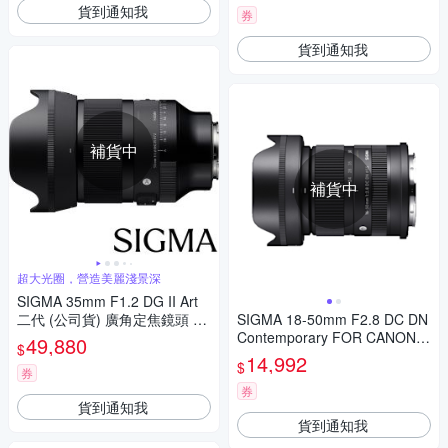
貨到通知我
券
貨到通知我
補貨中
補貨中
超大光圈，營造美麗淺景深
SIGMA 35mm F1.2 DG II Art
二代 (公司貨) 廣角定焦鏡頭 人
SIGMA 18-50mm F2.8 DC DN
像鏡 全片幅無反微單眼鏡頭
Contemporary FOR CANON
49,880
$
公司貨
14,992
$
券
券
貨到通知我
貨到通知我