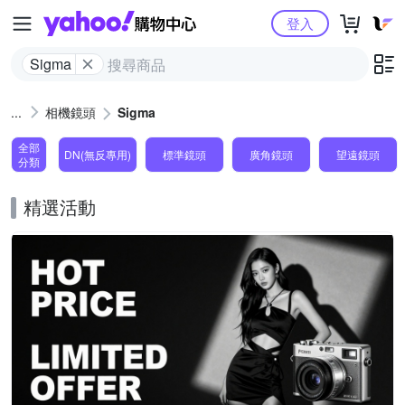
Yahoo購物中心
登入
Sigma
相機鏡頭
Sigma
全部
DN(無反專用)
標準鏡頭
廣角鏡頭
望遠鏡頭
分類
精選活動