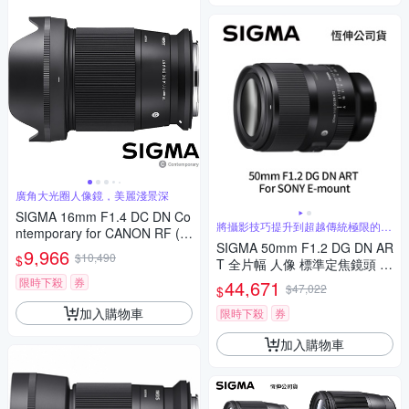
廣角大光圈人像鏡，美麗淺景深
SIGMA 16mm F1.4 DC DN Co
將攝影技巧提升到超越傳統極限的水
ntemporary for CANON RF (公
準
SIGMA 50mm F1.2 DG DN AR
司貨) 廣角大光圈定焦鏡 人像
9,966
$10,490
$
T 全片幅 人像 標準定焦鏡頭 F
鏡 APS-C 無反微單眼專用鏡頭
or SONY E-mount (公司貨)
限時下殺
券
44,671
$47,022
$
加入購物車
限時下殺
券
加入購物車