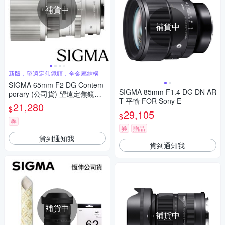
補貨中
補貨中
新版，望遠定焦鏡頭，全金屬結構
SIGMA 65mm F2 DG Contem
SIGMA 85mm F1.4 DG DN AR
porary (公司貨) 望遠定焦鏡頭
T 平輸 FOR Sony E
全片幅無反微單眼鏡頭 i系列
21,280
$
29,105
$
券
券
贈品
貨到通知我
貨到通知我
補貨中
補貨中