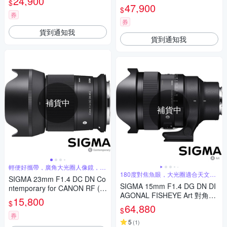
24,900
$
全片幅無反微單眼鏡頭 適合拍
47,900
$
攝星空、銀河、螢火蟲
券
券
貨到通知我
貨到通知我
補貨中
補貨中
輕便好攜帶，廣角大光圈人像鏡，美
麗淺景深
180度對焦魚眼，大光圈適合天文攝
SIGMA 23mm F1.4 DC DN Co
影
SIGMA 15mm F1.4 DG DN DI
ntemporary for CANON RF (公
AGONAL FISHEYE Art 對角魚
司貨) 廣角大光圈定焦鏡 人像
15,800
$
眼鏡頭 (公司貨) 全片幅無反微
鏡 APS-C 無反微單眼專用鏡頭
64,880
$
單眼鏡頭 適合拍攝星空、銀
券
河、螢火蟲
5
(
1
)