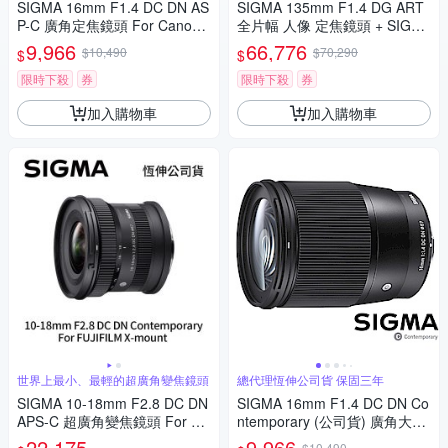
SIGMA 16mm F1.4 DC DN AS
SIGMA 135mm F1.4 DG ART
P-C 廣角定焦鏡頭 For Canon
全片幅 人像 定焦鏡頭 + SIGM
RF-mount (公司貨)
A WR UV 105mm 保護鏡 For
9,966
66,776
$10,490
$70,290
$
$
SONY E-mount (公司貨)
限時下殺
券
限時下殺
券
加入購物車
加入購物車
世界上最小、最輕的超廣角變焦鏡頭
總代理恆伸公司貨 保固三年
SIGMA 10-18mm F2.8 DC DN
SIGMA 16mm F1.4 DC DN Co
APS-C 超廣角變焦鏡頭 For Fuj
ntemporary (公司貨) 廣角大光
ifilm X-mount (公司貨)
圈定焦鏡 人像鏡 APS-C 無反微
22,175
9,966
$10,490