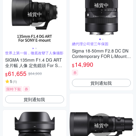
補貨中
補貨中
總代理公司貨三年保固
Sigma 18-50mm F2.8 DC DN
世界上第一個，徹底改變了人像攝影
Contemporary FOR L-Mount接
SIGMA 135mm F1.4 DG ART
環 公司貨 贈保護鏡
14,990
$
全片幅 人像 定焦鏡頭 For SON
Y E-mount (公司貨)
61,655
券
$64,900
$
5
(
1
)
貨到通知我
限時下殺
券
貨到通知我
補貨中