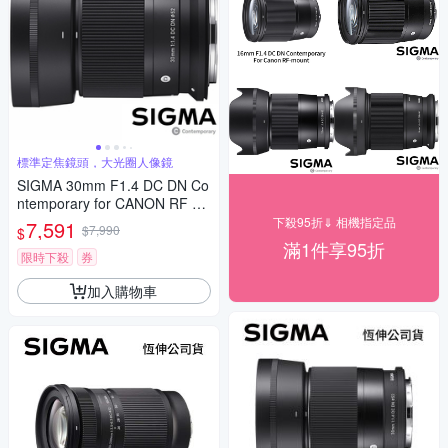
標準定焦鏡頭，大光圈人像鏡
SIGMA 30mm F1.4 DC DN Co
ntemporary for CANON RF 接
環 (公司貨) 標準大光圈定焦鏡
下殺95折⇓ 相機指定品
7,591
$7,990
$
人像鏡 APS-C 無反微單眼專用
滿1件享95折
鏡頭
限時下殺
券
加入購物車