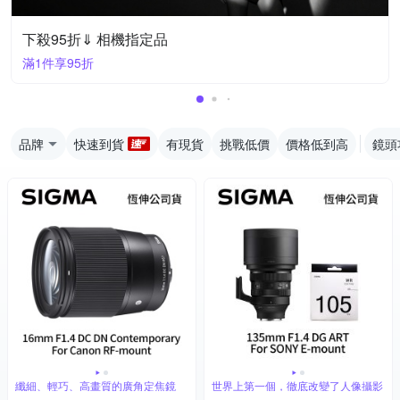
下殺95折⇓ 相機指定品
滿1件享95折
品牌
快速到貨
有現貨
挑戰低價
價格低到高
鏡頭
纖細、輕巧、高畫質的廣角定焦鏡
世界上第一個，徹底改變了人像攝影