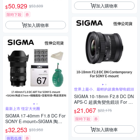
頭 For SONY E-mount (公司
50,929
加入購物車
$53,609
$
貨)
限時下殺
券
加入購物車
世界上最小、最輕的超廣角變焦鏡頭
SIGMA 10-18mm F2.8 DC DN
APS-C 超廣角變焦鏡頭 For SO
NY E-mount (公司貨)
最新上市 恆定大光圈
21,067
$22,175
$
SIGMA 17-40mm F1.8 DC For
限時下殺
券
SONY E-mount+SIGMA 陶瓷 6
7mm保護鏡+相機魔毯+BW-13
32,253
加入購物車
$33,950
$
0吹球+3030麂皮清潔布 (公司
貨)
挑戰低價
券