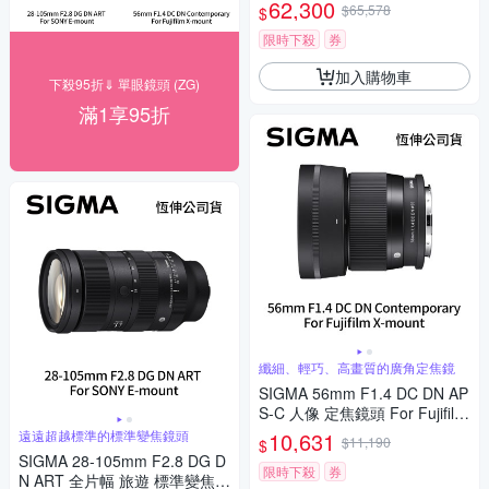
幅 魚眼定焦鏡頭 For SONY E-
62,300
$65,578
$
mount (公司貨)
限時下殺
券
加入購物車
下殺95折⇓ 單眼鏡頭 (ZG)
滿1享95折
纖細、輕巧、高畫質的廣角定焦鏡
SIGMA 56mm F1.4 DC DN AP
S-C 人像 定焦鏡頭 For Fujifilm
X-mount (公司貨)
遠遠超越標準的標準變焦鏡頭
10,631
$11,190
$
SIGMA 28-105mm F2.8 DG D
限時下殺
券
N ART 全片幅 旅遊 標準變焦鏡