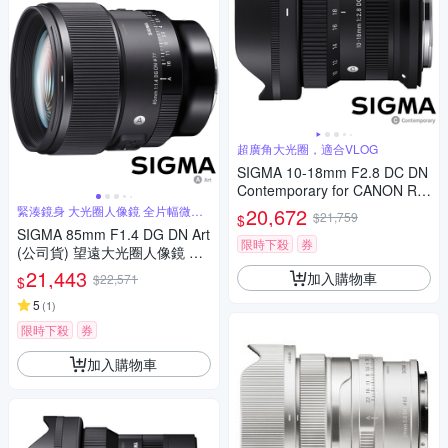
超廣角大光圈，適合VLOG
SIGMA 10-18mm F2.8 DC DN
Contemporary for CANON RF
接環 (公司貨) 超廣角變焦鏡頭
緊湊鏡身 大光圈人像鏡 全片幅微單
20,672
$21,759
$
眼鏡頭
APS-C 無反微單眼鏡頭
SIGMA 85mm F1.4 DG DN Art
限時下殺
券
(公司貨) 望遠大光圈人像鏡 全
片幅微單眼鏡頭
21,443
加入購物車
$22,571
$
5
(
1
)
限時下殺
券
加入購物車