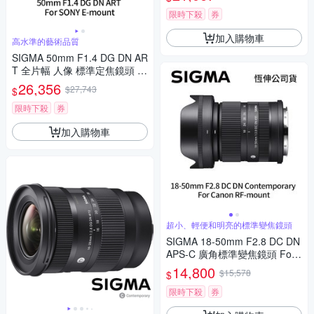
限時下殺
券
加入購物車
高水準的藝術品質
SIGMA 50mm F1.4 DG DN AR
T 全片幅 人像 標準定焦鏡頭 F
or SONY E-mount (公司貨)
26,356
$27,743
$
限時下殺
券
加入購物車
超小、輕便和明亮的標準變焦鏡頭
SIGMA 18-50mm F2.8 DC DN
APS-C 廣角標準變焦鏡頭 For
Canon RF-mount (公司貨)
14,800
$15,578
$
限時下殺
券