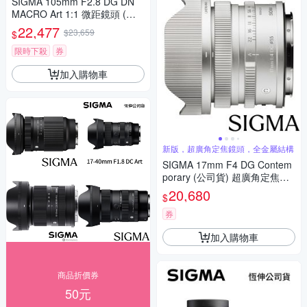
SIGMA 105mm F2.8 DG DN
MACRO Art 1:1 微距鏡頭 (公
司貨) 望遠定焦鏡頭 全片幅無
22,477
$23,659
$
反微單眼鏡頭
限時下殺
券
加入購物車
新版，超廣角定焦鏡頭，全金屬結構
SIGMA 17mm F4 DG Contem
porary (公司貨) 超廣角定焦鏡 i
系列 全片幅微單眼鏡頭
20,680
$
券
加入購物車
商品折價券
50元