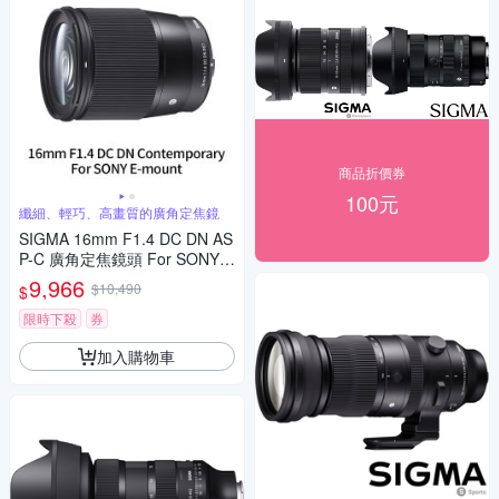
商品折價券
100元
纖細、輕巧、高畫質的廣角定焦鏡
SIGMA 16mm F1.4 DC DN AS
P-C 廣角定焦鏡頭 For SONY E
-mount (公司貨)
9,966
$10,490
$
限時下殺
券
加入購物車