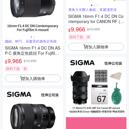
廣角大光圈人像鏡，美麗淺景深
SIGMA 16mm F1.4 DC DN Co
ntemporary for CANON RF (公
司貨) 廣角大光圈定焦鏡 人像
9,966
$10,490
$
鏡 APS-C 無反微單眼專用鏡頭
限時下殺
券
纖細、輕巧、高畫質的廣角定焦鏡
加入購物車
SIGMA 16mm F1.4 DC DN AS
P-C 廣角定焦鏡頭 For Fujifilm
X-mount (公司貨)
9,966
$10,490
$
限時下殺
券
加入購物車