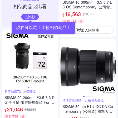
SIGMA 16-300mm F3.5-6.7 D
相似商品比比看
C OS Contemporary (公司貨)
廣角變焦鏡頭 旅遊鏡 APS-C 無
19,563
$20,592
$
反微單眼鏡頭
去比較
限時下殺
券
現在可以馬上比較相似商品！
加入購物車
超值加購72mm保護鏡
SIGMA 20-200mm F3.5-6.3 D
標準定焦鏡頭，大光圈人像鏡
G 全片幅 旅遊變焦鏡頭 For S
SIGMA 30mm F1.4 DC DN Co
ONY E-mount + SIGMA WR U
31,046
$32,680
$
ntemporary (公司貨) 標準大光
V 72mm 最頂級保護鏡 (公司
圈定焦鏡頭 人像鏡 APS-C 無反
貨)
限時下殺
券