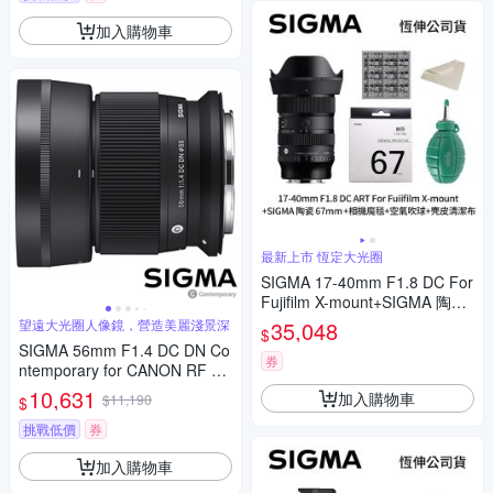
加入購物車
最新上市 恆定大光圈
SIGMA 17-40mm F1.8 DC For
Fujifilm X-mount+SIGMA 陶瓷
67mm保護鏡+相機魔毯+BW-1
望遠大光圈人像鏡，營造美麗淺景深
35,048
$
30吹球+3030麂皮清潔布 (公司
SIGMA 56mm F1.4 DC DN Co
貨)
券
ntemporary for CANON RF 接
環 (公司貨) 望遠大光圈定焦鏡
10,631
加入購物車
$11,190
$
人像鏡 APS-C 無反微單眼專用
鏡頭
挑戰低價
券
加入購物車