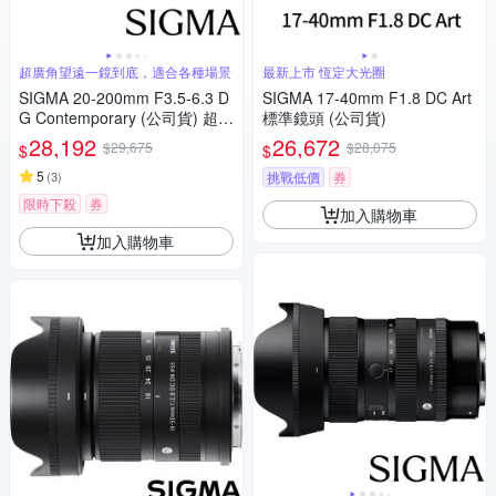
超廣角望遠一鏡到底，適合各種場景
最新上市 恆定大光圈
SIGMA 20-200mm F3.5-6.3 D
SIGMA 17-40mm F1.8 DC Art
G Contemporary (公司貨) 超廣
標準鏡頭 (公司貨)
角變焦鏡頭 旅遊鏡 全片幅無反
28,192
26,672
$29,675
$28,075
$
$
微單眼鏡頭
5
(
3
)
挑戰低價
券
限時下殺
券
加入購物車
加入購物車