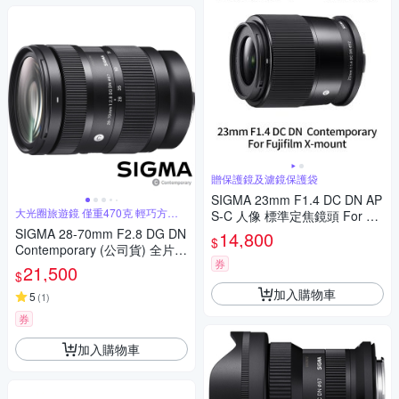
贈保護鏡及濾鏡保護袋
SIGMA 23mm F1.4 DC DN AP
大光圈旅遊鏡 僅重470克 輕巧方便
S-C 人像 標準定焦鏡頭 For Fuj
攜帶
ifilm X-mount (公司貨)
SIGMA 28-70mm F2.8 DG DN
14,800
$
Contemporary (公司貨) 全片幅
券
微單眼鏡頭 旅遊鏡
21,500
$
加入購物車
5
(
1
)
券
加入購物車