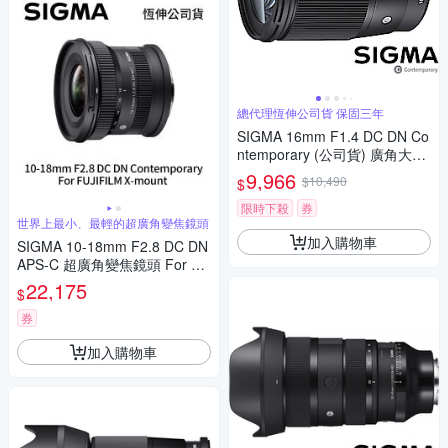
總代理恆伸公司貨 保固三年
SIGMA 16mm F1.4 DC DN Co
ntemporary (公司貨) 廣角大光
圈定焦鏡 人像鏡 APS-C 無反微
9,966
$10,490
$
單眼專用鏡頭
限時下殺
券
世界上最小、最輕的超廣角變焦鏡頭
加入購物車
SIGMA 10-18mm F2.8 DC DN
APS-C 超廣角變焦鏡頭 For Fuj
ifilm X-mount (公司貨)
22,175
$
券
加入購物車