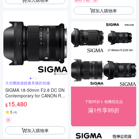
加入購物車
大光圈旅遊鏡兼具微距拍攝
SIGMA 18-50mm F2.8 DC DN
Contemporary for CANON RF
接環 (公司貨) 旅遊鏡 APS-C 無
下殺95折⇓ 相機指定品
15,480
$
反微單眼專用鏡頭
滿1件享95折
5
(
4
)
券
加入購物車