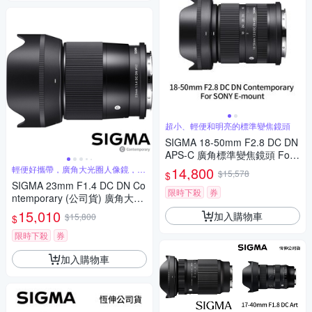
超小、輕便和明亮的標準變焦鏡頭
SIGMA 18-50mm F2.8 DC DN
APS-C 廣角標準變焦鏡頭 For
SONY E-mount (公司貨)
輕便好攜帶，廣角大光圈人像鏡，美
14,800
$15,578
$
麗淺景深
SIGMA 23mm F1.4 DC DN Co
限時下殺
券
ntemporary (公司貨) 廣角大光
圈定焦鏡 人像鏡 APS-C 無反微
15,010
加入購物車
$15,800
$
單眼專用鏡頭
限時下殺
券
加入購物車