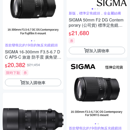
新版，標準定焦鏡頭，全金屬結構
SIGMA 50mm F2 DG Contem
porary (公司貨) 標準定焦鏡頭
全片幅無反微單眼鏡頭 i系列
21,680
$
券
首款變焦比約19倍的無反光鏡鏡頭
加入購物車
SIGMA 16-300mm F3.5-6.7 D
C APS-C 旅遊 防手震 廣角望遠
鏡頭 For Fujifilm X-mount (公
20,382
$21,454
$
司貨)
限時下殺
券
加入購物車
首款變焦比約19倍的無反光鏡鏡頭