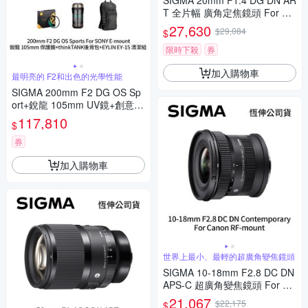
SIGMA 20mm F1.4 DG DN AR
T 全片幅 廣角定焦鏡頭 For SO
NY E-mount (公司貨)
27,630
$29,084
$
限時下殺
券
加入購物車
最明亮的 F2和出色的光學性能
SIGMA 200mm F2 DG OS Sp
ort+銳龍 105mm UV鏡+創意坦
克 DarkLight 14L 後背包+EYLI
117,810
$
N EY-15清潔組 For SONY E-m
ount (公司貨)
券
加入購物車
世界上最小、最輕的超廣角變焦鏡頭
SIGMA 10-18mm F2.8 DC DN
APS-C 超廣角變焦鏡頭 For Ca
non RF-mount (公司貨)
21,067
$22,175
$