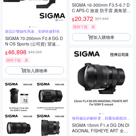
SIGMA 16-300mm F3.5-6.7 D
C APS-C 旅遊 防手震 廣角望遠
鏡頭 For SONY E-mount (公司
20,372
$21,444
$
貨)
限時下殺
券
新設計雙線性馬達，安靜快速對焦
加入購物車
SIGMA 70-200mm F2.8 DG D
N OS Sports (公司貨) 望遠變
焦鏡頭 大三元 全片幅無反微單
46,898
$49,366
$
眼鏡頭
限時下殺
券
加入購物車
無與倫比的解析度，顛覆魚眼鏡頭的
傳統觀念
SIGMA 15mm F1.4 DG DN DI
AGONAL FISHEYE ART 全片