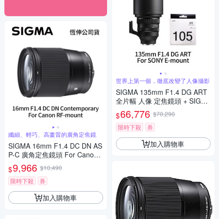
世界上第一個，徹底改變了人像攝影
SIGMA 135mm F1.4 DG ART
全片幅 人像 定焦鏡頭 + SIGM
A WR UV 105mm 保護鏡 For
66,776
$70,290
$
SONY E-mount (公司貨)
限時下殺
券
纖細、輕巧、高畫質的廣角定焦鏡
加入購物車
SIGMA 16mm F1.4 DC DN AS
P-C 廣角定焦鏡頭 For Canon
RF-mount (公司貨)
9,966
$10,490
$
限時下殺
券
加入購物車