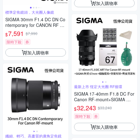
加入購物車
標準定焦鏡頭，大光圈人像鏡
SIGMA 30mm F1.4 DC DN Co
ntemporary for CANON RF 接
環 (公司貨) 標準大光圈定焦鏡
7,591
$7,990
$
人像鏡 APS-C 無反微單眼專用
鏡頭
限時下殺
券
加入購物車
最新上市 恆定大光圈 RF接環
SIGMA 17-40mm F1.8 DC For
Canon RF-mount+SIGMA 陶
瓷 67mm保護鏡+相機魔毯+BW
32,243
$33,240
$
-130吹球+麂皮清潔布(公司貨)
限時下殺
券
加入購物車
纖細、輕巧、高畫質的廣角定焦鏡