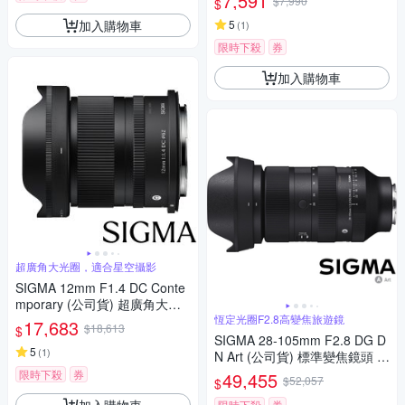
7,591
$7,990
$
微單眼專用鏡頭
加入購物車
5
(
1
)
限時下殺
券
加入購物車
超廣角大光圈，適合星空攝影
SIGMA 12mm F1.4 DC Conte
mporary (公司貨) 超廣角大光
圈定焦鏡 星空鏡 APS-C 無反微
恆定光圈F2.8高變焦旅遊鏡
17,683
$18,613
$
單眼專用鏡頭
SIGMA 28-105mm F2.8 DG D
5
(
1
)
N Art (公司貨) 標準變焦鏡頭 全
片幅無反微單眼鏡頭 旅遊鏡
限時下殺
券
49,455
$52,057
$
加入購物車
限時下殺
券