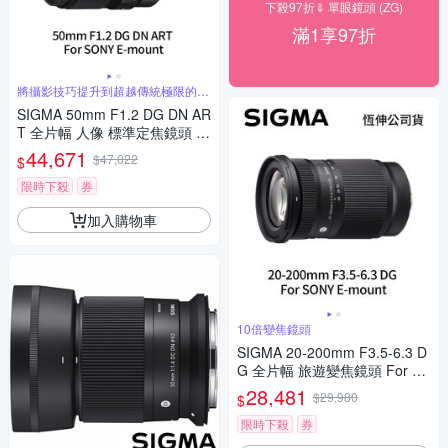
下殺97折⇓ 單眼鏡頭 (ZG)
滿1享97折
將攝影技巧提升到超越傳統極限的水
準
SIGMA 50mm F1.2 DG DN AR
T 全片幅 人像 標準定焦鏡頭 F
or SONY E-mount (公司貨)
44,671
$47,022
$
限時下殺
券
加入購物車
10倍變焦鏡頭
SIGMA 20-200mm F3.5-6.3 D
G 全片幅 旅遊變焦鏡頭 For S
ONY E-mount (公司貨)
28,481
$29,980
$
限時下殺
券