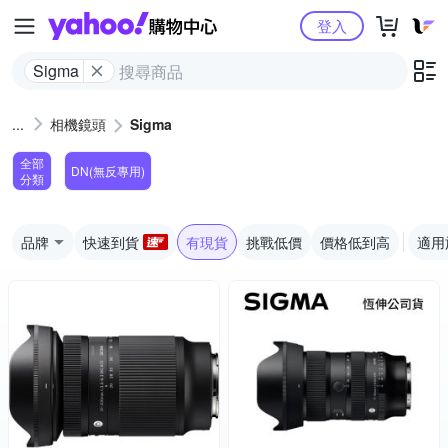
Yahoo購物中心
登入
Sigma
相機鏡頭
Sigma
全部
DN(無反專用)
分類
品牌
快速到貨
有現貨
挑戰低價
價格低到高
適用