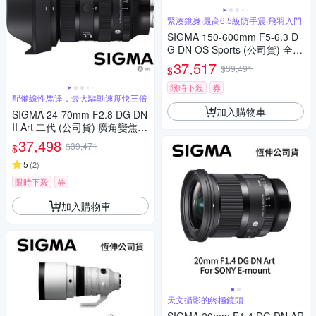
緊湊鏡身‧最高6.5級防手震‧飛羽入門
SIGMA 150-600mm F5-6.3 D
G DN OS Sports (公司貨) 全片
幅微單眼鏡頭 超望遠變焦鏡頭
37,517
$39,491
$
飛羽攝影 拍鳥
限時下殺
券
配備線性馬達，最大驅動速度快三倍
加入購物車
SIGMA 24-70mm F2.8 DG DN
II Art 二代 (公司貨) 廣角變焦鏡
頭 全片幅無反微單眼鏡頭 旅遊
37,498
$39,471
$
鏡 大三元
5
(
2
)
限時下殺
券
加入購物車
天文攝影的終極鏡頭