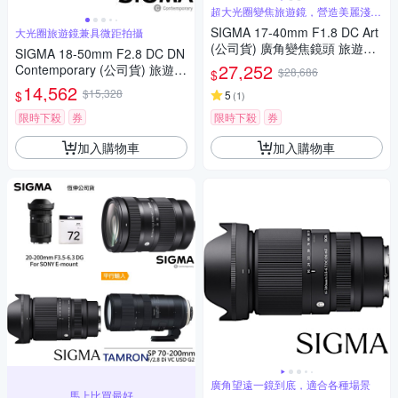
超大光圈變焦旅遊鏡，營造美麗淺景
深
SIGMA 17-40mm F1.8 DC Art
大光圈旅遊鏡兼具微距拍攝
(公司貨) 廣角變焦鏡頭 旅遊鏡
SIGMA 18-50mm F2.8 DC DN
APS-C 無反微單眼鏡頭
27,252
Contemporary (公司貨) 旅遊鏡
$28,686
$
APS-C 無反微單眼專用鏡頭
14,562
$15,328
$
5
(
1
)
限時下殺
券
限時下殺
券
加入購物車
加入購物車
廣角望遠一鏡到底，適合各種場景
馬上比買最好