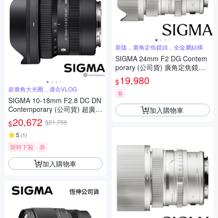
新版，廣角定焦鏡頭，全金屬結構
SIGMA 24mm F2 DG Contem
porary (公司貨) 廣角定焦鏡頭
全片幅無反微單眼鏡頭 i系列
19,980
$
超廣角大光圈，適合VLOG
券
SIGMA 10-18mm F2.8 DC DN
Contemporary (公司貨) 超廣角
加入購物車
變焦鏡頭 APS-C 無反微單眼鏡
20,672
$21,759
$
頭
5
(
1
)
限時下殺
券
加入購物車