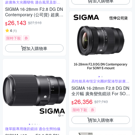
加入購物車
超廣角大光圈變焦 適合風景及影片
錄製
SIGMA 16-28mm F2.8 DG DN
Contemporary (公司貨) 超廣角
大光圈變焦鏡 全片幅微單眼鏡
26,143
$27,518
$
頭
4
(
1
)
限時下殺
券
加入購物車
高性能具有恆定光圈的緊湊型超廣角
變焦
SIGMA 16-28mm F2.8 DG DN
全片幅 廣角變焦鏡頭 For SON
Y E-mount (公司貨)
26,356
$27,743
$
限時下殺
券
加入購物車
微單眼專用微距鏡頭 適合生態拍攝