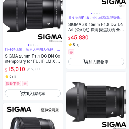
首支光圈F1.8，全片幅微單眼變焦鏡
頭
SIGMA 28-45mm F1.8 DG DN
Art (公司貨) 廣角變焦鏡頭 全片
幅無反微單眼鏡頭 旅遊鏡
45,880
$
5
(
1
)
輕便好攜帶，廣角大光圈人像鏡，美
券
麗淺景深
SIGMA 23mm F1.4 DC DN Co
ntemporary for FUJIFILM X 富
加入購物車
士接環 (公司貨) 廣角大光圈定
15,010
$15,800
$
焦鏡 人像鏡 APS-C 無反微單眼
專用鏡頭
5
(
1
)
限時下殺
券
加入購物車