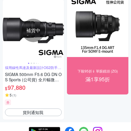
補貨中
採用線性馬達及最新設計OS2防手震
系統
下殺95折⇓ 單眼鏡頭 (ZG)
SIGMA 500mm F5.6 DG DN O
滿1享95折
S Sports (公司貨) 全片幅微單
眼鏡頭 超望遠定焦鏡頭 運動 飛
97,880
$
羽攝影 拍鳥
5
(
1
)
券
貨到通知我