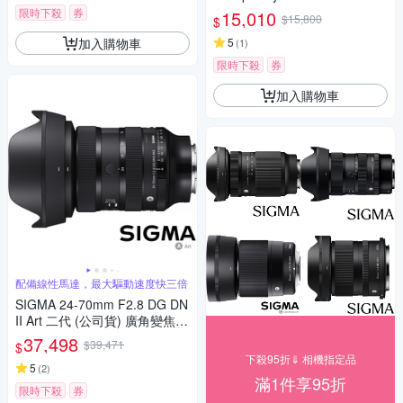
士接環 (公司貨) 廣角大光圈定
限時下殺
券
15,010
$15,800
$
焦鏡 人像鏡 APS-C 無反微單眼
加入購物車
專用鏡頭
5
(
1
)
限時下殺
券
加入購物車
配備線性馬達，最大驅動速度快三倍
SIGMA 24-70mm F2.8 DG DN
II Art 二代 (公司貨) 廣角變焦鏡
頭 全片幅無反微單眼鏡頭 旅遊
37,498
$39,471
$
鏡 大三元
下殺95折⇓ 相機指定品
5
(
2
)
滿1件享95折
限時下殺
券