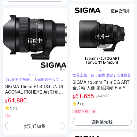
補貨中
補貨中
世界上第一個，徹底改變了人像攝影
180度對焦魚眼，大光圈適合天文攝
SIGMA 135mm F1.4 DG ART
影
SIGMA 15mm F1.4 DG DN DI
全片幅 人像 定焦鏡頭 For SON
AGONAL FISHEYE Art 對角魚
Y E-mount (公司貨)
61,655
$64,900
$
眼鏡頭 (公司貨) 全片幅無反微
64,880
$
單眼鏡頭 適合拍攝星空、銀
5
(
1
)
河、螢火蟲
5
(
1
)
限時下殺
券
券
貨到通知我
貨到通知我