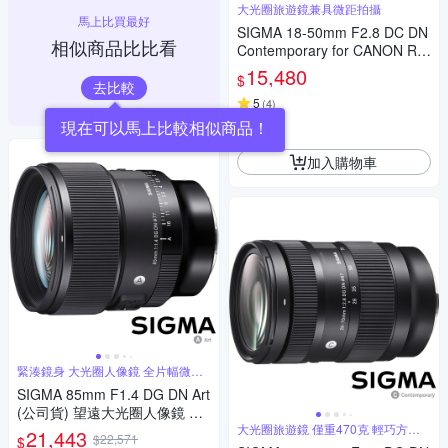
大光圈旅遊鏡兼具微距拍攝
馬上比買最好
SIGMA 18-50mm F2.8 DC DN
相似商品比比看
Contemporary for CANON RF
接環 (公司貨) 旅遊鏡 APS-C 無
15,480
$
反微單眼專用鏡頭
去比較
5
(
4
)
現在可以馬上比較相似商品！
券
加入購物車
緊湊鏡身 大光圈人像鏡 全片幅微單
眼鏡頭
SIGMA 85mm F1.4 DG DN Art
(公司貨) 望遠大光圈人像鏡 全
片幅微單眼鏡頭
大光圈旅遊鏡 僅重470克 輕巧方便
21,443
$22,571
$
攜帶