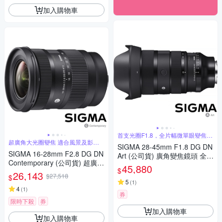
加入購物車
首支光圈F1.8，全片幅微單眼變焦鏡
頭
超廣角大光圈變焦 適合風景及影片
SIGMA 28-45mm F1.8 DG DN
錄製
SIGMA 16-28mm F2.8 DG DN
Art (公司貨) 廣角變焦鏡頭 全片
Contemporary (公司貨) 超廣角
幅無反微單眼鏡頭 旅遊鏡
45,880
$
大光圈變焦鏡 全片幅微單眼鏡
26,143
$27,518
$
頭
5
(
1
)
4
(
1
)
券
限時下殺
券
加入購物車
加入購物車