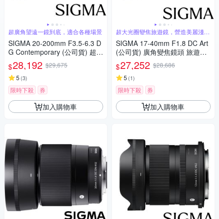
超廣角望遠一鏡到底，適合各種場景
超大光圈變焦旅遊鏡，營造美麗淺景
深
SIGMA 20-200mm F3.5-6.3 D
SIGMA 17-40mm F1.8 DC Art
G Contemporary (公司貨) 超廣
(公司貨) 廣角變焦鏡頭 旅遊鏡
角變焦鏡頭 旅遊鏡 全片幅無反
APS-C 無反微單眼鏡頭
28,192
27,252
$29,675
$28,686
$
$
微單眼鏡頭
5
5
(
3
)
(
1
)
限時下殺
券
限時下殺
券
加入購物車
加入購物車