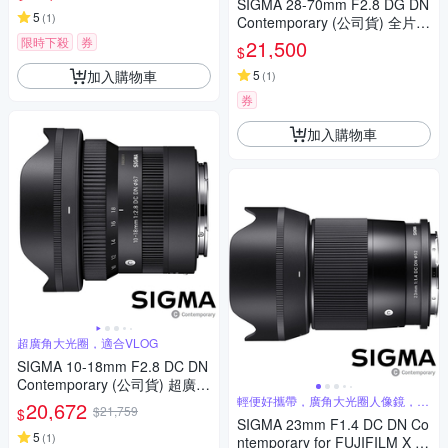
SIGMA 28-70mm F2.8 DG DN
5
(
1
)
Contemporary (公司貨) 全片幅
微單眼鏡頭 旅遊鏡
限時下殺
券
21,500
$
加入購物車
5
(
1
)
券
加入購物車
超廣角大光圈，適合VLOG
SIGMA 10-18mm F2.8 DC DN
Contemporary (公司貨) 超廣角
變焦鏡頭 APS-C 無反微單眼鏡
輕便好攜帶，廣角大光圈人像鏡，美
20,672
$21,759
$
麗淺景深
頭
SIGMA 23mm F1.4 DC DN Co
5
(
1
)
ntemporary for FUJIFILM X 富