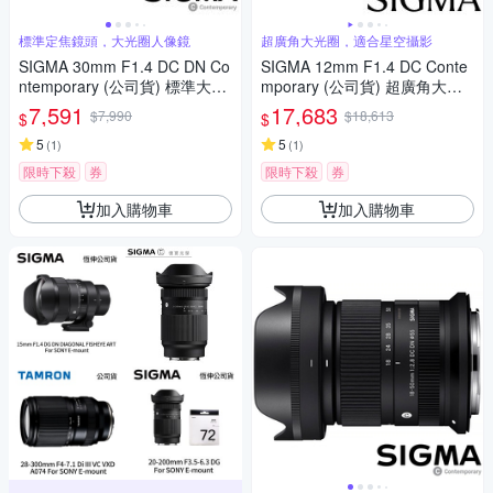
標準定焦鏡頭，大光圈人像鏡
超廣角大光圈，適合星空攝影
SIGMA 30mm F1.4 DC DN Co
SIGMA 12mm F1.4 DC Conte
ntemporary (公司貨) 標準大光
mporary (公司貨) 超廣角大光
圈定焦鏡頭 人像鏡 APS-C 無反
圈定焦鏡 星空鏡 APS-C 無反微
7,591
17,683
$7,990
$18,613
$
$
微單眼專用鏡頭
單眼專用鏡頭
5
5
(
1
)
(
1
)
限時下殺
券
限時下殺
券
加入購物車
加入購物車