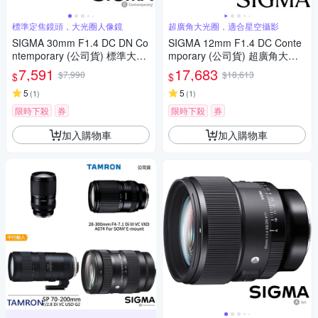
標準定焦鏡頭，大光圈人像鏡
超廣角大光圈，適合星空攝影
SIGMA 30mm F1.4 DC DN Co
SIGMA 12mm F1.4 DC Conte
ntemporary (公司貨) 標準大光
mporary (公司貨) 超廣角大光
圈定焦鏡頭 人像鏡 APS-C 無反
圈定焦鏡 星空鏡 APS-C 無反微
7,591
17,683
$7,990
$18,613
$
$
微單眼專用鏡頭
單眼專用鏡頭
5
5
(
1
)
(
1
)
限時下殺
券
限時下殺
券
加入購物車
加入購物車