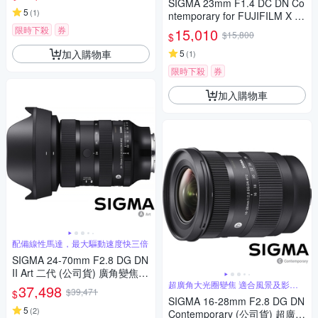
頭
SIGMA 23mm F1.4 DC DN Co
5
(
1
)
ntemporary for FUJIFILM X 富
士接環 (公司貨) 廣角大光圈定
限時下殺
券
15,010
$15,800
$
焦鏡 人像鏡 APS-C 無反微單眼
加入購物車
專用鏡頭
5
(
1
)
限時下殺
券
加入購物車
配備線性馬達，最大驅動速度快三倍
SIGMA 24-70mm F2.8 DG DN
II Art 二代 (公司貨) 廣角變焦鏡
頭 全片幅無反微單眼鏡頭 旅遊
超廣角大光圈變焦 適合風景及影片
37,498
$39,471
$
錄製
鏡 大三元
SIGMA 16-28mm F2.8 DG DN
5
(
2
)
Contemporary (公司貨) 超廣角