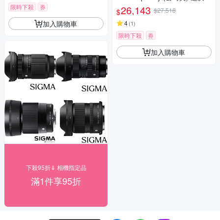
大光圈變焦鏡 全片幅微單眼鏡
限時下殺
券
26,143
$27,518
$
頭
加入購物車
4
(
1
)
限時下殺
券
加入購物車
下殺95折⇓ 相機指定品
滿1件享95折