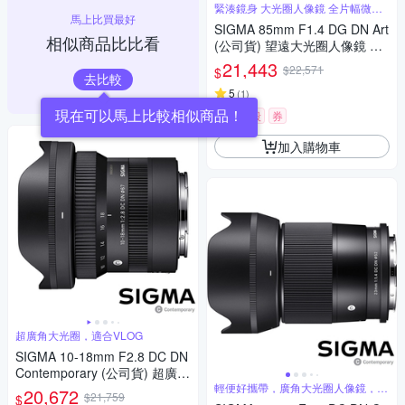
緊湊鏡身 大光圈人像鏡 全片幅微單
馬上比買最好
眼鏡頭
SIGMA 85mm F1.4 DG DN Art
相似商品比比看
(公司貨) 望遠大光圈人像鏡 全
片幅微單眼鏡頭
21,443
$22,571
$
去比較
5
(
1
)
現在可以馬上比較相似商品！
限時下殺
券
加入購物車
超廣角大光圈，適合VLOG
SIGMA 10-18mm F2.8 DC DN
Contemporary (公司貨) 超廣角
變焦鏡頭 APS-C 無反微單眼鏡
輕便好攜帶，廣角大光圈人像鏡，美
20,672
$21,759
$
麗淺景深