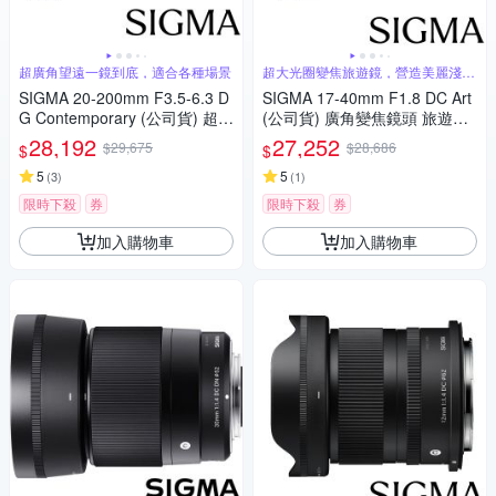
超廣角望遠一鏡到底，適合各種場景
超大光圈變焦旅遊鏡，營造美麗淺景
深
SIGMA 20-200mm F3.5-6.3 D
SIGMA 17-40mm F1.8 DC Art
G Contemporary (公司貨) 超廣
(公司貨) 廣角變焦鏡頭 旅遊鏡
角變焦鏡頭 旅遊鏡 全片幅無反
APS-C 無反微單眼鏡頭
28,192
27,252
$29,675
$28,686
$
$
微單眼鏡頭
5
5
(
3
)
(
1
)
限時下殺
券
限時下殺
券
加入購物車
加入購物車