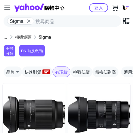
Yahoo購物中心
登入
Sigma
相機鏡頭
Sigma
全部
DN(無反專用)
分類
品牌
快速到貨
有現貨
挑戰低價
價格低到高
適用