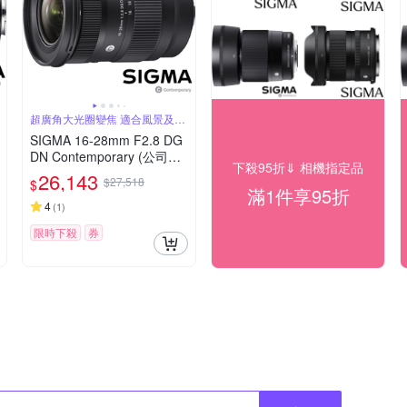
超廣角大光圈變焦 適合風景及影
片錄製
SIGMA 16-28mm F2.8 DG
DN Contemporary (公司貨)
下殺95折⇓ 相機指定品
超廣角大光圈變焦鏡 全片幅
26,143
$27,518
$
微單眼鏡頭
滿1件享95折
4
(
1
)
限時下殺
券