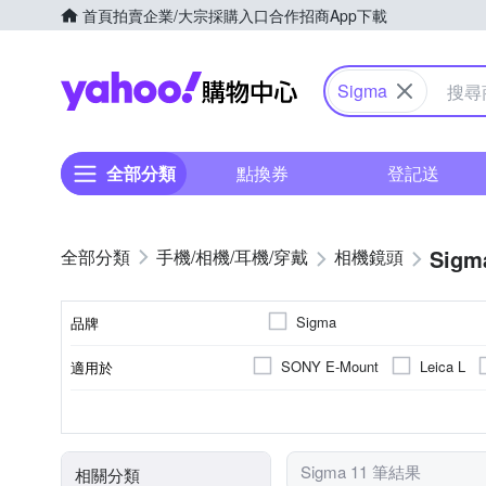
首頁
拍賣
企業/大宗採購入口
合作招商
App下載
Yahoo購物中心
Sigma
全部分類
點換券
登記送
Sigm
手機/相機/耳機/穿戴
相機鏡頭
Sigma
品牌
SONY E-Mount
Leica L
適用於
品牌名稱
人像鏡
公司貨
恆定光圈
旅遊鏡
非
廣角
9
11
7
鏡頭功能
來源
恆定光圈
光圈葉片數
Sigma 11 筆結果
相關分類