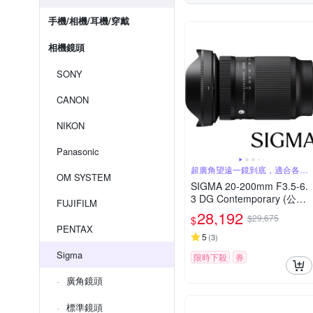
手機/相機/耳機/穿戴
相機鏡頭
SONY
CANON
NIKON
Panasonic
超廣角望遠一鏡到底，適合各種
OM SYSTEM
場景
SIGMA 20-200mm F3.5-6.
3 DG Contemporary (公司
FUJIFILM
貨) 超廣角變焦鏡頭 旅遊鏡
28,192
$29,675
$
全片幅無反微單眼鏡頭
PENTAX
5
(
3
)
Sigma
限時下殺
券
廣角鏡頭
標準鏡頭