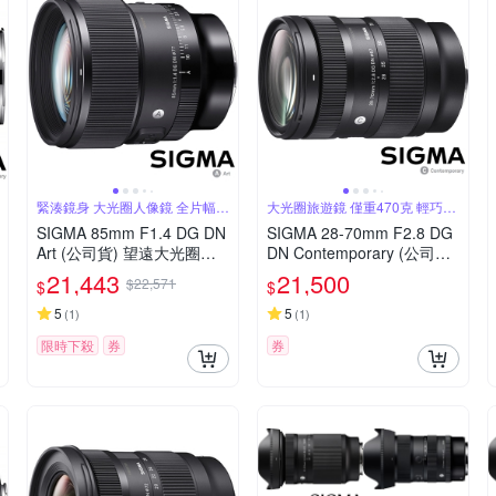
緊湊鏡身 大光圈人像鏡 全片幅微
大光圈旅遊鏡 僅重470克 輕巧方
單眼鏡頭
便攜帶
SIGMA 85mm F1.4 DG DN
SIGMA 28-70mm F2.8 DG
Art (公司貨) 望遠大光圈人
DN Contemporary (公司貨)
像鏡 全片幅微單眼鏡頭
全片幅微單眼鏡頭 旅遊鏡
21,443
21,500
$22,571
$
$
5
5
(
1
)
(
1
)
限時下殺
券
券