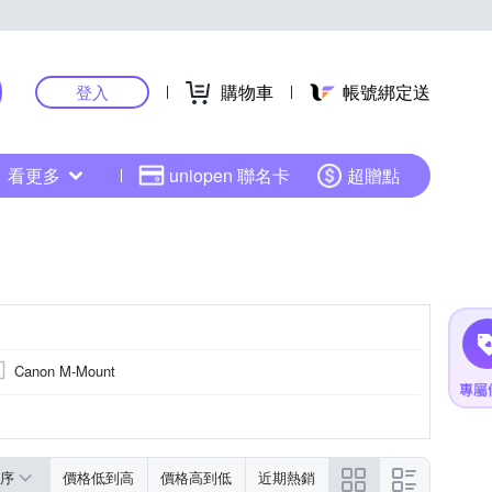
購物車
帳號綁定送
登入
看更多
uniopen 聯名卡
超贈點
Canon M-Mount
廣角定焦
廣角定焦
序
價格低到高
價格高到低
近期熱銷