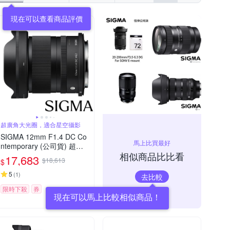
現在可以查看商品評價
超廣角大光圈，適合星空攝影
SIGMA 12mm F1.4 DC Co
馬上比買最好
ntemporary (公司貨) 超廣
相似商品比比看
角大光圈定焦鏡 星空鏡 AP
17,683
$18,613
$
S-C 無反微單眼專用鏡頭
5
(
1
)
去比較
限時下殺
券
現在可以馬上比較相似商品！