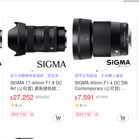
超大光圈變焦旅遊鏡，營造美麗
標準定焦鏡頭，大光圈人像鏡
淺景深
SIGMA 17-40mm F1.8 DC
SIGMA 30mm F1.4 DC DN
Art (公司貨) 廣角變焦鏡頭
Contemporary (公司貨) 標
旅遊鏡 APS-C 無反微單眼
準大光圈定焦鏡頭 人像鏡 A
27,252
7,591
$28,686
$7,990
$
$
鏡頭
PS-C 無反微單眼專用鏡頭
5
5
(
1
)
(
1
)
限時下殺
券
限時下殺
券