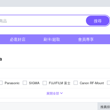
搜尋
必逛好店
刷卡/超取
會員專享
a
FUJIFILM 富士
Panasonic
SIGMA
Canon RF-Mount
變焦
超廣角變焦
廣角望遠
望遠變焦
標準定焦
超
展開全部
推薦排