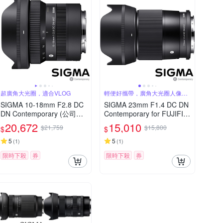
超廣角大光圈，適合VLOG
輕便好攜帶，廣角大光圈人像
鏡，美麗淺景深
SIGMA 10-18mm F2.8 DC
SIGMA 23mm F1.4 DC DN
DN Contemporary (公司貨)
Contemporary for FUJIFIL
超廣角變焦鏡頭 APS-C 無
M X 富士接環 (公司貨) 廣角
20,672
15,010
$21,759
$15,800
$
$
反微單眼鏡頭
大光圈定焦鏡 人像鏡 APS-
C 無反微單眼專用鏡頭
5
5
(
1
)
(
1
)
限時下殺
券
限時下殺
券