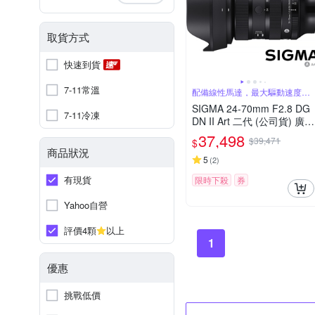
取貨方式
快速到貨
7-11常溫
配備線性馬達，最大驅動速度快
三倍
SIGMA 24-70mm F2.8 DG
7-11冷凍
DN II Art 二代 (公司貨) 廣角
變焦鏡頭 全片幅無反微單眼
37,498
$39,471
$
鏡頭 旅遊鏡 大三元
商品狀況
5
(
2
)
有現貨
限時下殺
券
Yahoo自營
評價4顆
以上
1
優惠
挑戰低價