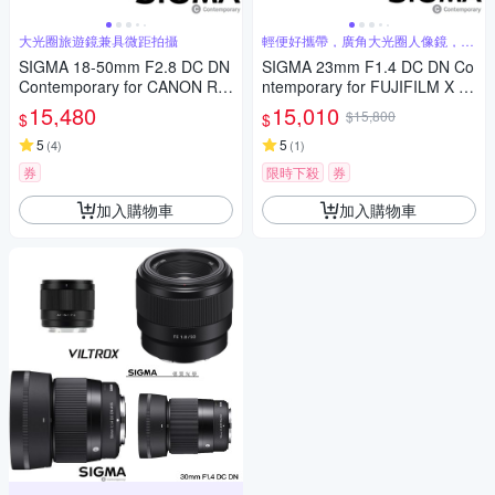
大光圈旅遊鏡兼具微距拍攝
輕便好攜帶，廣角大光圈人像鏡，美
麗淺景深
SIGMA 18-50mm F2.8 DC DN
SIGMA 23mm F1.4 DC DN Co
Contemporary for CANON RF
ntemporary for FUJIFILM X 富
接環 (公司貨) 旅遊鏡 APS-C 無
士接環 (公司貨) 廣角大光圈定
15,480
15,010
$15,800
$
$
反微單眼專用鏡頭
焦鏡 人像鏡 APS-C 無反微單眼
5
專用鏡頭
5
(
4
)
(
1
)
券
限時下殺
券
加入購物車
加入購物車