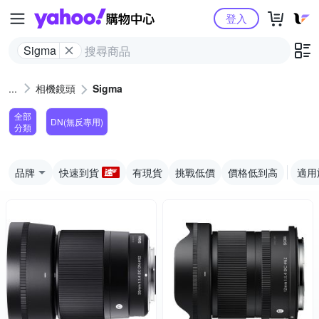
Yahoo購物中心
登入
Sigma
相機鏡頭
Sigma
全部
DN(無反專用)
分類
品牌
快速到貨
有現貨
挑戰低價
價格低到高
適用