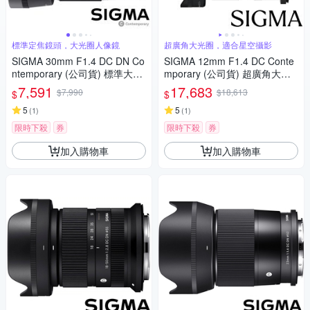
標準定焦鏡頭，大光圈人像鏡
超廣角大光圈，適合星空攝影
SIGMA 30mm F1.4 DC DN Co
SIGMA 12mm F1.4 DC Conte
ntemporary (公司貨) 標準大光
mporary (公司貨) 超廣角大光
圈定焦鏡頭 人像鏡 APS-C 無反
圈定焦鏡 星空鏡 APS-C 無反微
7,591
17,683
$7,990
$18,613
$
$
微單眼專用鏡頭
單眼專用鏡頭
5
5
(
1
)
(
1
)
限時下殺
券
限時下殺
券
加入購物車
加入購物車