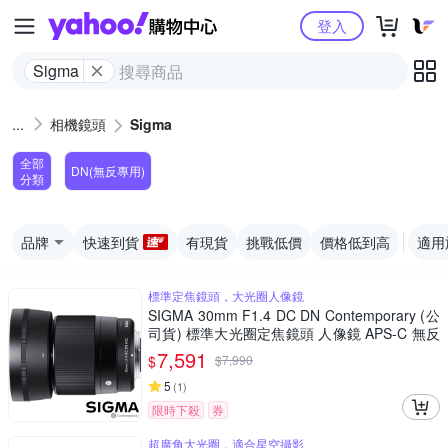
Yahoo購物中心
登入
Sigma
相機鏡頭
Sigma
全部
DN(無反專用)
分類
品牌
快速到貨
有現貨
挑戰低價
價格低到高
適用
標準定焦鏡頭，大光圈人像鏡
SIGMA 30mm F1.4 DC DN Contemporary (公
司貨) 標準大光圈定焦鏡頭 人像鏡 APS-C 無反
微單眼專用鏡頭
7,591
$
$
7,990
5
(
1
)
限時下殺
券
超廣角大光圈，適合星空攝影