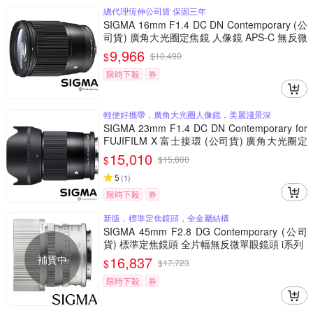
總代理恆伸公司貨 保固三年
SIGMA 16mm F1.4 DC DN Contemporary (公
司貨) 廣角大光圈定焦鏡 人像鏡 APS-C 無反微
單眼專用鏡頭
9,966
$
$
10,490
限時下殺
券
輕便好攜帶，廣角大光圈人像鏡，美麗淺景深
SIGMA 23mm F1.4 DC DN Contemporary for
FUJIFILM X 富士接環 (公司貨) 廣角大光圈定
焦鏡 人像鏡 APS-C 無反微單眼專用鏡頭
15,010
$
$
15,800
5
(
1
)
限時下殺
券
新版，標準定焦鏡頭，全金屬結構
SIGMA 45mm F2.8 DG Contemporary (公司
貨) 標準定焦鏡頭 全片幅無反微單眼鏡頭 i系列
補貨中
16,837
$
$
17,723
限時下殺
券