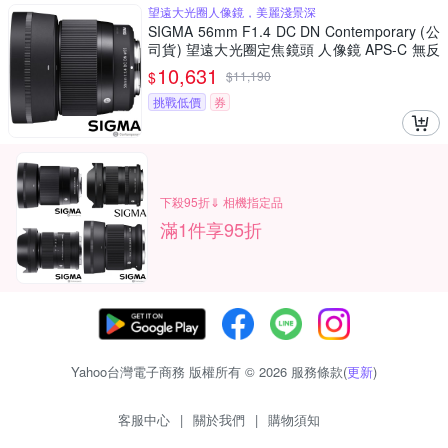
望遠大光圈人像鏡，美麗淺景深
SIGMA 56mm F1.4 DC DN Contemporary (公
司貨) 望遠大光圈定焦鏡頭 人像鏡 APS-C 無反
微單眼專用鏡頭
10,631
$
$
11,190
挑戰低價
券
下殺95折⇓ 相機指定品
滿1件享95折
Yahoo台灣電子商務 版權所有 © 2026 服務條款(
更新
)
客服中心
|
關於我們
|
購物須知