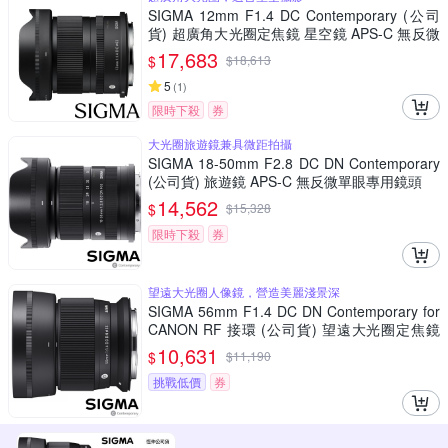
SIGMA 12mm F1.4 DC Contemporary (公司
貨) 超廣角大光圈定焦鏡 星空鏡 APS-C 無反微
單眼專用鏡頭
17,683
$
$
18,613
5
(
1
)
限時下殺
券
大光圈旅遊鏡兼具微距拍攝
SIGMA 18-50mm F2.8 DC DN Contemporary
(公司貨) 旅遊鏡 APS-C 無反微單眼專用鏡頭
14,562
$
$
15,328
限時下殺
券
望遠大光圈人像鏡，營造美麗淺景深
SIGMA 56mm F1.4 DC DN Contemporary for
CANON RF 接環 (公司貨) 望遠大光圈定焦鏡
人像鏡 APS-C 無反微單眼專用鏡頭
10,631
$
$
11,190
挑戰低價
券