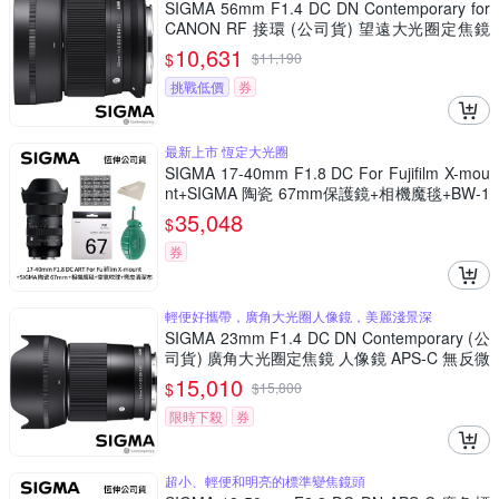
SIGMA 56mm F1.4 DC DN Contemporary for
CANON RF 接環 (公司貨) 望遠大光圈定焦鏡
人像鏡 APS-C 無反微單眼專用鏡頭
10,631
$
$
11,190
挑戰低價
券
最新上市 恆定大光圈
SIGMA 17-40mm F1.8 DC For Fujifilm X-mou
nt+SIGMA 陶瓷 67mm保護鏡+相機魔毯+BW-1
30吹球+3030麂皮清潔布 (公司貨)
35,048
$
券
輕便好攜帶，廣角大光圈人像鏡，美麗淺景深
SIGMA 23mm F1.4 DC DN Contemporary (公
司貨) 廣角大光圈定焦鏡 人像鏡 APS-C 無反微
單眼專用鏡頭
15,010
$
$
15,800
限時下殺
券
超小、輕便和明亮的標準變焦鏡頭