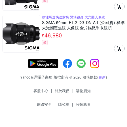
券
線性馬達快速對焦 緊湊鏡身 大光圈人像鏡
SIGMA 50mm F1.2 DG DN Art (公司貨) 標準
大光圈定焦鏡 人像鏡 全片幅微單眼鏡頭
補貨中
46,980
$
券
Yahoo台灣電子商務 版權所有 © 2026 服務條款(
更新
)
客服中心
|
關於我們
|
購物須知
網路安全
|
隱私權
|
分類地圖