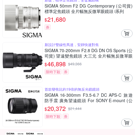
SIGMA 50mm F2 DG Contemporary (公司貨)
標準定焦鏡頭 全片幅無反微單眼鏡頭 i系列
21,680
$
券
新設計雙線性馬達，安靜快速對焦
SIGMA 70-200mm F2.8 DG DN OS Sports (公
司貨) 望遠變焦鏡頭 大三元 全片幅無反微單眼
鏡頭
46,898
$
$
49,366
限時下殺
券
首款變焦比約19倍的無反光鏡鏡頭
SIGMA 16-300mm F3.5-6.7 DC APS-C 旅遊
防手震 廣角望遠鏡頭 For SONY E-mount (公
司貨)
20,372
$
$
21,444
限時下殺
券