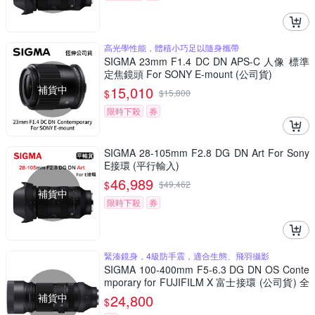
高光學性能，體積小巧足以隨身攜帶
SIGMA 23mm F1.4 DC DN APS-C 人像 標準
定焦鏡頭 For SONY E-mount (公司貨)
補貨中
15,010
$
$
15,800
限時下殺
券
SIGMA 28-105mm F2.8 DG DN Art For Sony
E接環 (平行輸入)
46,989
$
$
49,462
補貨中
限時下殺
券
緊湊鏡身，4級防手震，適合生態、飛羽攝影
SIGMA 100-400mm F5-6.3 DG DN OS Conte
mporary for FUJIFILM X 富士接環 (公司貨) 全
片幅無反微單眼鏡頭 飛羽攝影
補貨中
24,800
$