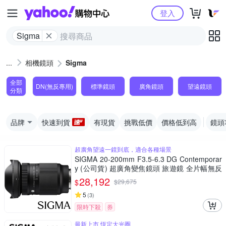
Yahoo購物中心
登入
Sigma
相機鏡頭
Sigma
全部
DN(無反專用)
標準鏡頭
廣角鏡頭
望遠鏡頭
分類
品牌
快速到貨
有現貨
挑戰低價
價格低到高
鏡頭
超廣角望遠一鏡到底，適合各種場景
SIGMA 20-200mm F3.5-6.3 DG Contemporar
y (公司貨) 超廣角變焦鏡頭 旅遊鏡 全片幅無反
微單眼鏡頭
28,192
$
$
29,675
5
(
3
)
限時下殺
券
最新上市 恆定大光圈