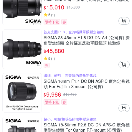
焦鏡 人像鏡 APS-C 無反微單眼專用鏡頭
15,010
$
$
15,800
5
(
1
)
限時下殺
券
首支光圈F1.8，全片幅微單眼變焦鏡頭
SIGMA 28-45mm F1.8 DG DN Art (公司貨) 廣
角變焦鏡頭 全片幅無反微單眼鏡頭 旅遊鏡
45,880
$
5
(
1
)
券
纖細、輕巧、高畫質的廣角定焦鏡
SIGMA 16mm F1.4 DC DN ASP-C 廣角定焦鏡
頭 For Fujifilm X-mount (公司貨)
9,966
$
$
10,490
限時下殺
券
超小、輕便和明亮的標準變焦鏡頭
SIGMA 18-50mm F2.8 DC DN APS-C 廣角標
準變焦鏡頭 For Canon RF-mount (公司貨)