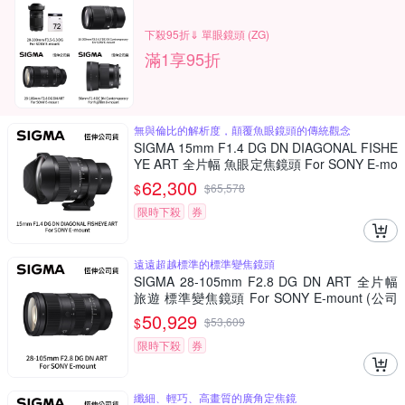
下殺95折⇓ 單眼鏡頭 (ZG)
滿1享95折
無與倫比的解析度，顛覆魚眼鏡頭的傳統觀念
SIGMA 15mm F1.4 DG DN DIAGONAL FISHE
YE ART 全片幅 魚眼定焦鏡頭 For SONY E-mo
unt (公司貨)
62,300
$
$
65,578
限時下殺
券
遠遠超越標準的標準變焦鏡頭
SIGMA 28-105mm F2.8 DG DN ART 全片幅
旅遊 標準變焦鏡頭 For SONY E-mount (公司
貨)
50,929
$
$
53,609
限時下殺
券
纖細、輕巧、高畫質的廣角定焦鏡