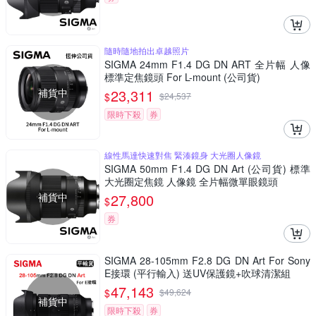
隨時隨地拍出卓越照片
SIGMA 24mm F1.4 DG DN ART 全片幅 人像
標準定焦鏡頭 For L-mount (公司貨)
補貨中
23,311
$
$
24,537
限時下殺
券
線性馬達快速對焦 緊湊鏡身 大光圈人像鏡
SIGMA 50mm F1.4 DG DN Art (公司貨) 標準
大光圈定焦鏡 人像鏡 全片幅微單眼鏡頭
補貨中
27,800
$
券
SIGMA 28-105mm F2.8 DG DN Art For Sony
E接環 (平行輸入) 送UV保護鏡+吹球清潔組
47,143
$
$
49,624
補貨中
限時下殺
券