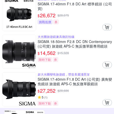
SIGMA 17-40mm F1.8 DC Art 標準鏡頭 (公司
貨)
26,672
$
$
28,075
挑戰低價
券
大光圈旅遊鏡兼具微距拍攝
SIGMA 18-50mm F2.8 DC DN Contemporary
(公司貨) 旅遊鏡 APS-C 無反微單眼專用鏡頭
14,562
$
$
15,328
限時下殺
券
超大光圈變焦旅遊鏡，營造美麗淺景深
SIGMA 17-40mm F1.8 DC Art (公司貨) 廣角變
焦鏡頭 旅遊鏡 APS-C 無反微單眼鏡頭
27,252
$
$
28,686
5
(
1
)
限時下殺
券