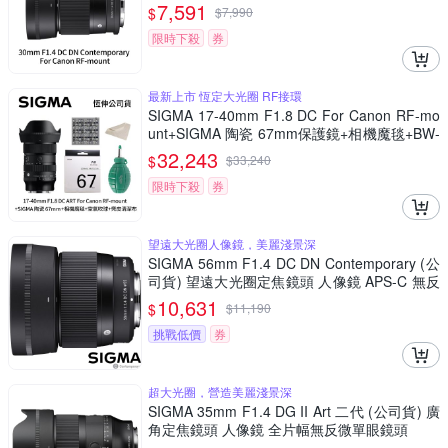
7,591
$
$
7,990
限時下殺
券
最新上市 恆定大光圈 RF接環
SIGMA 17-40mm F1.8 DC For Canon RF-mo
unt+SIGMA 陶瓷 67mm保護鏡+相機魔毯+BW-
130吹球+麂皮清潔布(公司貨)
32,243
$
$
33,240
限時下殺
券
望遠大光圈人像鏡，美麗淺景深
SIGMA 56mm F1.4 DC DN Contemporary (公
司貨) 望遠大光圈定焦鏡頭 人像鏡 APS-C 無反
微單眼專用鏡頭
10,631
$
$
11,190
挑戰低價
券
超大光圈，營造美麗淺景深
SIGMA 35mm F1.4 DG II Art 二代 (公司貨) 廣
角定焦鏡頭 人像鏡 全片幅無反微單眼鏡頭