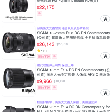
變焦鏡頭 For Fujifilm X-mount (公司貨)
22,175
$
券
超廣角大光圈變焦 適合風景及影片錄製
SIGMA 16-28mm F2.8 DG DN Contemporary
(公司貨) 超廣角大光圈變焦鏡 全片幅微單眼鏡
頭
26,143
$
$
27,518
4
(
1
)
限時下殺
券
總代理恆伸公司貨 保固三年
SIGMA 16mm F1.4 DC DN Contemporary (公
司貨) 廣角大光圈定焦鏡 人像鏡 APS-C 無反微
單眼專用鏡頭
9,966
$
$
10,490
限時下殺
券
輕便好攜帶，廣角大光圈人像鏡，美麗淺景深
SIGMA 23mm F1.4 DC DN Contemporary for
FUJIFILM X 富士接環 (公司貨) 廣角大光圈定