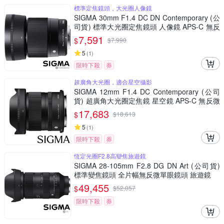
標準定焦鏡頭，大光圈人像鏡
SIGMA 30mm F1.4 DC DN Contemporary (公
司貨) 標準大光圈定焦鏡頭 人像鏡 APS-C 無反
微單眼專用鏡頭
7,591
$
$
7,990
5
(
1
)
限時下殺
券
超廣角大光圈，適合星空攝影
SIGMA 12mm F1.4 DC Contemporary (公司
貨) 超廣角大光圈定焦鏡 星空鏡 APS-C 無反微
單眼專用鏡頭
17,683
$
$
18,613
5
(
1
)
限時下殺
券
恆定光圈F2.8高變焦旅遊鏡
SIGMA 28-105mm F2.8 DG DN Art (公司貨)
標準變焦鏡頭 全片幅無反微單眼鏡頭 旅遊鏡
49,455
$
$
52,057
限時下殺
券