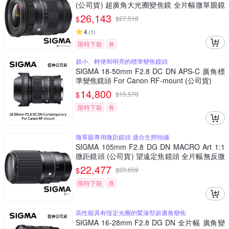
(公司貨) 超廣角大光圈變焦鏡 全片幅微單眼鏡
頭
26,143
$
$
27,518
4
(
1
)
限時下殺
券
超小、輕便和明亮的標準變焦鏡頭
SIGMA 18-50mm F2.8 DC DN APS-C 廣角標
準變焦鏡頭 For Canon RF-mount (公司貨)
14,800
$
$
15,578
限時下殺
券
微單眼專用微距鏡頭 適合生態拍攝
SIGMA 105mm F2.8 DG DN MACRO Art 1:1
微距鏡頭 (公司貨) 望遠定焦鏡頭 全片幅無反微
單眼鏡頭
22,477
$
$
23,659
限時下殺
券
高性能具有恆定光圈的緊湊型超廣角變焦
SIGMA 16-28mm F2.8 DG DN 全片幅 廣角變