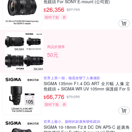
焦鏡頭 For SONY E-mount (公司貨)
26,356
$
$
27,743
限時下殺
券
商品折價券
50元
世界上第一個，徹底改變了人像攝影
SIGMA 135mm F1.4 DG ART 全片幅 人像 定
焦鏡頭 + SIGMA WR UV 105mm 保護鏡 For S
ONY E-mount (公司貨)
66,776
$
$
70,290
限時下殺
券
世界上最小、最輕的超廣角變焦鏡頭
SIGMA 10-18mm F2.8 DC DN APS-C 超廣角