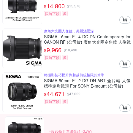
14,800
$
$
15,578
限時下殺
券
廣角大光圈人像鏡，美麗淺景深
SIGMA 16mm F1.4 DC DN Contemporary for
CANON RF (公司貨) 廣角大光圈定焦鏡 人像鏡
APS-C 無反微單眼專用鏡頭
9,966
$
$
10,490
限時下殺
券
將攝影技巧提升到超越傳統極限的水準
SIGMA 50mm F1.2 DG DN ART 全片幅 人像
標準定焦鏡頭 For SONY E-mount (公司貨)
44,671
$
$
47,022
限時下殺
券
下殺95折⇓ 單眼鏡頭 (GZW)