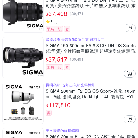
司貨) 廣角變焦鏡頭 全片幅無反微單眼鏡頭 旅
遊鏡 大三元
37,498
$
$
39,471
5
(
2
)
限時下殺
券
緊湊鏡身‧最高6.5級防手震‧飛羽入門
SIGMA 150-600mm F5-6.3 DG DN OS Sports
(公司貨) 全片幅微單眼鏡頭 超望遠變焦鏡頭 飛
羽攝影 拍鳥
37,517
$
$
39,491
限時下殺
券
最明亮的 F2和出色的光學性能
SIGMA 200mm F2 DG OS Sport+銳龍 105m
m UV鏡+創意坦克 DarkLight 14L 後背包+EYLI
N EY-15清潔組 For SONY E-mount (公司貨)
117,810
$
券
天文攝影的終極鏡頭
SIGMA 20mm F1.4 DG DN ART 全片幅 廣角