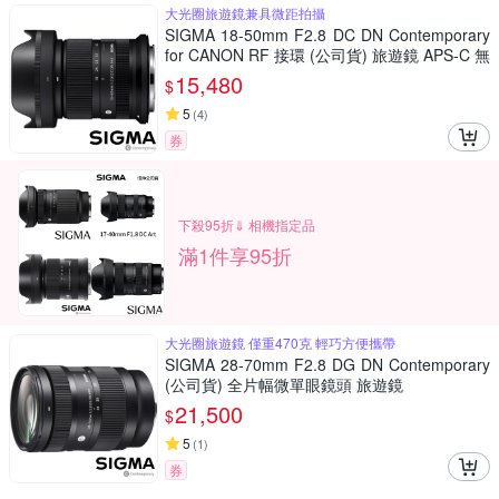
大光圈旅遊鏡兼具微距拍攝
SIGMA 18-50mm F2.8 DC DN Contemporary
for CANON RF 接環 (公司貨) 旅遊鏡 APS-C 無
反微單眼專用鏡頭
15,480
$
5
(
4
)
券
下殺95折⇓ 相機指定品
滿1件享95折
大光圈旅遊鏡 僅重470克 輕巧方便攜帶
SIGMA 28-70mm F2.8 DG DN Contemporary
(公司貨) 全片幅微單眼鏡頭 旅遊鏡
21,500
$
5
(
1
)
券