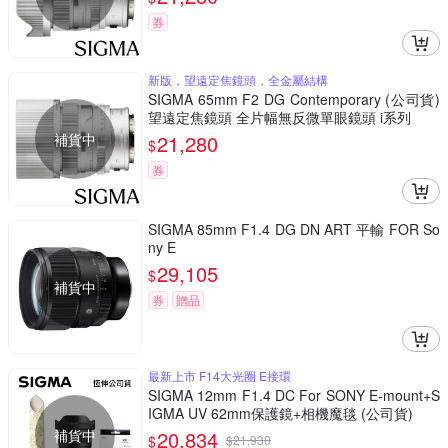
券
新版，望遠定焦鏡頭，全金屬結構
SIGMA 65mm F2 DG Contemporary (公司貨)
望遠定焦鏡頭 全片幅無反微單眼鏡頭 i系列
補貨中
21,280
$
券
SIGMA 85mm F1.4 DG DN ART 平輸 FOR So
ny E
29,105
$
補貨中
券
贈品
最新上市 F14大光圈 E接環
SIGMA 12mm F1.4 DC For SONY E-mount+S
IGMA UV 62mm保護鏡+相機魔毯 (公司貨)
補貨中
20,834
$
$
21,930