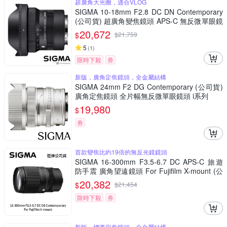
超廣角大光圈，適合VLOG
SIGMA 10-18mm F2.8 DC DN Contemporary
(公司貨) 超廣角變焦鏡頭 APS-C 無反微單眼鏡
頭
20,672
$
$
21,759
5
(
1
)
限時下殺
券
新版，廣角定焦鏡頭，全金屬結構
SIGMA 24mm F2 DG Contemporary (公司貨)
廣角定焦鏡頭 全片幅無反微單眼鏡頭 i系列
19,980
$
券
首款變焦比約19倍的無反光鏡鏡頭
SIGMA 16-300mm F3.5-6.7 DC APS-C 旅遊
防手震 廣角望遠鏡頭 For Fujifilm X-mount (公
司貨)
20,382
$
$
21,454
限時下殺
券
新版，標準定焦鏡頭，全金屬結構