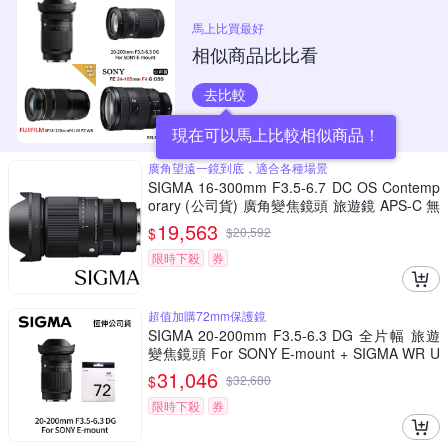
馬上比買最好
相似商品比比看
去比較
現在可以馬上比較相似商品！
廣角望遠一鏡到底，適合各種場景
SIGMA 16-300mm F3.5-6.7 DC OS Contemp
orary (公司貨) 廣角變焦鏡頭 旅遊鏡 APS-C 無
反微單眼鏡頭
19,563
$
$
20,592
限時下殺
券
超值加購72mm保護鏡
SIGMA 20-200mm F3.5-6.3 DG 全片幅 旅遊
變焦鏡頭 For SONY E-mount + SIGMA WR U
V 72mm 最頂級保護鏡 (公司貨)
31,046
$
$
32,680
限時下殺
券