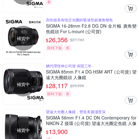
券
高性能具有恆定光圈的緊湊型超廣角變焦
SIGMA 16-28mm F2.8 DG DN 全片幅 廣角變
焦鏡頭 For L-mount (公司貨)
補貨中
26,356
$
$
27,743
限時下殺
券
總代理恆伸公司貨 保固三年
SIGMA 85mm F1.4 DG HSM ART (公司貨) 望
遠大光圈鏡頭 人像鏡
補貨中
28,117
$
$
29,596
限時下殺
券
望遠大光圈人像鏡，營造美麗淺景深
SIGMA 56mm F1.4 DC DN Contemporary for
NIKON Z 接環 (公司貨) 望遠大光圈定焦鏡 人像
鏡 APS-C 無反微單眼專用鏡頭
補貨中
13,900
$