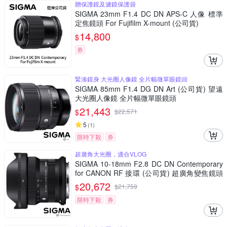
贈保護鏡及濾鏡保護袋
SIGMA 23mm F1.4 DC DN APS-C 人像 標準
定焦鏡頭 For Fujifilm X-mount (公司貨)
14,800
$
券
緊湊鏡身 大光圈人像鏡 全片幅微單眼鏡頭
SIGMA 85mm F1.4 DG DN Art (公司貨) 望遠
大光圈人像鏡 全片幅微單眼鏡頭
21,443
$
$
22,571
5
(
1
)
限時下殺
券
超廣角大光圈，適合VLOG
SIGMA 10-18mm F2.8 DC DN Contemporary
for CANON RF 接環 (公司貨) 超廣角變焦鏡頭
APS-C 無反微單眼鏡頭
20,672
$
$
21,759
限時下殺
券