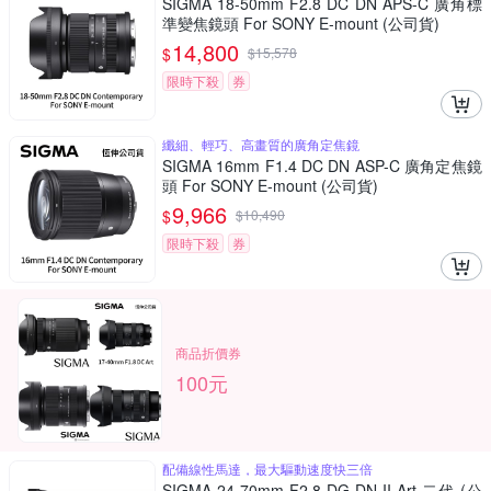
SIGMA 18-50mm F2.8 DC DN APS-C 廣角標
準變焦鏡頭 For SONY E-mount (公司貨)
14,800
$
$
15,578
限時下殺
券
纖細、輕巧、高畫質的廣角定焦鏡
SIGMA 16mm F1.4 DC DN ASP-C 廣角定焦鏡
頭 For SONY E-mount (公司貨)
9,966
$
$
10,490
限時下殺
券
商品折價券
100元
配備線性馬達，最大驅動速度快三倍
SIGMA 24-70mm F2.8 DG DN II Art 二代 (公