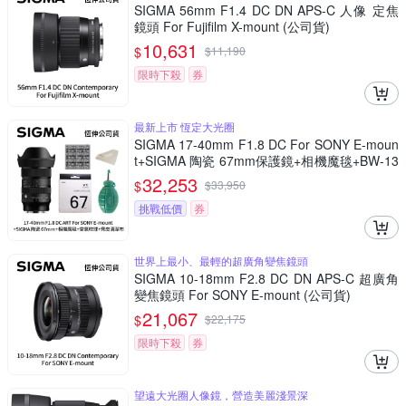
SIGMA 56mm F1.4 DC DN APS-C 人像 定焦
鏡頭 For Fujifilm X-mount (公司貨)
10,631
$
$
11,190
限時下殺
券
最新上市 恆定大光圈
SIGMA 17-40mm F1.8 DC For SONY E-moun
t+SIGMA 陶瓷 67mm保護鏡+相機魔毯+BW-13
0吹球+3030麂皮清潔布 (公司貨)
32,253
$
$
33,950
挑戰低價
券
世界上最小、最輕的超廣角變焦鏡頭
SIGMA 10-18mm F2.8 DC DN APS-C 超廣角
變焦鏡頭 For SONY E-mount (公司貨)
21,067
$
$
22,175
限時下殺
券
望遠大光圈人像鏡，營造美麗淺景深