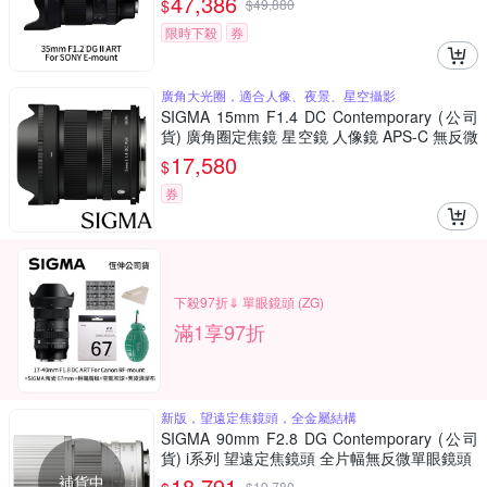
47,386
$
$
49,880
限時下殺
券
廣角大光圈，適合人像、夜景、星空攝影
SIGMA 15mm F1.4 DC Contemporary (公司
貨) 廣角圈定焦鏡 星空鏡 人像鏡 APS-C 無反微
單眼專用鏡頭
17,580
$
券
下殺97折⇓ 單眼鏡頭 (ZG)
滿1享97折
新版，望遠定焦鏡頭，全金屬結構
SIGMA 90mm F2.8 DG Contemporary (公司
貨) i系列 望遠定焦鏡頭 全片幅無反微單眼鏡頭
補貨中
18,791
$
19,780