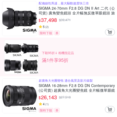
配備線性馬達，最大驅動速度快三倍
SIGMA 24-70mm F2.8 DG DN II Art 二代 (公
司貨) 廣角變焦鏡頭 全片幅無反微單眼鏡頭 旅
遊鏡 大三元
37,498
$
$
39,471
5
(
2
)
限時下殺
券
下殺95折⇓ 相機指定品
滿1件享95折
超廣角大光圈變焦 適合風景及影片錄製
SIGMA 16-28mm F2.8 DG DN Contemporary
(公司貨) 超廣角大光圈變焦鏡 全片幅微單眼鏡
頭
26,143
$
$
27,518
4
(
1
)
限時下殺
券