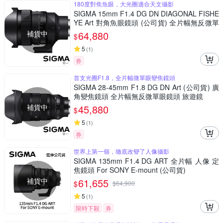
180度對焦魚眼，大光圈適合天文攝影
SIGMA 15mm F1.4 DG DN DIAGONAL FISHE
YE Art 對角魚眼鏡頭 (公司貨) 全片幅無反微單
眼鏡頭 適合拍攝星空、銀河、螢火蟲
補貨中
64,880
$
5
(
1
)
券
首支光圈F1.8，全片幅微單眼變焦鏡頭
SIGMA 28-45mm F1.8 DG DN Art (公司貨) 廣
角變焦鏡頭 全片幅無反微單眼鏡頭 旅遊鏡
補貨中
45,880
$
5
(
1
)
券
世界上第一個，徹底改變了人像攝影
SIGMA 135mm F1.4 DG ART 全片幅 人像 定
焦鏡頭 For SONY E-mount (公司貨)
補貨中
61,655
$
$
64,900
5
(
1
)
限時下殺
券