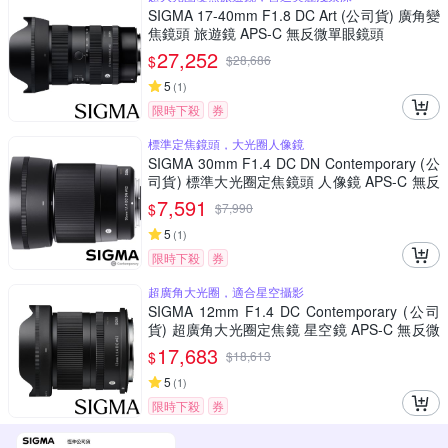
SIGMA 17-40mm F1.8 DC Art (公司貨) 廣角變
焦鏡頭 旅遊鏡 APS-C 無反微單眼鏡頭
27,252
$
$
28,686
5
(
1
)
限時下殺
券
標準定焦鏡頭，大光圈人像鏡
SIGMA 30mm F1.4 DC DN Contemporary (公
司貨) 標準大光圈定焦鏡頭 人像鏡 APS-C 無反
微單眼專用鏡頭
7,591
$
$
7,990
5
(
1
)
限時下殺
券
超廣角大光圈，適合星空攝影
SIGMA 12mm F1.4 DC Contemporary (公司
貨) 超廣角大光圈定焦鏡 星空鏡 APS-C 無反微
單眼專用鏡頭
17,683
$
$
18,613
5
(
1
)
限時下殺
券