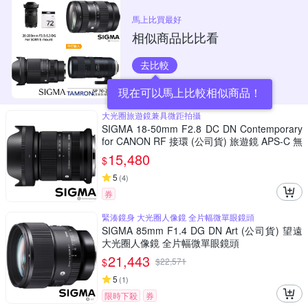
馬上比買最好
相似商品比比看
去比較
現在可以馬上比較相似商品！
大光圈旅遊鏡兼具微距拍攝
SIGMA 18-50mm F2.8 DC DN Contemporary
for CANON RF 接環 (公司貨) 旅遊鏡 APS-C 無
反微單眼專用鏡頭
15,480
$
5
(
4
)
券
緊湊鏡身 大光圈人像鏡 全片幅微單眼鏡頭
SIGMA 85mm F1.4 DG DN Art (公司貨) 望遠
大光圈人像鏡 全片幅微單眼鏡頭
21,443
$
$
22,571
5
(
1
)
限時下殺
券