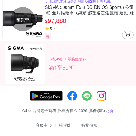
採用線性馬達及最新設計OS2防手震系統
SIGMA 500mm F5.6 DG DN OS Sports (公司
貨) 全片幅微單眼鏡頭 超望遠定焦鏡頭 運動 飛
羽攝影 拍鳥
補貨中
97,880
$
5
(
1
)
券
下殺95折⇓ 單眼鏡頭 (ZG)
滿1享95折
Yahoo台灣電子商務 版權所有 © 2026 服務條款(
更新
)
客服中心
|
關於我們
|
購物須知