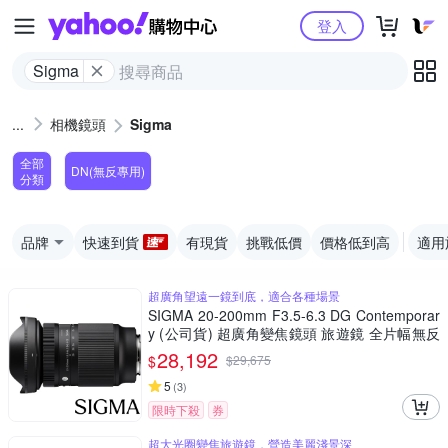
Yahoo購物中心
登入
Sigma
相機鏡頭
Sigma
全部
DN(無反專用)
分類
品牌
快速到貨
有現貨
挑戰低價
價格低到高
適用
超廣角望遠一鏡到底，適合各種場景
SIGMA 20-200mm F3.5-6.3 DG Contemporar
y (公司貨) 超廣角變焦鏡頭 旅遊鏡 全片幅無反
微單眼鏡頭
28,192
$
$
29,675
5
(
3
)
限時下殺
券
超大光圈變焦旅遊鏡，營造美麗淺景深