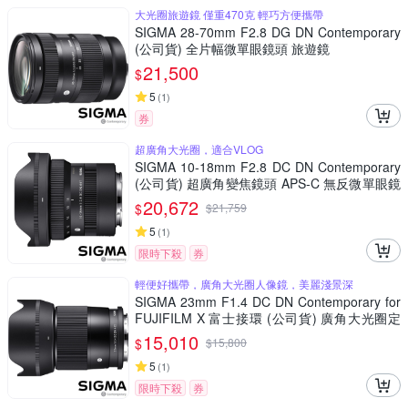
大光圈旅遊鏡 僅重470克 輕巧方便攜帶
SIGMA 28-70mm F2.8 DG DN Contemporary
(公司貨) 全片幅微單眼鏡頭 旅遊鏡
21,500
$
5
(
1
)
券
超廣角大光圈，適合VLOG
SIGMA 10-18mm F2.8 DC DN Contemporary
(公司貨) 超廣角變焦鏡頭 APS-C 無反微單眼鏡
頭
20,672
$
$
21,759
5
(
1
)
限時下殺
券
輕便好攜帶，廣角大光圈人像鏡，美麗淺景深
SIGMA 23mm F1.4 DC DN Contemporary for
FUJIFILM X 富士接環 (公司貨) 廣角大光圈定
焦鏡 人像鏡 APS-C 無反微單眼專用鏡頭
15,010
$
$
15,800
5
(
1
)
限時下殺
券