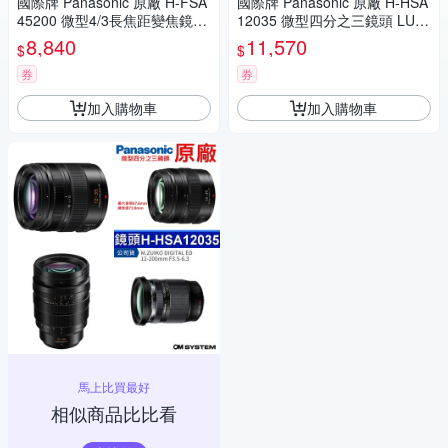
國際牌 Panasonic 原廠 H-FSA
國際牌 Panasonic 原廠 H-HSA
45200 微型4/3長焦距變焦鏡頭
12035 微型四分之三鏡頭 LUMI
LUMIX G X VARIO 45-200mm
X G X VARIO 12-35mm 相機
8,840
11,570
$
$
單眼鏡頭 相機
券
券
加入購物車
加入購物車
馬上比買最好
相似商品比比看