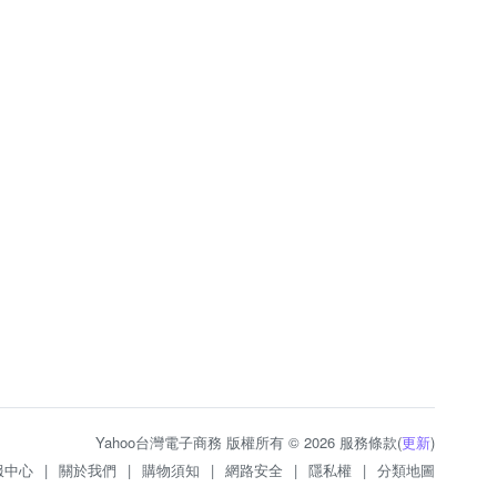
Yahoo台灣電子商務 版權所有 © 2026 服務條款(
更新
)
服中心
|
關於我們
|
購物須知
|
網路安全
|
隱私權
|
分類地圖