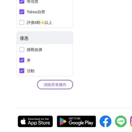
有現貨
Yahoo自營
評價4顆
以上
優惠
挑戰低價
券
活動
清除所有條件