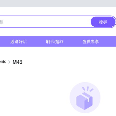
搜尋
必逛好店
刷卡/超取
會員專享
M43
nic