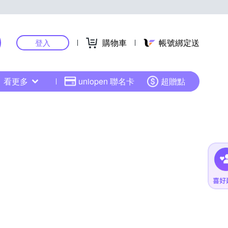
購物車
帳號綁定送
登入
看更多
uniopen 聯名卡
超贈點