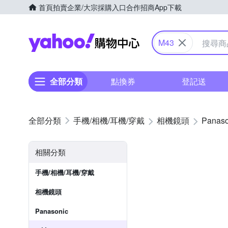
首頁
拍賣
企業/大宗採購入口
合作招商
App下載
Yahoo購物中心
M43
全部分類
點換券
登記送
手機/相機/耳機/穿戴
相機鏡頭
Panaso
相關分類
手機/相機/耳機/穿戴
相機鏡頭
Panasonic