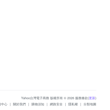
Yahoo台灣電子商務 版權所有 © 2026 服務條款(
更新
)
服中心
|
關於我們
|
購物須知
|
網路安全
|
隱私權
|
分類地圖