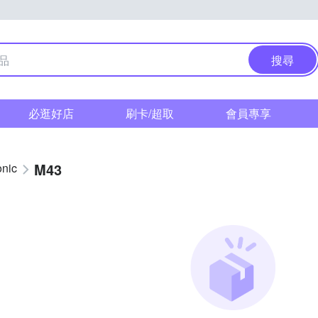
搜尋
必逛好店
刷卡/超取
會員專享
M43
nic