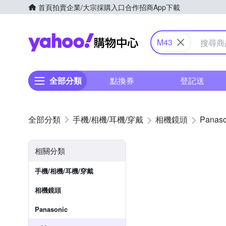
首頁
拍賣
企業/大宗採購入口
合作招商
App下載
Yahoo購物中心
M43
全部分類
點換券
登記送
手機/相機/耳機/穿戴
相機鏡頭
Panaso
相關分類
手機/相機/耳機/穿戴
相機鏡頭
Panasonic