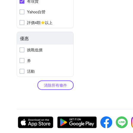
有現貨
Yahoo自營
評價4顆
以上
優惠
挑戰低價
券
活動
清除所有條件