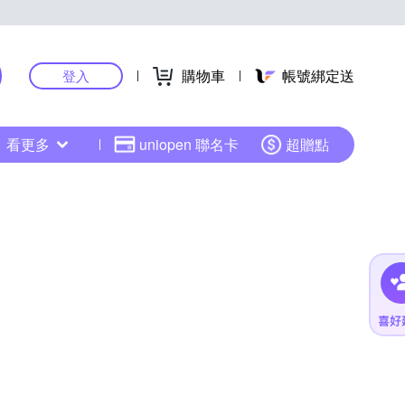
購物車
帳號綁定送
登入
看更多
uniopen 聯名卡
超贈點