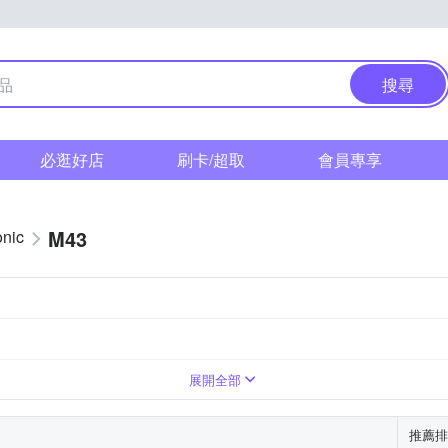
搜尋
必逛好店
刷卡/超取
會員專享
M43
nic
展開全部
推薦排