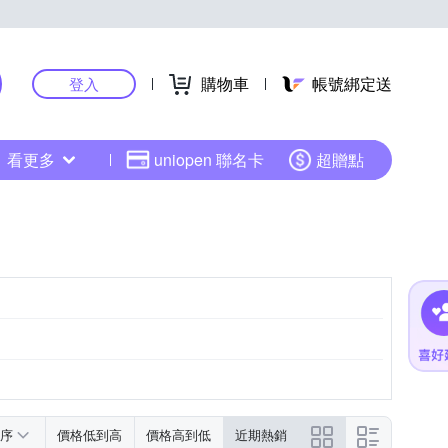
購物車
帳號綁定送
登入
看更多
uniopen 聯名卡
超贈點
序
價格低到高
價格高到低
近期熱銷