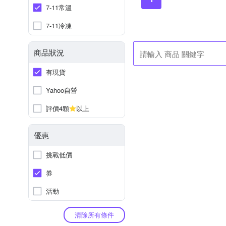
7-11常溫
7-11冷凍
商品狀況
有現貨
Yahoo自營
評價4顆
以上
優惠
挑戰低價
券
活動
清除所有條件