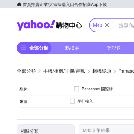
首頁
拍賣
企業/大宗採購入口
合作招商
App下載
Yahoo購物中心
M43
全部分類
點換券
登記送
手機/相機/耳機/穿戴
相機鏡頭
Panaso
Panasonic 國際牌
品牌
平行輸入
來源
品牌名稱
非
標準變焦
7
Panasonic
光圈葉片數
恆定光圈
適用於
鏡頭功能
M43 2 筆結果
相關分類