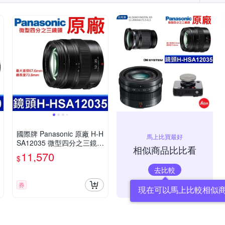
國際牌 Panasonic 原廠 H-H
馬上比買最好
SA12035 微型四分之三鏡頭
相似商品比比看
LUMIX G X VARIO 12-35m
11,570
$
m 相機
去比較
券
現在可以馬上比較相似