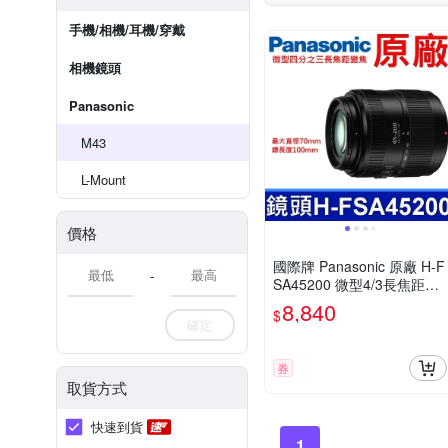
手機/相機/耳機/穿戴
相機鏡頭
Panasonic
M43
L-Mount
價格
國際牌 Panasonic 原廠 H-F
-
SA45200 微型4/3長焦距變
焦鏡頭 LUMIX G X VARIO
8,840
$
45-200mm 單眼鏡頭 相機
確定
券
取貨方式
快速到貨
1