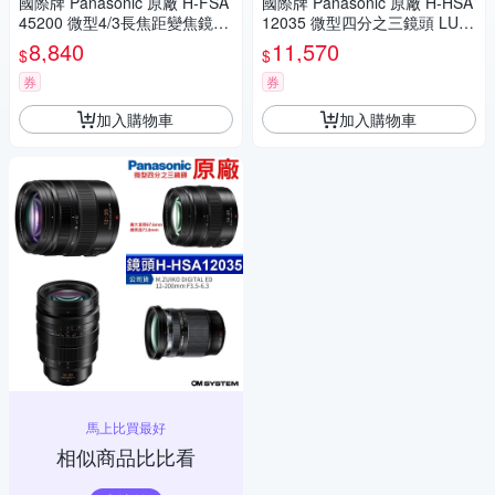
國際牌 Panasonic 原廠 H-FSA
國際牌 Panasonic 原廠 H-HSA
45200 微型4/3長焦距變焦鏡頭
12035 微型四分之三鏡頭 LUMI
LUMIX G X VARIO 45-200mm
X G X VARIO 12-35mm 相機
8,840
11,570
$
$
單眼鏡頭 相機
券
券
加入購物車
加入購物車
馬上比買最好
相似商品比比看