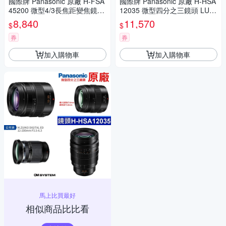
國際牌 Panasonic 原廠 H-FSA
國際牌 Panasonic 原廠 H-HSA
45200 微型4/3長焦距變焦鏡頭
12035 微型四分之三鏡頭 LUMI
LUMIX G X VARIO 45-200mm
X G X VARIO 12-35mm 相機
8,840
11,570
$
$
單眼鏡頭 相機
券
券
加入購物車
加入購物車
馬上比買最好
相似商品比比看