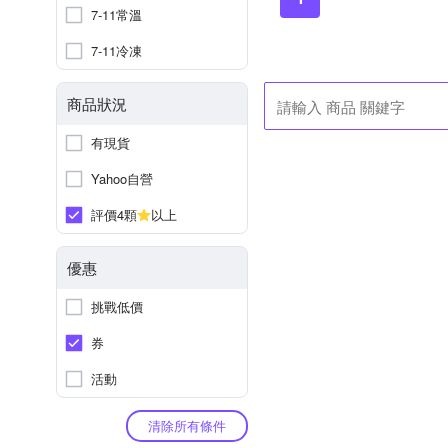
7-11常溫
7-11冷凍
商品狀況
有現貨
Yahoo自營
評價4顆
以上
優惠
挑戰低價
券
活動
清除所有條件