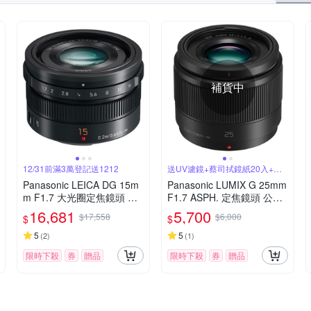
補貨中
12/31前滿3萬登記送1212
送UV濾鏡+蔡司拭鏡紙20入+吹
球拭筆組
Panasonic LEICA DG 15m
Panasonic LUMIX G 25mm
m F1.7 大光圈定焦鏡頭 公
F1.7 ASPH. 定焦鏡頭 公司
司貨
貨
16,681
5,700
$17,558
$6,000
$
$
5
5
(
2
)
(
1
)
限時下殺
券
贈品
限時下殺
券
贈品