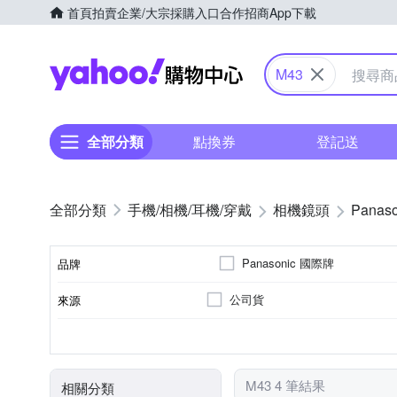
首頁
拍賣
企業/大宗採購入口
合作招商
App下載
Yahoo購物中心
M43
全部分類
點換券
登記送
手機/相機/耳機/穿戴
相機鏡頭
Panaso
Panasonic 國際牌
品牌
公司貨
來源
品牌名稱
非
標準定焦
恆定光圈
標準變焦
Panasonic
7
9
適用於
光圈葉片數
恆定光圈
鏡頭功能
M43 4 筆結果
相關分類