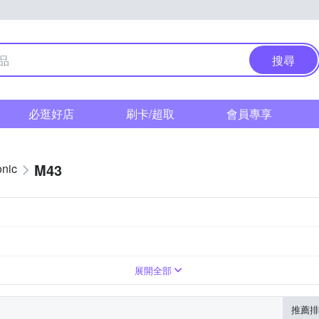
搜尋
必逛好店
刷卡/超取
會員專享
M43
nic
人像鏡
展開全部
推薦排