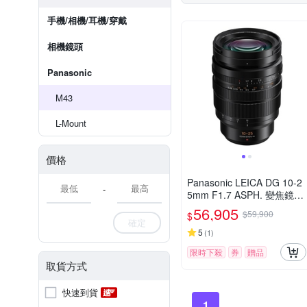
手機/相機/耳機/穿戴
相機鏡頭
Panasonic
M43
L-Mount
價格
Panasonic LEICA DG 10-2
-
5mm F1.7 ASPH. 變焦鏡頭
公司貨
56,905
$59,900
$
確定
5
(
1
)
限時下殺
券
贈品
取貨方式
快速到貨
1