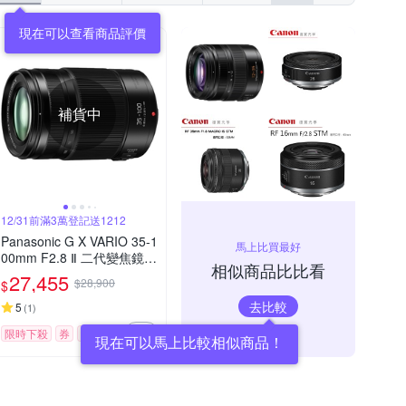
現在可以查看商品評價
補貨中
12/31前滿3萬登記送1212
Panasonic G X VARIO 35-1
馬上比買最好
00mm F2.8 Ⅱ 二代變焦鏡頭
相似商品比比看
公司貨
27,455
$28,900
$
去比較
5
(
1
)
限時下殺
券
贈品
現在可以馬上比較相似商品！