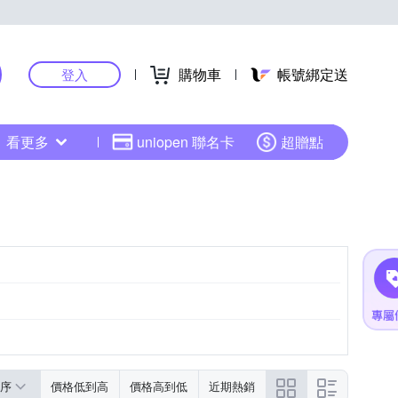
購物車
帳號綁定送
登入
看更多
uniopen 聯名卡
超贈點
序
價格低到高
價格高到低
近期熱銷