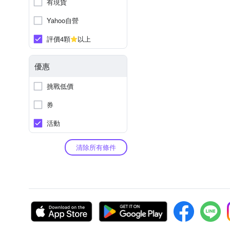
有現貨
Yahoo自營
評價4顆
以上
優惠
挑戰低價
券
活動
清除所有條件