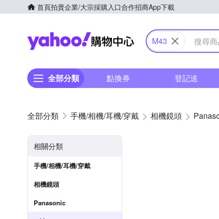
首頁
拍賣
企業/大宗採購入口
合作招商
App下載
Yahoo購物中心
M43
全部分類
點換券
登記送
手機/相機/耳機/穿戴
相機鏡頭
Panaso
相關分類
手機/相機/耳機/穿戴
相機鏡頭
Panasonic