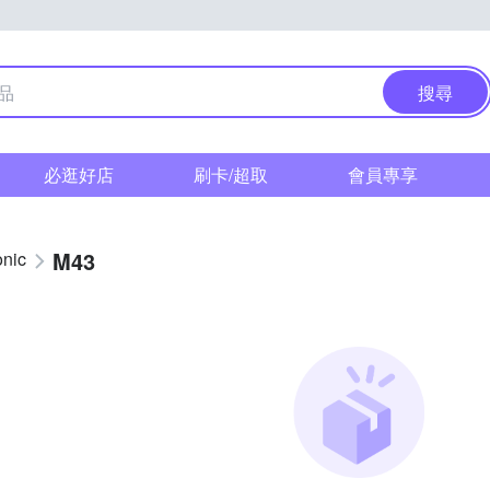
搜尋
必逛好店
刷卡/超取
會員專享
M43
nic