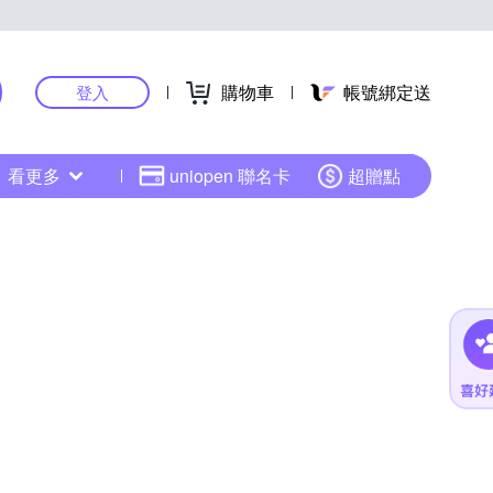
購物車
帳號綁定送
登入
看更多
uniopen 聯名卡
超贈點