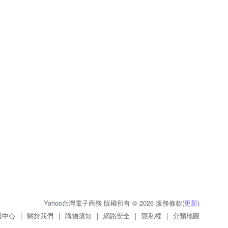
Yahoo台灣電子商務 版權所有 © 2026 服務條款(
更新
)
服中心
|
關於我們
|
購物須知
|
網路安全
|
隱私權
|
分類地圖