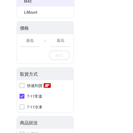
M43
L-Mount
價格
-
確定
取貨方式
快速到貨
7-11常溫
7-11冷凍
商品狀況